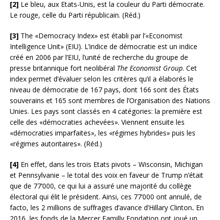
[2]
Le bleu, aux Etats-Unis, est la couleur du Parti démocrate.
Le rouge, celle du Parti républicain. (Réd.)
[3]
The «Democracy Index» est établi par l’«Economist
Intelligence Unit» (EIU). L’indice de démocratie est un indice
créé en 2006 par l’EIU, l’unité de recherche du groupe de
presse britannique fort neolibéral
The Economist Group
. Cet
index permet d’évaluer selon les critères qu’il a élaborés le
niveau de démocratie de 167 pays, dont 166 sont des États
souverains et 165 sont membres de l’Organisation des Nations
Unies. Les pays sont classés en 4 catégories: la première est
celle des «démocraties achevées». Viennent ensuite les
«démocraties imparfaites», les «régimes hybrides» puis les
«régimes autoritaires». (Réd.)
[4]
En effet, dans les trois Etats pivots – Wisconsin, Michigan
et Pennsylvanie – le total des voix en faveur de Trump n’était
que de 77’000, ce qui lui a assuré une majorité du collège
électoral qui élit le président. Ainsi, ces 77’000 ont annulé, de
facto, les 2 millions de suffrages d’avance d’Hillary Clinton
.
En
2016, les fonds de la Mercer Familly Fondation ont joué un