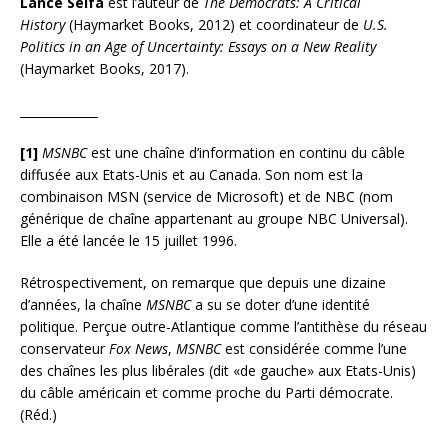
Lance Selfa
est l’auteur de
The Democrats: A Critical
History
(Haymarket Books, 2012) et coordinateur de
U.S.
Politics in an Age of Uncertainty: Essays on a New Reality
(Haymarket Books, 2017).
_____________
[1]
MSNBC
est une chaîne d’information en continu du câble
diffusée aux Etats-Unis et au Canada. Son nom est la
combinaison MSN (service de Microsoft) et de NBC (nom
générique de chaîne appartenant au groupe NBC Universal).
Elle a été lancée le 15 juillet 1996.
Rétrospectivement, on remarque que depuis une dizaine
d’années, la chaîne
MSNBC
a su se doter d’une identité
politique. Perçue outre-Atlantique comme l’antithèse du réseau
conservateur
Fox News
,
MSNBC
est considérée comme l’une
des chaînes les plus libérales (dit «de gauche» aux Etats-Unis)
du câble américain et comme proche du Parti démocrate.
(Réd.)