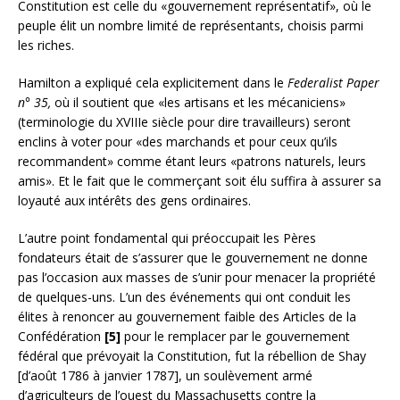
Constitution est celle du «gouvernement représentatif», où le
peuple élit un nombre limité de représentants, choisis parmi
les riches.
Hamilton a expliqué cela explicitement dans le
Federalist Paper
n° 35,
où il soutient que «les artisans et les mécaniciens»
(terminologie du XVIIIe siècle pour dire travailleurs) seront
enclins à voter pour «des marchands et pour ceux qu’ils
recommandent» comme étant leurs «patrons naturels, leurs
amis». Et le fait que le commerçant soit élu suffira à assurer sa
loyauté aux intérêts des gens ordinaires.
L’autre point fondamental qui préoccupait les Pères
fondateurs était de s’assurer que le gouvernement ne donne
pas l’occasion aux masses de s’unir pour menacer la propriété
de quelques-uns. L’un des événements qui ont conduit les
élites à renoncer au gouvernement faible des Articles de la
Confédération
[5]
pour le remplacer par le gouvernement
fédéral que prévoyait la Constitution, fut la rébellion de Shay
[d’août 1786 à janvier 1787], un soulèvement armé
d’agriculteurs de l’ouest du Massachusetts contre la