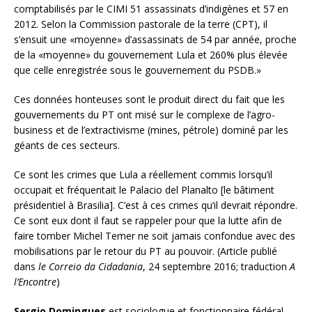
comptabilisés par le CIMI 51 assassinats d’indigènes et 57 en
2012. Selon la Commission pastorale de la terre (CPT), il
s’ensuit une «moyenne» d’assassinats de 54 par année, proche
de la «moyenne» du gouvernement Lula et 260% plus élevée
que celle enregistrée sous le gouvernement du PSDB.»
Ces données honteuses sont le produit direct du fait que les
gouvernements du PT ont misé sur le complexe de l’agro-
business et de l’extractivisme (mines, pétrole) dominé par les
géants de ces secteurs.
Ce sont les crimes que Lula a réellement commis lorsqu’il
occupait et fréquentait le Palacio del Planalto [le bâtiment
présidentiel à Brasilia]. C’est à ces crimes qu’il devrait répondre.
Ce sont eux dont il faut se rappeler pour que la lutte afin de
faire tomber Michel Temer ne soit jamais confondue avec des
mobilisations par le retour du PT au pouvoir. (Article publié
dans
le Correio da Cidadania
, 24 septembre 2016; traduction
A
l’Encontre
)
Sergio Domingues
est sociologue et fonctionnaire fédéral