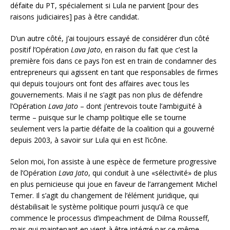
défaite du PT, spécialement si Lula ne parvient [pour des
raisons judiciaires] pas à être candidat.
D’un autre côté, j’ai toujours essayé de considérer d’un côté
positif l’Opération
Lava Jato
, en raison du fait que c’est la
première fois dans ce pays l’on est en train de condamner des
entrepreneurs qui agissent en tant que responsables de firmes
qui depuis toujours ont font des affaires avec tous les
gouvernements. Mais il ne s’agit pas non plus de défendre
l’Opération
Lava Jato
– dont j’entrevois toute l’ambiguïté à
terme – puisque sur le champ politique elle se tourne
seulement vers la partie défaite de la coalition qui a gouverné
depuis 2003, à savoir sur Lula qui en est l’icône.
Selon moi, l’on assiste à une espèce de fermeture progressive
de l’Opération
Lava Jato
, qui conduit à une «sélectivité» de plus
en plus pernicieuse qui joue en faveur de l’arrangement Michel
Temer. Il s’agit du changement de l’élément juridique, qui
déstabilisait le système politique pourri jusqu’à ce que
commence le processus d’impeachment de Dilma Rousseff,
mais qui maintenant en vient à être intégré par ce même