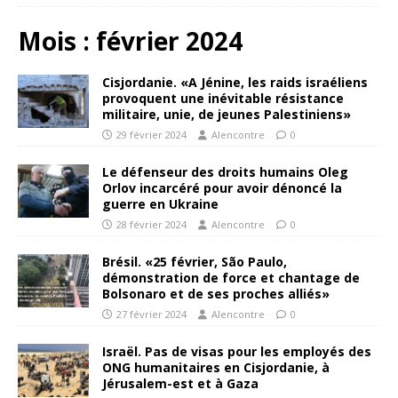
Mois :
février 2024
Cisjordanie. «A Jénine, les raids israéliens
provoquent une inévitable résistance
militaire, unie, de jeunes Palestiniens»
29 février 2024
Alencontre
0
Le défenseur des droits humains Oleg
Orlov incarcéré pour avoir dénoncé la
guerre en Ukraine
28 février 2024
Alencontre
0
Brésil. «25 février, São Paulo,
démonstration de force et chantage de
Bolsonaro et de ses proches alliés»
27 février 2024
Alencontre
0
Israël. Pas de visas pour les employés des
ONG humanitaires en Cisjordanie, à
Jérusalem-est et à Gaza