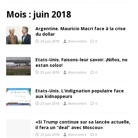
Mois :
juin 2018
Argentine. Mauricio Macri face à la crise
du dollar
24 juin 2018
Alencontre
0
Etats-Unis. Faisons-leur savoir: ¡Niños, no
estan solos!
23 juin 2018
Alencontre
0
Etats-Unis. L’indignation populaire face
aux kidnappeurs
23 juin 2018
Alencontre
0
«Si Trump continue sur sa lancée actuelle,
il fera un “deal” avec Moscou»
23 juin 2018
Alencontre
0