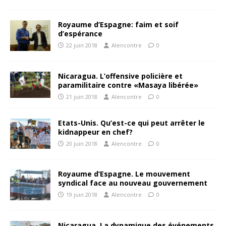
Royaume d’Espagne: faim et soif
d’espérance
22 juin 2018
Alencontre
0
Nicaragua. L’offensive policière et
paramilitaire contre «Masaya libérée»
21 juin 2018
Alencontre
0
Etats-Unis. Qu’est-ce qui peut arrêter le
kidnappeur en chef?
20 juin 2018
Alencontre
0
Royaume d’Espagne. Le mouvement
syndical face au nouveau gouvernement
19 juin 2018
Alencontre
0
Nicaragua. La dynamique des événements