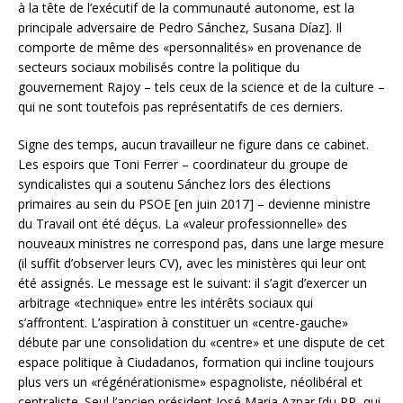
à la tête de l’exécutif de la communauté autonome, est la
principale adversaire de Pedro Sánchez, Susana Díaz]. Il
comporte de même des «personnalités» en provenance de
secteurs sociaux mobilisés contre la politique du
gouvernement Rajoy – tels ceux de la science et de la culture –
qui ne sont toutefois pas représentatifs de ces derniers.
Signe des temps, aucun travailleur ne figure dans ce cabinet.
Les espoirs que Toni Ferrer – coordinateur du groupe de
syndicalistes qui a soutenu Sánchez lors des élections
primaires au sein du PSOE [en juin 2017] – devienne ministre
du Travail ont été déçus. La «valeur professionnelle» des
nouveaux ministres ne correspond pas, dans une large mesure
(il suffit d’observer leurs CV), avec les ministères qui leur ont
été assignés. Le message est le suivant: il s’agit d’exercer un
arbitrage «technique» entre les intérêts sociaux qui
s’affrontent. L’aspiration à constituer un «centre-gauche»
débute par une consolidation du «centre» et une dispute de cet
espace politique à Ciudadanos, formation qui incline toujours
plus vers un «régénérationisme» espagnoliste, néolibéral et
centraliste. Seul l’ancien président José Maria Aznar [du PP, qui