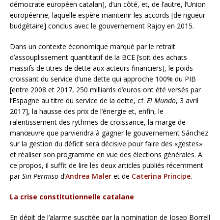
démocrate européen catalan], d’un côté, et, de l’autre, l’Union
européenne, laquelle espère maintenir les accords [de rigueur
budgétaire] conclus avec le gouvernement Rajoy en 2015.
Dans un contexte économique marqué par le retrait
d’assouplissement quantitatif de la BCE [soit des achats
massifs de titres de dette aux acteurs financiers], le poids
croissant du service d’une dette qui approche 100% du PIB
[entre 2008 et 2017, 250 milliards d’euros ont été versés par
l’Espagne au titre du service de la dette, cf.
El Mundo
, 3 avril
2017], la hausse des prix de l’énergie et, enfin, le
ralentissement des rythmes de croissance, la marge de
manœuvre que parviendra à gagner le gouvernement Sánchez
sur la gestion du déficit sera décisive pour faire des «gestes»
et réaliser son programme en vue des élections générales. A
ce propos, il suffit de lire les deux articles publiés récemment
par
Sin Permiso
d’
Andrea Maler
et de
Caterina Principe
.
La crise constitutionnelle catalane
En dépit de l’alarme suscitée par la nomination de Josep Borrell