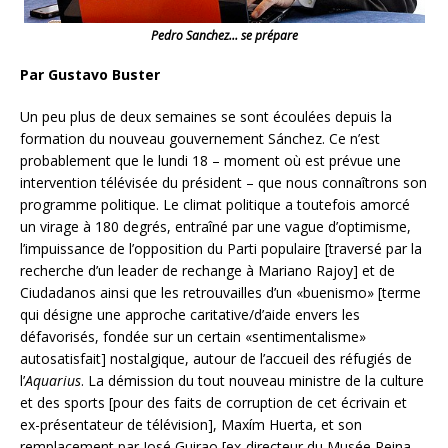
Pedro Sanchez… se prépare
Par Gustavo Buster
Un peu plus de deux semaines se sont écoulées depuis la
formation du nouveau gouvernement Sánchez. Ce n’est
probablement que le lundi 18 – moment où est prévue une
intervention télévisée du président – que nous connaîtrons son
programme politique. Le climat politique a toutefois amorcé
un virage à 180 degrés, entraîné par une vague d’optimisme,
l’impuissance de l’opposition du Parti populaire [traversé par la
recherche d’un leader de rechange à Mariano Rajoy] et de
Ciudadanos ainsi que les retrouvailles d’un «buenismo» [terme
qui désigne une approche caritative/d’aide envers les
défavorisés, fondée sur un certain «sentimentalisme»
autosatisfait]
nostalgique, autour de l’accueil des réfugiés de
l’
Aquarius
. La démission du tout nouveau ministre de la culture
et des sports [pour des faits de corruption de cet écrivain et
ex-présentateur de télévision], Maxím Huerta, et son
remplacement par José Guirao [ex-directeur du Musée Reina