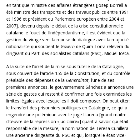
en tant que ministre des affaires étrangères [Josep Borrell a
été ministre des transports et des travaux publics entre 1991
et 1996 et président du Parlement européen entre 2004 et
2007], devenu depuis le début de la crise constitutionnelle
catalane le fouet de l’indépendantisme, il est évident que la
gestion du virage vers la reprise du dialogue avec la majorité
nationaliste qui soutient le
Govern
de Quim Torra relèvera du
dirigeant du Parti des socialistes catalans (PSC), Miquel Iceta.
A la suite de l’arrêt de la mise sous tutelle de la Catalogne,
sous couvert de l’article 155 de la Constitution, et du contrôle
préalable des dépenses de la
Generalitat
, l’une de ses
premières annonces, le gouvernement Sánchez a annoncé une
série de gestes qui restent à confirmer une fois examinées les
limites légales avec lesquelles il doit composer. On peut citer:
le transfert des prisonniers politiques en Catalogne, ce qui a
engendré une polémique avec le juge Llarena [grand maître
d’œuvre de la répression «judiciaire»] quant à savoir qui était
responsable de la mesure; la nomination de Teresa Cunillera –
une ancienne dirigeante du PSC et qui, lorsqu’elle était vice-