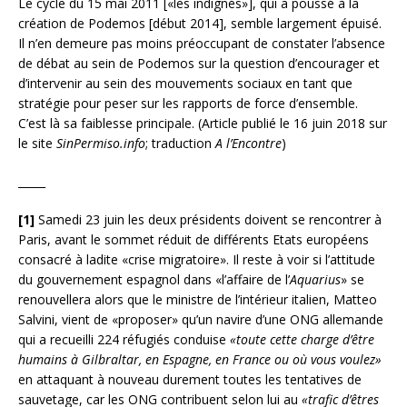
Le cycle du 15 mai 2011 [«les indignés»], qui a poussé à la
création de Podemos [début 2014], semble largement épuisé.
Il n’en demeure pas moins préoccupant de constater l’absence
de débat au sein de Podemos sur la question d’encourager et
d’intervenir au sein des mouvements sociaux en tant que
stratégie pour peser sur les rapports de force d’ensemble.
C’est là sa faiblesse principale. (Article publié le 16 juin 2018 sur
le site
SinPermiso.info
; traduction
A l’Encontre
)
_____
[1]
Samedi 23 juin les deux présidents doivent se rencontrer à
Paris, avant le sommet réduit de différents Etats européens
consacré à ladite «crise migratoire». Il reste à voir si l’attitude
du gouvernement espagnol dans «l’affaire de l’
Aquarius
» se
renouvellera alors que le ministre de l’intérieur italien, Matteo
Salvini, vient de «proposer» qu’un navire d’une ONG allemande
qui a recueilli 224 réfugiés conduise
«toute cette charge d’être
humains à Gilbraltar, en Espagne, en France ou où vous voulez»
en attaquant à nouveau durement toutes les tentatives de
sauvetage, car les ONG contribuent selon lui au
«trafic d’êtres