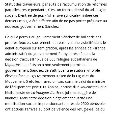
Statut des travailleurs, par suite de l’accumulation de réformes
partielles, reste pendante. C’est un terrain décisif du «dialogue
social». D’entrée de jeu, «l’offensive syndicale», initiée ces
derniers mois, a été différée afin de ne pas porter préjudice au
nouveau gouvernement Sánchez.
Ce qui a permis au gouvernement Sánchez de briller de ses
propres feux et, subitement, de retrouver une visibilité dans le
débat européen sur l’émigration, après les années de «silence
administratif» du gouvernement Rajoy, a résidé dans la
décision d’accueillir plus de 600 réfugiés subsahariens de
l’
Aquarius.
La décision a non seulement permis au
gouvernement Sánchez de s’attribuer une stature «morale
élevée» face au gouvernement italien de la Ligue et du
Mouvement 5 étoiles – avec un ton, comme celui du ministre
de l’équipement José Luis Ábalos, accusé d’un
«buenismo»
que
l’éditorialiste de
La Vanguardia,
Enric Juliana, suggère de
nuancer. Mais cette décision a également suscité une
mobilisation sociale impressionnante, près de 2500 bénévoles
ont accueilli l’arrivée au port de Valence des réfugié·e·s, ce qui