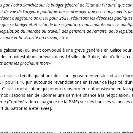
is par Pedro Sánchez sur le budget général de l’Etat du PP ainsi que sur
t de vue de l’urgence politique, laisse présager que les changements de
cédent budgétaire de 0,1% pour 2021, réduisant les dépenses publiques
ue ce budget était celui de la résignation; nous maintenons ce qualifi
législation du marché du travail, des pensions de retraite, de la législa
la santé et la sécurité au travail, etc.»
le galicienne) qui avait convoqué à une grève générale en Galice pour l
des manifestations prévues dans 14 villes de Galice, afin d’offrir a
ts dans les prochains mois».
ra rester attentifs quant aux décisions gouvernementales et à la répon
 pour le 16 juin autour de revendications en faveur de l’égalité, d’un
C’est la mobilisation qui pourra transformer l’enthousiasme en faits po
obilisations afin de «donner une dernière chance à la négociation» 
me (Confédération espagnole de la PME) sur des hausses salariales et
rt du patronat a été levée].