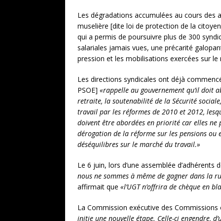
Les dégradations accumulées au cours des an
muselière [dite loi de protection de la cit
qui a permis de poursuivre plus de 300 syndica
salariales jamais vues, une précarité galopa
pression et les mobilisations exercées sur l
Les directions syndicales ont déjà commencé
PSOE]
«rappelle au gouvernement qu’il doit a
retraite, la soutenabilité de la Sécurité socia
travail par les réformes de 2010 et 2012, lesqu
doivent être abordées en priorité car elles ne 
dérogation de la réforme sur les pensions ou e
déséquilibres sur le marché du travail.»
Le 6 juin, lors d’une assemblée d’adhérents 
nous ne sommes à même de gagner dans la rue,
affirmait que
«l’UGT n’offrira de chèque en bl
La Commission exécutive des Commissions ou
initie une nouvelle étape. Celle-ci engendre, d’