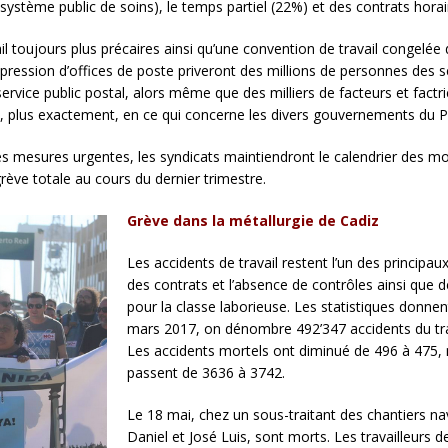
e système public de soins), le temps partiel (22%) et des contrats horai
ail toujours plus précaires ainsi qu’une convention de travail congelé
uppression d’offices de poste priveront des millions de personnes des s
rvice public postal, alors même que des milliers de facteurs et factr
, plus exactement, en ce qui concerne les divers gouvernements du PP, 
 mesures urgentes, les syndicats maintiendront le calendrier des mob
ve totale au cours du dernier trimestre.
Grève dans la métallurgie de Cadiz
Les accidents de travail restent l’un des principa
des contrats et l’absence de contrôles ainsi que 
pour la classe laborieuse. Les statistiques donnent
mars 2017, on dénombre 492’347 accidents du trav
Les accidents mortels ont diminué de 496 à 475, m
passent de 3636 à 3742.
Le 18 mai, chez un sous-traitant des chantiers nav
Daniel et José Luis, sont morts. Les travailleurs