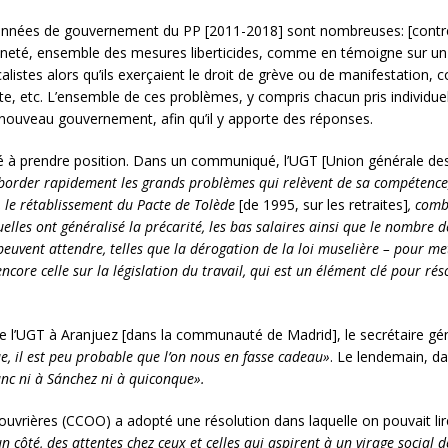
nées de gouvernement du PP [2011-2018] sont nombreuses: [contre-]ré
oyenneté, ensemble des mesures liberticides, comme en témoigne sur u
listes alors qu’ils exerçaient le droit de grève ou de manifestation, 
nte, etc. L’ensemble de ces problèmes, y compris chacun pris individu
e nouveau gouvernement, afin qu’il y apporte des réponses.
 à prendre position. Dans un communiqué, l’UGT [Union générale des t
border rapidement les grands problèmes qui relèvent de sa compétence, 
le, le rétablissement du Pacte de Tolède
[de 1995, sur les retraites]
, comb
elles ont généralisé la précarité, les bas salaires ainsi que le nombre 
peuvent attendre, telles que la dérogation de la loi muselière – pour me
ncore celle sur la législation du travail, qui est un élément clé pour 
de l’UGT à Aranjuez [dans la communauté de Madrid], le secrétaire gén
 il est peu probable que l’on nous en fasse cadeau»
. Le lendemain, d
anc ni à Sánchez ni à quiconque».
vrières (CCOO) a adopté une résolution dans laquelle on pouvait lir
un côté, des attentes chez ceux et celles qui aspirent à un virage social d