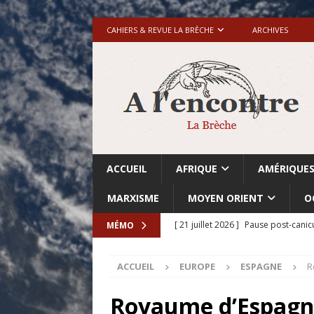
CAHIERS & REVUE LA BRÈCHE
ARCHIVES
ACCUEIL
AFRIQUE
AMÉRIQUE
MARXISME
MOYEN ORIENT
O
[ 21 juillet 2026 ]
Pause post-canic
MÉMO
[ 20 juillet 2026 ]
Grande-Bretagne-
ACCUEIL
EUROPE
ESPAGNE
R
[ 18 juillet 2026 ]
Israël-Palestine.
avant les élections du 27 octobre»
Royaume d’Espagn