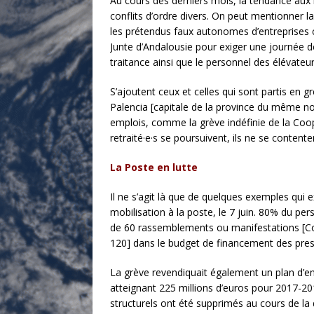
Au cours des derniers mois, la tendance aux mo
conflits d’ordre divers. On peut mentionner l
les prétendus faux autonomes d’entreprises 
Junte d’Andalousie pour exiger une journée de
traitance ainsi que le personnel des élévateu
S’ajoutent ceux et celles qui sont partis en
Palencia [capitale de la province du même nom
emplois, comme la grève indéfinie de la Coop
retraité·e·s se poursuivent, ils ne se conten
La Poste en lutte
Il ne s’agit là que de quelques exemples qui 
mobilisation à la poste, le 7 juin. 80% du p
de 60 rassemblements ou manifestations [Cor
120] dans le budget de financement des prest
La grève revendiquait également un plan d’en
atteignant 225 millions d’euros pour 2017-20
structurels ont été supprimés au cours de la 