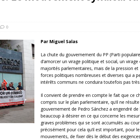
rump sur la “fraude électorale” était une blague de mauvais
NIS
 l’option militaire
ETATS-UNIS
0
res comptent: l’urgence de la démilitarisation de la Police militaire
Par Miguel Salas
La chute du gouvernement du PP (Parti populaire
d’amorcer un virage politique et social, un virag
majorités parlementaires, mais de la pression et 
forces politiques nombreuses et diverses qui a p
intérêts communs ne conduira toutefois pas très 
Il convient de prendre en compte le fait que ce 
compris sur le plan parlementaire, qu’il ne résulte
gouvernement
de Pedro Sánchez a engendré de l
beaucoup à désirer en ce qui concerne les mesure
graves problèmes qui se sont accumulés au cour
précisément pour cela qu’il est important, pour
mouvements, de fixer dès le début des exigenc