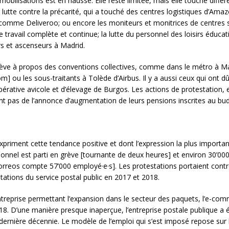
bilisations est en hausse. Elle reste limitée, mais elle touche différe
a lutte contre la précarité, qui a touché des centres logistiques d’Am
comme Deliveroo; ou encore les moniteurs et monitrices de centres s
 travail complète et continue; la lutte du personnel des loisirs éducat
rs et ascenseurs à Madrid.
 grève à propos des conventions collectives, comme dans le métro à M
] ou les sous-traitants à Tolède d’Airbus. Il y a aussi ceux qui ont 
érative avicole et d’élevage de Burgos. Les actions de protestation,
tent pas de l’annonce d’augmentation de leurs pensions inscrites au bu
expriment cette tendance positive et dont l’expression la plus importa
ersonnel est parti en grève [tournante de deux heures] et environ 30’0
reos compte 57’000 employé·e·s]. Les protestations portaient contre
ations du service postal public en 2017 et 2018.
treprise permettant l’expansion dans le secteur des paquets, l’e-comm
18. D’une manière presque inaperçue, l’entreprise postale publique a 
dernière décennie. Le modèle de l’emploi qui s’est imposé repose sur le