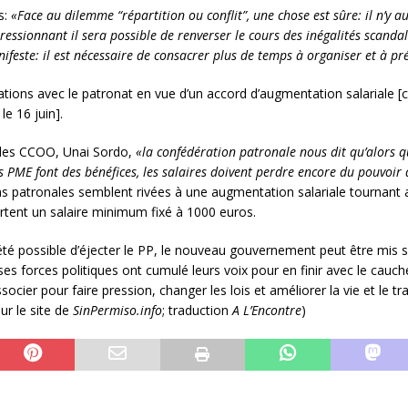
s:
«Face au dilemme
“répartition ou conflit”, une chose est sûre: il n’y 
essionnant il sera possible de renverser le cours des inégalités scandal
ifeste: il est nécessaire de consacrer plus de temps à organiser et à pr
ations avec le patronat en vue d’un accord d’augmentation salariale [co
e 16 juin].
l des CCOO, Unai Sordo,
«la confédération patronale nous dit qu’alors 
s PME font des bénéfices, les salaires doivent perdre encore du pouvoir 
s patronales semblent rivées à une augmentation salariale tournant a
rtent un salaire minimum fixé à 1000 euros.
 a été possible d’éjecter le PP, le nouveau gouvernement peut être mis 
es forces politiques ont cumulé leurs voix pour en finir avec le ca
socier pour faire pression, changer les lois et améliorer la vie et le t
sur le site de
SinPermiso
.info
; traduction
A L’Encontre
)