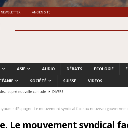
NEWSLETTER
ANCIEN SITE
S
ASIE
AUDIO
DÉBATS
ECOLOGIE
CÉANIE
SOCIÉTÉ
SUISSE
VIDEOS
ule… et pré-nouvelle canicule
DIVERS
Dossier. «Le message de Makerfield» (1)
GRANDE-BRETAGNE
oyaume d’Espagne. Le mouvement syndical face au nouveau gouvernem
 «Accentuation du nettoyage ethnique en Cisjordanie et à Gaza
ISRAËL
e. Le mouvement syndical fa