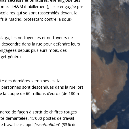
nts secteurs et territoires, elle englobe des
azon et d’H&M (habillement); celle engagée par
colaires qui se sont rassemblés devant la
ifs à Madrid, protestant contre la sous-
alaga, les nettoyeuses et nettoyeurs de
dû descendre dans la rue pour défendre leurs
 engagées depuis plusieurs mois, des
dget général.
nte des dernières semaines est la
00 personnes sont descendues dans la rue lors
 la coupe de 60 millions d’euros [de 180 à
erce de façon à sortir de chiffres rouges
été démantelée, 15’000 postes de travail
 travail sur appel [
eventualidad
] (35% du