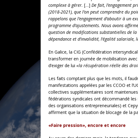
complexe à gérer.
[…]
De fait, l’engagement pr
(2018-2021), que l’on peut comprendre du poin
rappelons que l’engagement d’aboutir à un ex
programme d’ajustements. Nous avons affirmé q
question de modifications substantielles de la 
dépendance et d’invalidité, l’égalité salariale, 
En Galice, la CIG (Confédération intersyndica
transformer en journée de mobilisation avec 
d’exiger de lui
«la récupération réelle des droi
Les faits comptant plus que les mots, il faud
manifestations appelées par les CCOO et l’UGT
collectives supplémentaires sont maintenues. 
fédérations syndicales ont décommandé les m
des organisations entrepreneuriales) et Cepy
affirment que la situation de blocage de la pa
«Faire pression», encore et encore