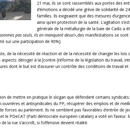
21 mai, ils se sont rassemblés aux portes des en
d’émotions a décidé une grève de solidarité de 2
familles. Ils exigeaient que des mesures d’urgence 
ainsi qu’en protection de la santé. L’agitation s’es
générale de la métallurgie de la baie de Cadiz a 
sommes pas seuls, ils en manquent deux!»
,des manifestations se sont 
té sur une participation de 90%].
xiste, de la nécessité de réaction et de la nécessité de changer les lois
is aspects: déroger à la [contre-]réforme de la législation du travail, i
res dont le but est d’assurer un contrôle des conditions de travail et 
 de mettre en pratique le slogan que défendent certains syndicats: «
nti-ouvrières et antisyndicales du PP, récupérer des emplois et de meilleu
de forces au parlement. Ils ne semblent pas favorables d’entrée de jeu
et le PDeCAT (Parti démocrate européen catalan) a voté en faveur. Mai
de la rue s’accroît, si l’offensive devient réalité.