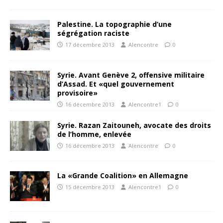
Palestine. La topographie d’une
ségrégation raciste
17 décembre 2013
Alencontre
0
Syrie. Avant Genève 2, offensive militaire
d’Assad. Et «quel gouvernement
provisoire»
16 décembre 2013
Alencontre1
0
Syrie. Razan Zaitouneh, avocate des droits
de l’homme, enlevée
16 décembre 2013
Alencontre
0
La «Grande Coalition» en Allemagne
15 décembre 2013
Alencontre1
0