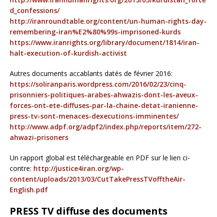
d_confessions/
http://iranroundtable.org/content/un-human-rights-day-
remembering-iran%E2%80%99s-imprisoned-kurds
https://www.iranrights.org/library/document/1814/iran-
halt-execution-of-kurdish-activist
Autres documents accablants datés de février 2016:
https://soliranparis.wordpress.com/2016/02/23/cinq-
prisonniers-politiques-arabes-ahwazis-dont-les-aveux-
forces-ont-ete-diffuses-par-la-chaine-detat-iranienne-
press-tv-sont-menaces-dexecutions-imminentes/
http://www.adpf.org/adpf2/index.php/reports/item/272-
ahwazi-prisoners
Un rapport global est téléchargeable en PDF sur le lien ci-
contre:
http://justice4iran.org/wp-
content/uploads/2013/03/CutTakePressTVofftheAir-
English.pdf
PRESS TV diffuse des documents