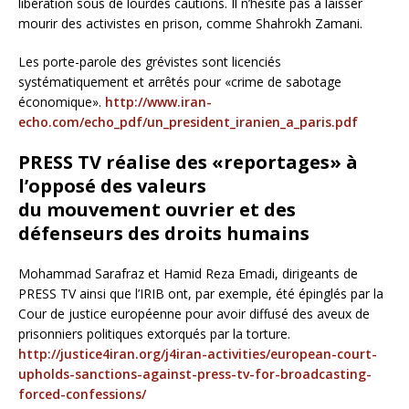
libération sous de lourdes cautions. Il n’hésite pas à laisser
mourir des activistes en prison, comme Shahrokh Zamani.
Les porte-parole des grévistes sont licenciés
systématiquement et arrêtés pour «crime de sabotage
économique».
http://www.iran-
echo.com/echo_pdf/un_president_iranien_a_paris.pdf
PRESS TV réalise des «reportages» à
l’opposé des valeurs
du mouvement ouvrier et des
défenseurs des droits humains
Mohammad Sarafraz et Hamid Reza Emadi, dirigeants de
PRESS TV ainsi que l’IRIB ont, par exemple, été épinglés par la
Cour de justice européenne pour avoir diffusé des aveux de
prisonniers politiques extorqués par la torture.
http://justice4iran.org/j4iran-activities/european-court-
upholds-sanctions-against-press-tv-for-broadcasting-
forced-confessions/