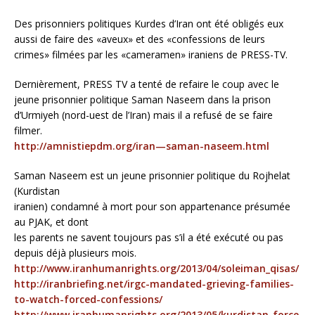
Des prisonniers politiques Kurdes d’Iran ont été obligés eux
aussi de faire des «aveux» et des «confessions de leurs
crimes» filmées par les «cameramen» iraniens de PRESS-TV.
Dernièrement, PRESS TV a tenté de refaire le coup avec le
jeune prisonnier politique Saman Naseem dans la prison
d’Urmiyeh (nord-uest de l’Iran) mais il a refusé de se faire
filmer.
http://amnistiepdm.org/iran—saman-naseem.html
Saman Naseem est un jeune prisonnier politique du Rojhelat
(Kurdistan
iranien) condamné à mort pour son appartenance présumée
au PJAK, et dont
les parents ne savent toujours pas s’il a été exécuté ou pas
depuis déjà plusieurs mois.
http://www.iranhumanrights.org/2013/04/soleiman_qisas/
http://iranbriefing.net/irgc-mandated-grieving-families-
to-watch-forced-confessions/
http://www.iranhumanrights.org/2013/05/kurdistan_force