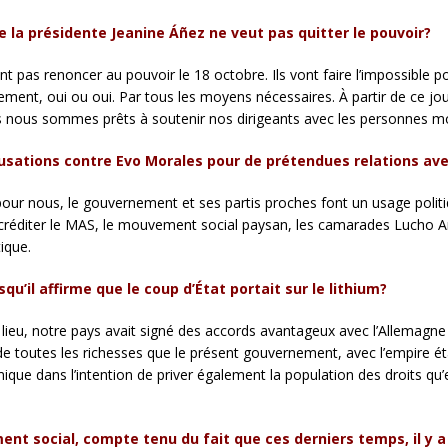
ue la présidente Jeanine Áñez ne veut pas quitter le pouvoir?
nt pas renoncer au pouvoir le 18 octobre. Ils vont faire l’impossible 
ement, oui ou oui. Par tous les moyens nécessaires. À partir de ce jou
nous sommes prêts à soutenir nos dirigeants avec les personnes mo
sations contre Evo Morales pour de prétendues relations a
s pour nous, le gouvernement et ses partis proches font un usage polit
discréditer le MAS, le mouvement social paysan, les camarades Lucho 
ique.
u’il affirme que le coup d’État portait sur le lithium?
 lieu, notre pays avait signé des accords avantageux avec l’Allemagne p
 toutes les richesses que le présent gouvernement, avec l’empire étasun
omique dans l’intention de priver également la population des droits qu
 social, compte tenu du fait que ces derniers temps, il y a 