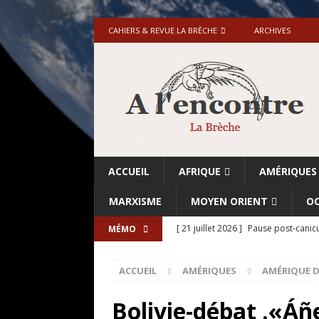
CAHIERS & REVUE LA BRÈCHE
ARCHIVES
ACCUEIL
AFRIQUE
AMÉRIQUES
MARXISME
MOYEN ORIENT
OC
[ 21 juillet 2026 ]
Pause post-canicu
MÉMO
[ 20 juillet 2026 ]
Grande-Bretagne-
ACCUEIL
AMÉRIQUES
AMÉRIQUE D
[ 18 juillet 2026 ]
Israël-Palestine.
avant les élections du 27 octobre»
Bolivie-débat .«Áñe