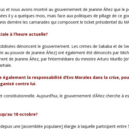
us et nous avons montré au gouvernement de Jeanine Áñez que le peuple 
nées il y a quelques mois, mais face aux politiques de pillage de c
nis derrière les camarades qui composent le ticket présidentiel du M
iale à l’heure actuelle?
obilisées dénoncent le gouvernement. Les crimes de Sakaba et de Se
rrivée au pouvoir de Jeanine Áñez] ont également été dénoncés par Mi
ent de Jeanine Áñez, par l’intermédiaire du ministre Arturo Murillo [
rtiale.
e également la responsabilité d’Evo Morales dans la crise, pou
ganisé contre lui.
 et constitutionnelle. Aujourd’hui, le gouvernement d’Áñez cherche à 
squ’au 18 octobre?
puis une [assemblée populaire] élargie à laquelle participent entr