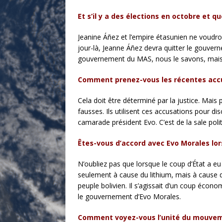
Et s’il y a des élections en octobre et q
Jeanine Áñez et l’empire étasunien ne voudro
jour-là, Jeanne Áñez devra quitter le gouvern
gouvernement du MAS, nous le savons, mais 
Comment prenez-vous les récentes accu
Cela doit être déterminé par la justice. Mai
fausses. Ils utilisent ces accusations pour 
camarade président Evo. C’est de la sale polit
Êtes-vous d’accord avec Evo Morales lorsq
N’oubliez pas que lorsque le coup d’État a eu
seulement à cause du lithium, mais à cause de
peuple bolivien. Il s’agissait d’un coup écon
le gouvernement d’Evo Morales.
Comment voyez-vous l’unité du mouvement