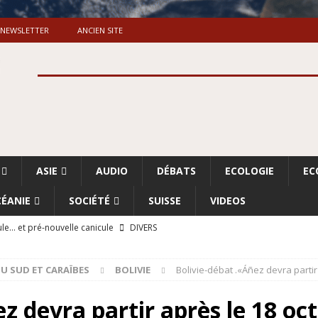
NEWSLETTER
ANCIEN SITE
ASIE
AUDIO
DÉBATS
ECOLOGIE
EC
ÉANIE
SOCIÉTÉ
SUISSE
VIDEOS
le… et pré-nouvelle canicule
DIVERS
Dossier. «Le message de Makerfield» (1)
GRANDE-BRETAGNE
U SUD ET CARAÏBES
BOLIVIE
Bolivie-débat .«Áñez devra partir
 «Accentuation du nettoyage ethnique en Cisjordanie et à Gaza
ISRAËL
z devra partir après le 18 oct