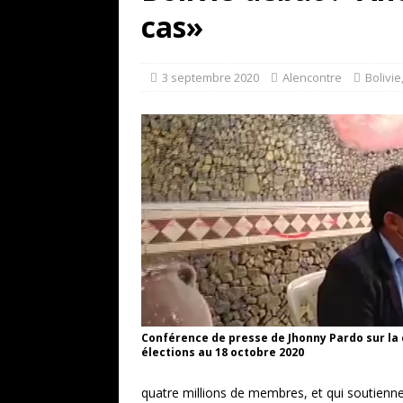
[ 17 juillet 2026 ]
«Le discours de T
cas»
et une menace»
ETATS-UNIS
[ 17 juillet 2026 ]
Iran. Le retour de
3 septembre 2020
Alencontre
Bolivie
[ 14 juin 2020 ]
Brésil. Les vies noi
* LA UNE
Conférence de presse de Jhonny Pardo sur la 
élections au 18 octobre 2020
quatre millions de membres, et qui soutienne