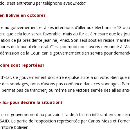
rdo, s’est entretenu par téléphone avec
Brecha
.
 en Bolivie en octobre?
 au gouvernement et à ses intentions d’aller aux élections le 18 octob
ent que cela leur serait favorable, mais au fur et à mesure que les j
uation de [la présidente Jeanine] Áñez. Son seul soutien réside mainte
res du tribunal électoral. C’est pourquoi nous avons demandé à l’
émission de la Cour, car le gouvernement s’en servira pour demande
ctobre sont reportées?
 d’État. Ce gouvernement doit être expulsé suite à un vote. Bien que 
te des sondages, nous n’avons pas confiance dans ces sondages. Par
 ne permet pas de trancher] ou même une victoire serrée des alliés ant
ils» pour décrire la situation?
enir ce gouvernement au pouvoir. Il l’a déjà fait en infiltrant en son
USAID. La partie de l’opposition représentée par Carlos Mesa et Ferna
ritoire bolivien.