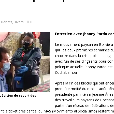
rump sur la “fraude électorale” était une blague de mauvais goût…
 l’option militaire
ETATS-UNIS
,
Débats
,
Divers
0
res comptent: l’urgence de la démilitarisation de la Police militaire
Entretien avec Jhonny Pardo con
Le mouvement paysan en Bolivie a é
qui, les deux premières semaines 
chapitre dans la crise politique aig
avec l’un de ses dirigeants pour conn
politique actuelle. Jhonny Pardo est 
Cochabamba.
Après la fin des blocus qui ont encer
première moitié du mois d’août afin 
présidente par intérim Jeanine Áñez
décision de report des
des travailleurs paysans de Cochab
partie d’un réseau de fédérations 
nt le ticket présidentiel du MAS (Movimiento al Socialismo) restent m