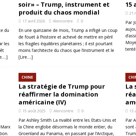
soir» – Trump, instrument et
15 
produit du chaos mondial
21 
17 avril 2026
Alencontre
0
Par J
aujou
ce du
En une quinzaine de mois, Trump a infligé un coup
d’ass
de fouet à l’histoire et achevé de mettre en péril
Moyen
r les
les fragiles équilibres planétaires ; il est pourtant
tenté
rêt
moins l’architecte du chaos que l’instrument et le
re….]
[Lire….]
CHINE
CHI
s
La stratégie de Trump pour
La 
réaffirmer la domination
réa
américaine (IV)
amé
15 août 2025
Alencontre
0
13 
Par Ashley Smith La rivalité entre les Etats-Unis et
Par A
e Marx
la Chine englobe désormais le monde entier, du
sont 
tion.
Groenland au Panama, en passant par l’Arctique,
Trump