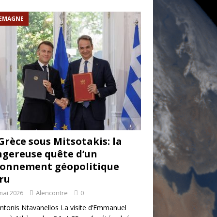
EMAGNE
Grèce sous Mitsotakis: la
gereuse quête d’un
onnement géopolitique
ru
mai 2026
Alencontre
0
ntonis Ntavanellos La visite d’Emmanuel