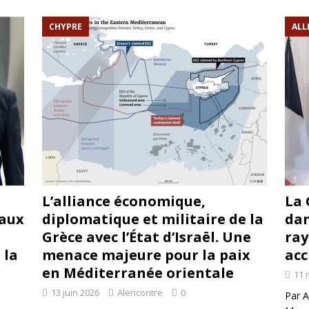
rump sur la “fraude électorale” était une blague de mauvais goût…
CHYPRE
ALL
 l’option militaire
ETATS-UNIS
res comptent: l’urgence de la démilitarisation de la Police militaire
L’alliance économique,
La 
 aux
diplomatique et militaire de la
dan
Grèce avec l’État d’Israël. Une
ray
 la
menace majeure pour la paix
acc
en Méditerranée orientale
11 
13 juin 2026
Alencontre
0
Par A