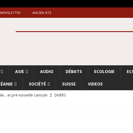
NEWSLETTER
ANCIEN SITE
ASIE
AUDIO
DÉBATS
ECOLOGIE
EC
ÉANIE
SOCIÉTÉ
SUISSE
VIDEOS
le… et pré-nouvelle canicule
DIVERS
Dossier. «Le message de Makerfield» (1)
GRANDE-BRETAGNE
 «Accentuation du nettoyage ethnique en Cisjordanie et à Gaza
ISRAËL