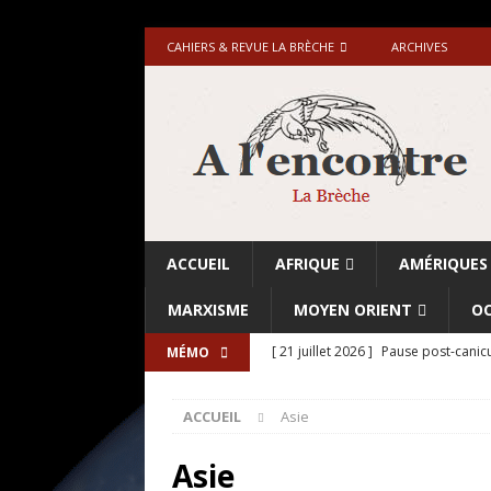
CAHIERS & REVUE LA BRÈCHE
ARCHIVES
ACCUEIL
AFRIQUE
AMÉRIQUES
MARXISME
MOYEN ORIENT
OC
[ 21 juillet 2026 ]
Pause post-canicu
MÉMO
[ 20 juillet 2026 ]
Grande-Bretagne-
ACCUEIL
Asie
[ 18 juillet 2026 ]
Israël-Palestine.
avant les élections du 27 octobre»
Asie