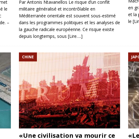
Macro
mmet
Par Antonis Ntavanellos Le risque d’un conflit
en gr
é le
militaire généralisé et incontrôlable en
et la
c
Méditerranée orientale est souvent sous-estimé
le
[Li
de. –
dans les programmes politiques et les analyses de
la gauche radicale européenne. Ce risque existe
depuis longtemps, sous
[Lire….]
CHINE
JAP
«Une civilisation va mourir ce
«Le