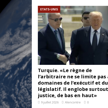
[ 17 juillet 2026 ]
«Le discours de T
ETATS-UNIS
et une menace»
ETATS-UNIS
[ 17 juillet 2026 ]
Iran. Le retour de
[ 14 juin 2020 ]
Brésil. Les vies noi
* LA UNE
Turquie. «Le règne de
l’arbitraire ne se limite pas
domaines de l’exécutif et du
législatif. Il englobe surtout
justice, de bas en haut»
9 juillet 2026
Alencontre
0