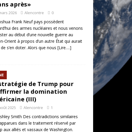
ans après»
mars 2026
Alencontre
0
oshua Frank Neuf pays possèdent
rd’hui des armes nucléaires et nous venons
ister au début d’une nouvelle guerre au
-Orient à propos d’un autre État qui aurait
 de s’en doter. Alors que nous
[Lire….]
NE
stratégie de Trump pour
ffirmer la domination
ricaine (III)
août 2025
Alencontre
1
shley Smith Des contradictions similaires
apparues dans le traitement réservé par
 aux alliés et vassaux de Washington.