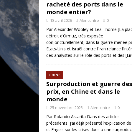
racheté des ports dans le
monde entier?
18 avril 2026
Alencontre
0
Par Alexander Wooley et Lea Thome [La pla
détroit d’Ormuz, très exposée
conjoncturellement, dans la guerre menée pa
Etats-Unis et Israël contre l’Iran relance l’inté
des analystes sur le rôle des ports et des
[Li
CHINE
Surproduction et guerre de
prix, en Chine et dans le
monde
25 novembre 2025
Alencontre
0
Par Rolando Astarita Dans des articles
précédents, j’ai déjà présenté l’explication d
et Engels sur les crises dues à une surproduc