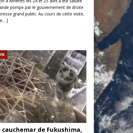
n à Athènes les 24 et 25 avril a été saluée
ande pompe par le gouvernement de droite
 presse grand public. Au cours de cette visite,
re….]
ON
 cauchemar de Fukushima,