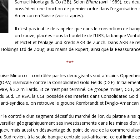
Samuel Montagu & Co (GB). Selon
Bilanz
(avril 1989), ces de
possèdent une fonction de premier ordre dans l’organisation d
Ame­rican en Suisse (voir ci-après).
Il n’est pas inutile de rappeler que dans le consortium de banq
on trouve, placées sous la houlette de l’UBS, la banque Vonto
et Pictet et l’Anlage und Kredit AKB de Zurich. Dans AKB se 
oldings Ltd de Zoug, aux mains de Rupert, ainsi que la Réassurance
***
ise Minorco – con­trôlée par les deux géants sud-afri­cains Oppenhe
OPA) inamicale contre la Consoli­dated Gold Fields (CGF). Initiale­ment
r 1989, à 3,2 milliards. Et ce n’est pas terminé. Ce groupe minier, CGF, 
e du Sud. En RSA, la CGF possède des intérêts dans Consolidated Gold 
nti-syndicale, on retrouve le groupe Rembrandt et l’Anglo-American 
ur le contrôle d’un seg­ment décisif du marché de l’or, du platine ains
diversifier géographiquement ses investissements dans les mines d’or. 
tique», mais aussi un désavantage du point de vue de la commercialisati
u Sud revient à la seule banque centrale sud­-africaine, ce qui limite c