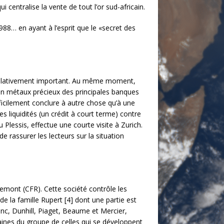
centralise la vente de tout l’or sud-africain.
88… en ayant à l’esprit que le «secret des
t relativement important. Au même moment,
 en métaux précieux des principales banques
ficilement conclure à autre chose qu’à une
s liquidités (un crédit à court terme) contre
 Plessis, effectue une courte visite à Zurich.
e rassu­rer les lecteurs sur la situation
­mont (CFR). Cette société contrôle les
e la famille Rupert [4] dont une partie est
anc, Dunhill, Piaget, Beaume et Mercier,
aines du groupe de celles qui se développent