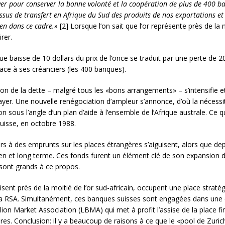
payer pour conserver la bonne volonté et la coopération de plus de 400 
ocessus de transfert en Afrique du Sud des produits de nos exportations 
ien dans ce cadre.»
[2] Lorsque l’on sait que l’or représente près de la
rer.
que baisse de 10 dollars du prix de l’once se traduit par une perte de 
 face à ses créanciers (les 400 banques).
n de la dette – malgré tous les «bons arrangements» – s’intensifie et
er. Une nouvelle renégociation d’ampleur s’annonce, d’où la nécessi
on sous l’angle d’un plan d’aide à l’ensemble de l’Afrique australe. Ce
Suisse, en octobre 1988.
rs à des emprunts sur les places étrangères s’aiguisent, alors que de
 et long terme. Ces fonds furent un élément clé de son expansion d
 sont grands à ce propos.
sent près de la moitié de l’or sud-africain, occupent une place stratég
e la RSA. Simultanément, ces banques suisses sont engagées dans une 
ion Market Association (LBMA) qui met à profit l’assise de la place fi
s. Conclusion: il y a beaucoup de raisons à ce que le «pool de Zuric