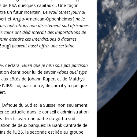
ors de RSA quelques capitaux… Une façon
tre un futur incertain. Le
Wall Street Journal
ert et Anglo-Ameri­can-Oppenheimer]
ne le
eurs opérations non directement sud-africaines
éricains ont déjà interdit des importations de
avenir étendre ces interdictions à d’autres
 Zoug]
peuvent aussi offrir une certaine
i»,
déclara:
«Bien que je n’en sois pas partisan
tion étant pour lui de savoir
«dans quel type
 – aux côtés de Johann Rupert et de Matthys
’UBS. Lui, par contre, déclara il y a quelque
ert.
’Afri­que du Sud et la Suisse; non seule­ment
nce actuelle dans le conseil d’adminis­tration
ns directs avec une partie du gotha sud-­
stration de deux banques: la Bank Cantrade de
ins de l’UBS, la seconde
est liée au groupe