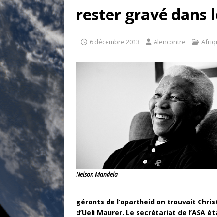
[ 17 juillet 2026 ]
«Le discours de T
rester gravé dans 
goût… et une menace»
ETATS-U
[ 17 juillet 2026 ]
Iran. Le retour de
6 décembre 2013
Alencontre
Afri
[ 14 juin 2020 ]
Brésil. Les vies noi
* LA UNE
Nelson Mandela
gérants de l’apartheid on trouvait Chris
d’Ueli Maurer. Le secrétariat de l’ASA é