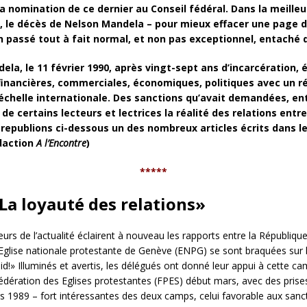
la nomination de ce dernier au Conseil fédéral. Dans la meilleu
i, le décès de Nelson Mandela – pour mieux effacer une page 
 passé tout à fait normal, et non pas exceptionnel, entach
ela, le 11 février 1990, après vingt-sept ans d’incarcération, 
 financières, commerciales, économiques, politiques avec un ré
’échelle internationale. Des sanctions qu’avait demandées, ent
e certains lecteurs et lectrices la réalité des relations entre
s republions ci-dessous un des nombreux articles écrits dans l
édaction
A l’Encontre
)
*****
La loyauté des relations»
rs de l’actualité éclairent à nouveau les rapports entre la République 
e l’Eglise nationale protestante de Genève (ENPG) se sont braquées s
id!» Illuminés et avertis, les délégués ont donné leur appui à cette
Fédération des Eglises protestantes (FPES) début mars, avec des prise
 1989 – fort intéressantes des deux camps, celui favorable aux sancti