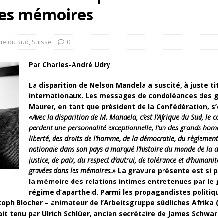
rump sur la “fraude électorale” était une blague de mauvais
les mémoires
NIS
 l’option militaire
ETATS-UNIS
que du Sud
,
Suisse
0
res comptent: l’urgence de la démilitarisation de la Police militaire
Par Charles-André Udry
La disparition de Nelson Mandela a suscité, à juste t
internationaux. Les messages de condoléances des g
Maurer, en tant que président de la Confédération, s’
«
Avec la disparition de M. Mandela, c’est l’Afrique du Sud, le 
perdent une personnalité exceptionnelle, l’un des grands ho
liberté, des droits de l’homme, de la démocratie, du règlement 
nationale dans son pays a marqué l’histoire du monde de la d
justice, de paix, du respect d’autrui, de tolérance et d’humani
gravées dans les mémoires.»
La gravure présente est si p
la mémoire des relations intimes entretenues par le 
régime d’apartheid. Parmi les propagandistes politiqu
toph Blocher – animateur de l’Arbeitsgruppe südliches Afrika (
tait tenu par Ulrich Schlüer, ancien secrétaire de James Schwa