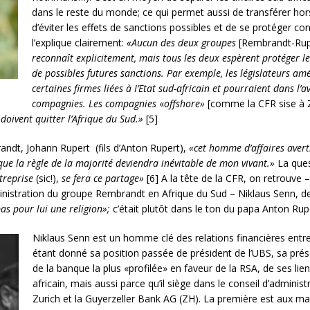
dans le reste du monde; ce qui permet aussi de transférer h
d’éviter les effets de sanctions possibles et de se protéger con
l’explique claire­ment:
«Aucun des deux groupes
[Rembrandt-Rup
reconnaît explicitement, mais tous les deux espèrent protéger l
de possibles futures sanctions. Par exemple, les législateurs am
certaines firmes liées à I’Etat sud-­africain et pourraient dans l’
compagnies. Les compagnies
«
off­shore»
[comme la CFR sise à
 doivent quitter l’Afrique du Sud.»
[5]
andt, Johann Rupert (fils d’Anton Rupert),
«cet homme d’affaires avert
que la règle de la majorité deviendra inévitable de mon vivant.»
La ques
ntreprise
(sic!),
se fera ce partage»
[6]
A la tête de la CFR, on retrouve
nistration du groupe Rembrandt en Afrique du Sud – Niklaus Senn, de l
pas pour lui une religion»;
c’était plutôt dans le ton du papa Anton Rup
Niklaus Senn est un homme clé des relations financières entre l
étant donné sa position passée de président de l’UBS, sa prése
de la banque la plus «profilée» en faveur de la RSA, de ses lie
africain, mais aussi parce qu’il siège dans le conseil d’admini
Zurich et la Guyerzeller Bank AG (ZH). La première est aux ma