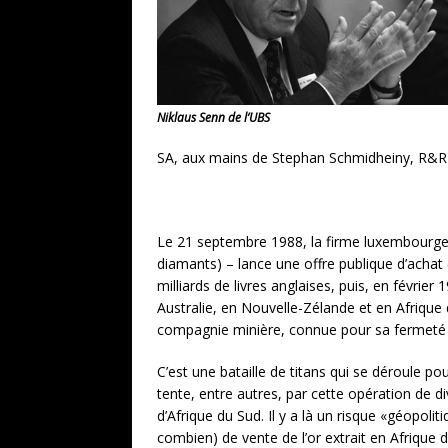
Niklaus Senn de l’UBS
SA, aux mains de Stephan Schmidheiny, R&R H
Le 21 septembre 1988, la firme luxembourgeo
diamants) – lance une offre publique d’achat (
milliards de livres anglaises, puis, en févrie
Australie, en Nou­velle-Zélande et en Afriqu
compa­gnie minière, connue pour sa fermeté a
C’est une bataille de titans qui se déroule po
tente, entre autres, par cette opération de 
d’Afrique du Sud. Il y a là un risque «géopoli
combien) de vente de l’or extrait en Afrique d