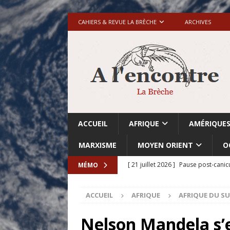
CAHIERS & REVUE LA BRÈCHE
ARCHIVES
ACCUEIL
AFRIQUE
AMÉRIQUE
MARXISME
MOYEN ORIENT
O
[ 21 juillet 2026 ]
Pause post-canic
MÉMO
[ 20 juillet 2026 ]
Grande-Bretagne-
ACCUEIL
AFRIQUE
AFRIQUE DU S
[ 18 juillet 2026 ]
Israël-Palestine.
avant les élections du 27 octobre»
Nelson Mandela s’e