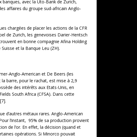
ux ban­ques, avec la Uto-Bank de Zurich,
es affaires du groupe sud-africain Anglo-
ues char­gées de placer les actions de la CFR
bel de Zu­rich, les genevoises Darier-Hentsch
retrou­vent en bonne compagnie Afina Holding
 Suisse et la Banque Leu (ZH).
imer-Anglo-Ameri­can et De Beers (les
 la barre, pour le rachat, est mise à 2,9
possède des intérêts aux Etats-Unis, en
Fields South Africa (CFSA). Dans cette
[7].
i que d’autres métaux ra­res. Anglo-American
Pour l’instant, 95% de sa production provient
on de l’or. En effet, la décision (quand et
ertaines opé­rations. Si Minorco pouvait