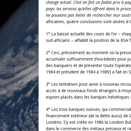
change actuel. C’est en fait un faible prix à 
pays: les services qu’elles offrent dans le pr
ne pouvons pas éviter de rechercher leur sout
africaines, quatre conclusions sont aisées à ti
1° La baisse actuelle des cours de l’or ­– cha
sud-africains – affaiblit la position de la RSA
2° Ceci, précisément au moment où la pressio
accumuler suffisamment d’excédents pour pay
des banquiers et de présenter toute l’opérati
1984 et président de 1984 à 1989] a fait en 
3° Les tentatives pour avoir à nouveau recou
accès à de nouveaux fonds étrangers à moyen
espoirs placés dans les banques helvétiques
4° Les trois banques suisses, qui commerciali
financement extérieur (de la dette aussi) d
Londres. S’y est créée en 1986 la London Bull
dans le commerce des métaux précieux et rare