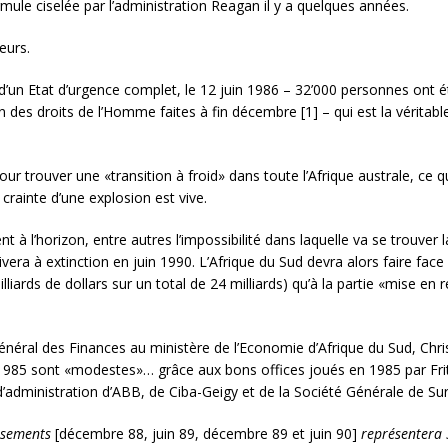
mule ciselée par l’administration Reagan il y a quelques années.
eurs.
 d’un Etat d’urgence complet, le 12 juin 1986 – 32’000 personnes ont é
des droits de l’Homme faites à fin décembre [1] – qui est la véritable
trouver une «transition à froid» dans toute l’Afrique australe, ce qu
 crainte d’une explosion est vive.
t à l’horizon, entre autres l’impossibilité dans laquelle va se trouv
era à extinction en juin 1990. L’Afrique du Sud devra alors faire face 
liards de dollars sur un total de 24 milliards) qu’à la partie «mise en
 général des Finances au ministère de l’Economie d’Afrique du Sud, Ch
 1985 sont «modestes»… grâce aux bons offices joués en 1985 par Frit
d’administration d’ABB, de Ciba-Geigy et de la Société Générale de Su
rsements
[décembre 88, juin 89, décembre 89 et juin 90]
représentera 