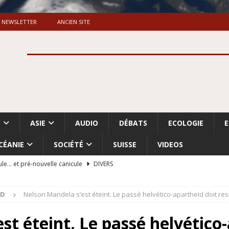
NEWSLETTER
ANCIEN SITE
S
ASIE
AUDIO
DÉBATS
ECOLOGIE
CÉANIE
SOCIÉTÉ
SUISSE
VIDEOS
ule… et pré-nouvelle canicule
DIVERS
Dossier. «Le message de Makerfield» (1)
GRANDE-BRETAGNE
UD
Nelson Mandela s’est éteint. Le passé helvético-apartheid doit re
 «Accentuation du nettoyage ethnique en Cisjordanie et à Gaza
ISRAËL
st éteint. Le passé helvético