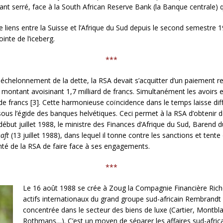
t serré, face à la South African Reserve Bank (la Banque centrale) qui 
ens entre la Suisse et l’Afrique du Sud depuis le second semestre 19
inte de l’iceberg.
***
rééchelonnement de la dette, la RSA devait s’acquitter d’un paiemen
n montant avoisinant 1,7 milliard de francs. Simultanément les avoirs
 de francs [3]. Cette harmonieuse coïncidence dans le temps laisse dif
ous l’égide des banques helvétiques. Ceci permet à la RSA d’obtenir de
ébut juillet 1988, le ministre des Finances d’Afrique du Sud, Barend du
aft
(13 juillet 1988), dans lequel il tonne contre les sanctions et tente d
nté de la RSA de faire face à ses engagements.
***
Le 16 août 1988 se crée à Zoug la Compagnie Financière Riche
actifs internationaux du grand groupe sud-africain Rembrandt d
concentrée dans le secteur des biens de luxe (Cartier, Montbl
Roth­mans…). C’est un moyen de séparer les affaires sud-afric