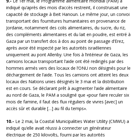
9.-
Le 1er mai, le Programme alimentaire mondial (PAM) a
indiqué qu’après des mois d’accès restreint, il construisait une
capacité de stockage à Beit Hanoun. Le même jour, un convoi
transportant des fournitures humanitaires en provenance de
Jordanie, notamment des colis alimentaires, du sucre, du riz,
des compléments alimentaires et du lait en poudre, est entré à
Gaza par un transfert dos à dos au point de passage d’Erez,
après avoir été inspecté par les autorités israéliennes
uniquement au pont Allenby. Une fois à l’intérieur de Gaza, les
camions locaux transportant l’aide ont été redirigés par des
hommes armés vers des locaux de l’ONU non désignés pour le
déchargement de l’aide. Tous les camions ont atteint les deux
locaux des Nations unies désignés le 3 mai et la distribution
est en cours. Se déclarant prêt à augmenter l’aide alimentaire
au nord de Gaza, le PAM a souligné que «pour faire reculer six
mois de famine, il faut des flux réguliers de vivres [avec] un
accès sûr et durable […] au fil du temps».
10.-
Le 2 mai, la Coastal Municipalities Water Utility (CMWU) a
indiqué qu’elle avait réussi à connecter un générateur
électrique de 250 kilovolts, fourni par les autorités