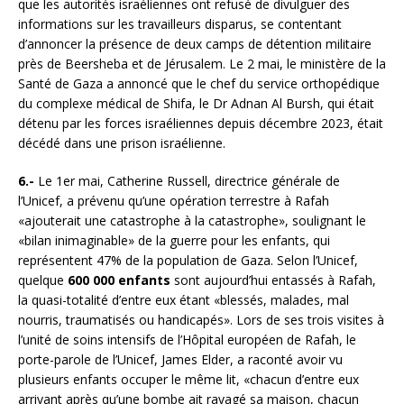
que les autorités israéliennes ont refusé de divulguer des
informations sur les travailleurs disparus, se contentant
d’annoncer la présence de deux camps de détention militaire
près de Beersheba et de Jérusalem. Le 2 mai, le ministère de la
Santé de Gaza a annoncé que le chef du service orthopédique
du complexe médical de Shifa, le Dr Adnan Al Bursh, qui était
détenu par les forces israéliennes depuis décembre 2023, était
décédé dans une prison israélienne.
6.-
Le 1er mai, Catherine Russell, directrice générale de
l’Unicef, a prévenu qu’une opération terrestre à Rafah
«ajouterait une catastrophe à la catastrophe», soulignant le
«bilan inimaginable» de la guerre pour les enfants, qui
représentent 47% de la population de Gaza. Selon l’Unicef,
quelque
600 000 enfants
sont aujourd’hui entassés à Rafah,
la quasi-totalité d’entre eux étant «blessés, malades, mal
nourris, traumatisés ou handicapés». Lors de ses trois visites à
l’unité de soins intensifs de l’Hôpital européen de Rafah, le
porte-parole de l’Unicef, James Elder, a raconté avoir vu
plusieurs enfants occuper le même lit, «chacun d’entre eux
arrivant après qu’une bombe ait ravagé sa maison, chacun