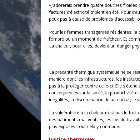
«J’adorerais prendre quatre douches froides p
factures d’électricité triplent en été. Pour d’
peux pas à cause de problèmes d’accessibilit
Pour les femmes transgenres résidentes, la d
l’ombre ou un moment de fraîcheur. Et comme
La chaleur, pour elles, devient un danger phy
La précarité thermique systémique ne se résu
manière dont les infrastructures, les instit
pas à la protéger contre celle-ci. Elle s’éten
conséquences sur la santé, la productivité et
inégalités, la discrimination, le patriarcat, le 
La vulnérabilité à la chaleur n’est pas le fru
des bâtiments mal ventilés, les lois du travai
plus exposés: tout cela y contribue.
Justice thermique