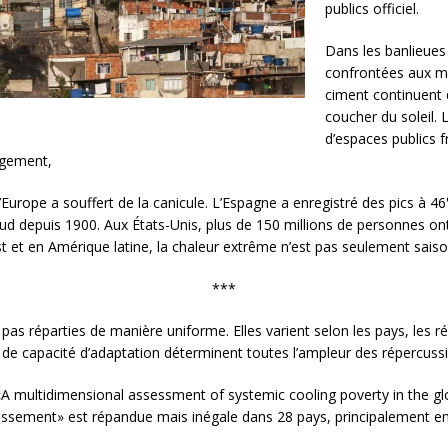
publics officiel.
Dans les banlieues 
confrontées aux mê
ciment continuent 
coucher du soleil. L
d’espaces publics f
agement,
, l’Europe a souffert de la canicule. L’Espagne a enregistré des pics à 4
d depuis 1900. Aux États-Unis, plus de 150 millions de personnes ont
t et en Amérique latine, la chaleur extrême n’est pas seulement saiso
***
as réparties de manière uniforme. Elles varient selon les pays, les rég
 de capacité d’adaptation déterminent toutes l’ampleur des répercussi
«A multidimensional assessment of systemic cooling poverty in the g
hissement» est répandue mais inégale dans 28 pays, principalement 