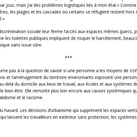
ar jour, mais j’ai des problèmes logistiques liés à mon état.» Comme i
autres, les plages et les cascades où certains se réfugient restent hors 
é.»
iscrimination sociale leur ferme l’accès aux espaces mêmes (parcs, p
 les toilettes publiques impliquent de risquer le harcèlement, beau
sique sans issue sûre.
***
me pas à la question de savoir si une personne a les moyens de s’offri
utions et l’aménagement du territoire environnants exposent une perso
d au-delà du domicile aux lieux de travail, aux écoles et aux systèmes 
 le bien-être. Elle remonte plus loin encore aux causes systémiques qui
validisme et le racisme.
it du hasard. Les décisions d’urbanisme qui suppriment les espaces vert
l qui laissent les travailleurs en extérieur sans protection, les systè