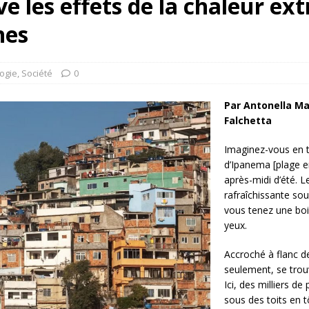
e les effets de la chaleur ex
rump sur la “fraude électorale” était une blague de mauvais
nes
NIS
 l’option militaire
ETATS-UNIS
ogie
,
Société
0
res comptent: l’urgence de la démilitarisation de la Police militaire
Par Antonella Ma
Falchetta
Imaginez-vous en t
d’Ipanema [plage e
après-midi d’été. L
rafraîchissante sou
vous tenez une boi
yeux.
Accroché à flanc d
seulement, se trouv
Ici, des milliers d
sous des toits en t