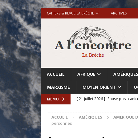
CAHIERS & REVUE LA BRÈCHE
ARCHIVES
ACCUEIL
AFRIQUE
AMÉRIQUE
MARXISME
MOYEN ORIENT
O
[ 21 juillet 2026 ]
Pause post-canic
MÉMO
[ 20 juillet 2026 ]
Grande-Bretagne-
ACCUEIL
AMÉRIQUES
AMÉRIQUE D
[ 18 juillet 2026 ]
Israël-Palestine.
personnes
avant les élections du 27 octobre»