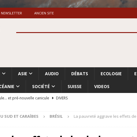
NEWSLETTER
ANCIEN SITE
S
ASIE
AUDIO
DÉBATS
ECOLOGIE
CÉANIE
SOCIÉTÉ
SUISSE
VIDEOS
ule… et pré-nouvelle canicule
DIVERS
Dossier. «Le message de Makerfield» (1)
GRANDE-BRETAGNE
U SUD ET CARAÏBES
BRÉSIL
La pauvreté aggrave les effets de
 «Accentuation du nettoyage ethnique en Cisjordanie et à Gaza
ISRAËL