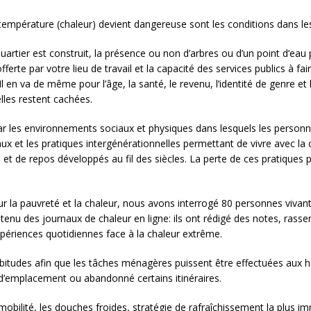
 température (chaleur) devient dangereuse sont les conditions dans les
uartier est construit, la présence ou non d’arbres ou d’un point d’eau p
fferte par votre lieu de travail et la capacité des services publics à f
Il en va de même pour l’âge, la santé, le revenu, l’identité de genre et
lles restent cachées.
ar les environnements sociaux et physiques dans lesquels les personn
raux et les pratiques intergénérationnelles permettant de vivre avec 
 et de repos développés au fil des siècles. La perte de ces pratiques
r la pauvreté et la chaleur, nous avons interrogé 80 personnes vivant
t tenu des journaux de chaleur en ligne: ils ont rédigé des notes, ra
périences quotidiennes face à la chaleur extrême.
bitudes afin que les tâches ménagères puissent être effectuées aux he
d’emplacement ou abandonné certains itinéraires.
obilité, les douches froides, stratégie de rafraîchissement la plus i