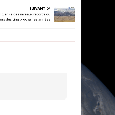
SUIVANT
situer «à des niveaux records ou
ours des cinq prochaines années