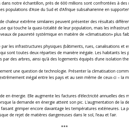
s dans notre échantillon, près de 600 millions sont confrontées à de
Les populations d’Asie du Sud et d’Afrique subsaharienne en supportent
e chaleur extrême similaires peuvent présenter des résultats différen
 qui touche la quasi-totalité de leur population, mais les infrastruct
niveaux de pauvreté systémique en matière de «climatisation» plus faib
e par les infrastructures physiques (bâtiments, rues, canalisations et e
), qui sont toutes deux réparties de manière inégale. Les habitants l
s par des arbres, ainsi qu’à des logements équipés d’une isolation th
lement une question de technologie. Présenter la climatisation comme
t extrêmement inégal entre les pays et au sein même de ceux-ci – la m
e en énergie. Elle augmente les factures d’électricité annuelles des
orsque la demande en énergie atteint son pic. L’augmentation de la 
ur, faisant grimper encore davantage les températures extérieures. La p
que de rejet de matières dangereuses dans le sol, l’eau et l’air.
***