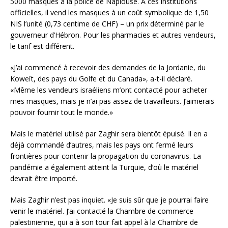
5000 masques à la police de Naplouse. A ces institutions
officielles, il vend les masques à un coût symbolique de 1,50
NIS l’unité (0,73 centime de CHF) – un prix déterminé par le
gouverneur d’Hébron. Pour les pharmacies et autres vendeurs,
le tarif est différent.
«J’ai commencé à recevoir des demandes de la Jordanie, du
Koweït, des pays du Golfe et du Canada», a-t-il déclaré.
«Même les vendeurs israéliens m’ont contacté pour acheter
mes masques, mais je n’ai pas assez de travailleurs. J’aimerais
pouvoir fournir tout le monde.»
Mais le matériel utilisé par Zaghir sera bientôt épuisé. Il en a
déjà commandé d’autres, mais les pays ont fermé leurs
frontières pour contenir la propagation du coronavirus. La
pandémie a également atteint la Turquie, d’où le matériel
devrait être importé.
Mais Zaghir n’est pas inquiet. «Je suis sûr que je pourrai faire
venir le matériel. J’ai contacté la Chambre de commerce
palestinienne, qui a à son tour fait appel à la Chambre de