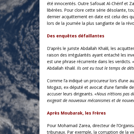
été innocentés. Outre Safouat Al-Chérif et Z
libérées. Pour clore cette série désolante, t
dernier acquittement en date est celui des q
lors de la journée la plus sanglante de la rév
Des enquêtes défaillantes
D’après le juriste Abdallah Khalil, les acquit
raison des irrégularités ayant entaché les i
est une phrase récurrente dans les verdicts.
Abdallah Khalil.
Ils ont eu tout le temps de dét
Comme l’a indiqué un procureur lors d’une a
Mogazi, ex-député et avocat d’une famille de 
accuser leurs dirigeants.
«Nous n’étions pas d
exigeait de nouveaux mécanismes et de nouveau
Après Moubarak, les Frères
Pour Mohamad Zarea, directeur de l’Organisat
tribunaux. Par exemple, la corruption de la vi