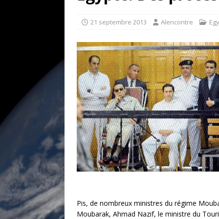
[ 17 juillet 2026 ]
«Le discours de T
goût… et une menace»
ETATS-U
21 septembre 2013
Alencontre
Eg
[ 17 juillet 2026 ]
Iran. Le retour de
[ 14 juin 2020 ]
Brésil. Les vies noi
* LA UNE
Pis, de nombreux ministres du régime Moubara
Moubarak, Ahmad Nazif, le ministre du Touri