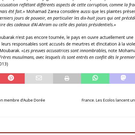
d’accusation reflétant différents aspects de cette corruption, comme la fr
mais été fait.»
Mohamad Zarea considère aussi que les plaintes présen
niers jours de pouvoir, en particulier les dix-huit jours qui ont précédé
ire des cadeaux d’Al-Ahram ou celle des palais présidentiels.»
barak n’est pas encore tournée, le pays en ouvre actuellement une au
eurs responsables sont accusés de meurtres et d’incitation à la vio
e Moubarak.
«Les preuves accusatrices sont innombrables,
note Mohama
rères musulmans, avec lesquels ils sont entrés en conflit dès le premier
013)
ncien membre d’Aube Dorée
France. Les Ecolos lancent u