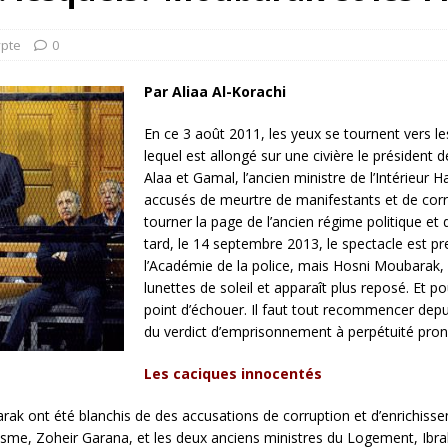
rump sur la “fraude électorale” était une blague de mauvais
NIS
ypte
0
 l’option militaire
ETATS-UNIS
Par
Aliaa Al-Korachi
res comptent: l’urgence de la démilitarisation de la Police militaire
En ce 3 août 2011, les yeux se tournent vers le
lequel est allongé sur une civière le président
Alaa et Gamal, l’ancien ministre de l’Intérieur H
accusés de meurtre de manifestants et de corru
tourner la page de l’ancien régime politique et 
tard, le 14 septembre 2013, le spectacle est p
l’Académie de la police, mais Hosni Moubarak, 
lunettes de soleil et apparaît plus reposé. Et po
point d’échouer. Il faut tout recommencer depuis
du verdict d’emprisonnement à perpétuité pron
Les caciques innocentés
k ont été blanchis de des accusations de corruption et d’enrichisseme
sme, Zoheir Garana, et les deux anciens ministres du Logement, Ibr