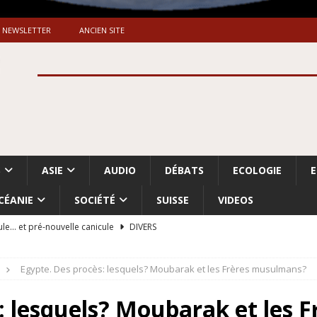
NEWSLETTER
ANCIEN SITE
S
ASIE
AUDIO
DÉBATS
ECOLOGIE
CÉANIE
SOCIÉTÉ
SUISSE
VIDEOS
ule… et pré-nouvelle canicule
DIVERS
Dossier. «Le message de Makerfield» (1)
GRANDE-BRETAGNE
Egypte. Des procès: lesquels? Moubarak et les Frères musulmans?
 «Accentuation du nettoyage ethnique en Cisjordanie et à Gaza
ISRAËL
: lesquels? Moubarak et les