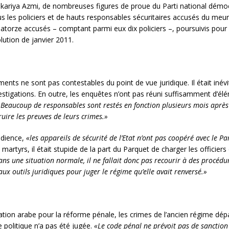
akariya Azmi, de nombreuses figures de proue du Parti national démocr
ous les policiers et de hauts responsables sécuritaires accusés du meu
uatorze accusés – comptant parmi eux dix policiers –, poursuivis pour
olution de janvier 2011.
tements ne sont pas contestables du point de vue juridique. Il était iné
nvestigations. En outre, les enquêtes n’ont pas réuni suffisamment d’
«Beaucoup de responsables sont restés en fonction plusieurs mois après 
ruire les preuves de leurs crimes.»
udience,
«les appareils de sécurité de l’Etat n’ont pas coopéré avec le 
martyrs, il était stupide de la part du Parquet de charger les officier
ans une situation normale, il ne fallait donc pas recourir à des procéd
x outils juridiques pour juger le régime qu’elle avait renversé.»
ion arabe pour la réforme pénale, les crimes de l’ancien régime dépas
e politique n’a pas été jugée.
«Le code pénal ne prévoit pas de sanction