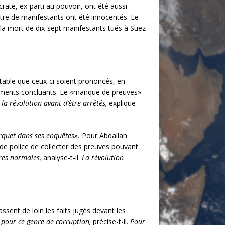
ate, ex-parti au pouvoir, ont été aussi
rtre de manifestants ont été innocentés. Le
 la mort de dix-sept manifestants tués à Suez
vitable que ceux-ci soient prononcés, en
éléments concluants. Le «manque de preuves»
la révolution avant d’être arrêtés,
explique
Parquet dans ses enquêtes».
Pour Abdallah
s de police de collecter des preuves pouvant
ures normales,
analyse-t-il.
La révolution
sent de loin les faits jugés devant les
 pour ce genre de corruption,
précise-t-il.
Pour