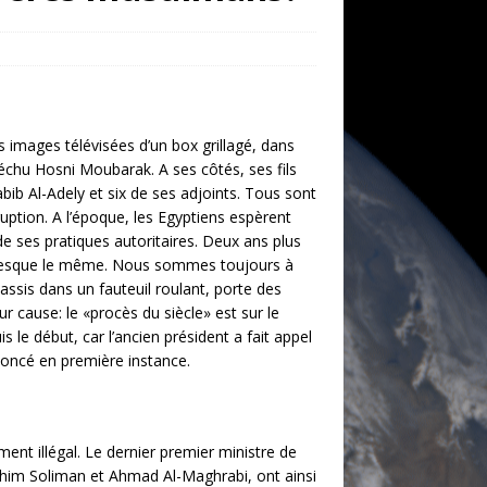
s images télévisées d’un box grillagé, dans
 déchu Hosni Moubarak. A ses côtés, ses fils
abib Al-Adely et six de ses adjoints. Tous sont
ption. A l’époque, les Egyptiens espèrent
de ses pratiques autoritaires. Deux ans plus
resque le même.
Nous sommes toujours à
assis dans un fauteuil roulant, porte des
ur cause: le «procès du siècle» est sur le
 le début, car l’ancien président a fait appel
oncé en première instance.
nt illégal. Le dernier premier ministre de
ahim Soliman et Ahmad Al-Maghrabi, ont ainsi