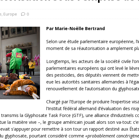
rump sur la “fraude électorale” était une blague de mauvais
NIS
e
,
Europe
0
 l’option militaire
ETATS-UNIS
Par Marie-Noëlle Bertrand
res comptent: l’urgence de la démilitarisation de la Police militaire
Selon une étude parlementaire européenne, l’in
moment de sa réautorisation a amplement pla
Longtemps, les acteurs de la société civile l’o
parlementaires européens qui ont levé le lièvre. 
des pesticides, des députés viennent de
mettr
eue les autorités sanitaires allemandes à l’éga
renouvellement de l’autorisation du glyphosat
Chargé par l’Europe de produire l’expertise vis
l’Institut fédéral allemand d’évaluation des ri
it transmis la Glyphosate Task Force (GTF), une alliance d’industriel
 la matière vive –, le groupe américain jouait alors son va-tout: c’es
evait s’appuyer pour remettre à son tour un rapport destiné aux État
é du glyphosate, pourtant considéré comme
«probablement cancérigène