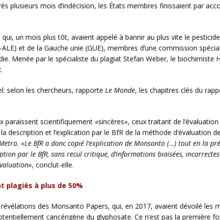
s plusieurs mois d’indécision, les États membres finissaient par acc
i, un mois plus tôt, avaient appelé à bannir au plus vite le pesticide
s-ALE) et de la Gauche unie (GUE), membres d’une commission spéciale
. Menée par le spécialiste du plagiat Stefan Weber, le biochimiste H
.
el: selon les chercheurs, rapporte
Le Monde
, les chapitres clés du rap
 paraissent scientifiquement «sincères», ceux traitant de l’évaluatio
description et l’explication par le BfR de la méthode d’évaluation de l
Metro.
«Le BfR a donc copié l’explication de Monsanto (…) tout en la p
doption par le BfR, sans recul critique, d’informations biaisées, incorrect
évaluation»
, conclut-elle.
t plagiés à plus de 50
%
es révélations des Monsanto Papers, qui, en 2017, avaient dévoilé les
otentiellement cancérigène du glyphosate. Ce n’est pas la première foi