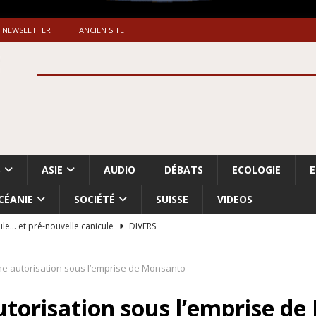
NEWSLETTER
ANCIEN SITE
S
ASIE
AUDIO
DÉBATS
ECOLOGIE
CÉANIE
SOCIÉTÉ
SUISSE
VIDEOS
ule… et pré-nouvelle canicule
DIVERS
Dossier. «Le message de Makerfield» (1)
GRANDE-BRETAGNE
e autorisation sous l’emprise de Monsanto
 «Accentuation du nettoyage ethnique en Cisjordanie et à Gaza
ISRAËL
utorisation sous l’emprise d