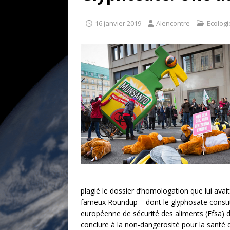
[ 17 juillet 2026 ]
«Le discours de T
goût… et une menace»
ETATS-U
16 janvier 2019
Alencontre
Ecologi
[ 17 juillet 2026 ]
Iran. Le retour de
[ 14 juin 2020 ]
Brésil. Les vies noi
* LA UNE
plagié le dossier d’homologation que lui ava
fameux Roundup – dont le glyphosate constitue
européenne de sécurité des aliments (Efsa) d
conclure à la non-dangerosité pour la sant