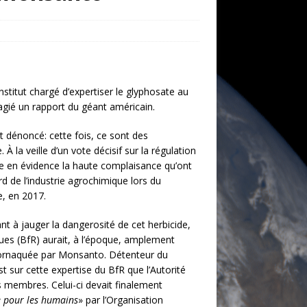
stitut chargé d’expertiser le glyphosate au
gié un rapport du géant américain.
nt dénoncé: cette fois, ce sont des
À la veille d’un vote décisif sur la régulation
e en évidence la haute complaisance qu’ont
rd de l’industrie agrochimique lors du
e, en 2017.
ant à jauger la dangerosité de cet herbicide,
sques (BfR) aurait, à l’époque, amplement
s cornaquée par Monsanto. Détenteur du
t sur cette expertise du BfR que l’Autorité
s membres. Celui-ci devait finalement
 pour les humains
» par l’Organisation