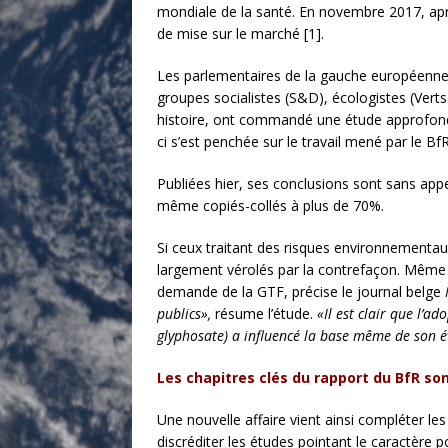
mondiale de la santé. En novembre 2017, aprè
de mise sur le marché [1].
Les parlementaires de la gauche européenne qu
groupes socialistes (S&D), écologistes (Vert
histoire, ont commandé une étude approfondie
ci s’est penchée sur le travail mené par le BfR
Publiées hier, ses conclusions sont sans app
même copiés-collés à plus de 70%.
Si ceux traitant des risques environnementaux
largement vérolés par la contrefaçon. Même la 
demande de la GTF, précise le journal belge
publics»,
résume l’étude.
«Il est clair que l’a
glyphosate) a influencé la base même de son 
Les chapitres clés du rapport du BfR son
Une nouvelle affaire vient ainsi compléter l
discréditer les études pointant le caractère p