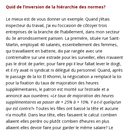
Quid de l’inversion de la hiérarchie des normes?
Le mieux est de vous donner un exemple. Quand j’étais
inspecteur du travail, j’ai eu l’occasion de côtoyer trois
entreprises de la branche de l’habillement, dans mon secteur
du 3e arrondissement parisien. La première, située rue Saint-
Martin, employait 40 salariés, essentiellement des femmes,
qui travaillaient en batterie, dix par rangée avec une
contremaître sur une estrade pour les surveiller, elles n’avaient
pas le droit de parler, pour faire pipi il leur fallait lever le doigt,
et il n’y avait ni syndicat ni délégué du personnel. Quand, après
le passage de la loi El Khomri, la négociation a remplacé la loi
pour la fixation du taux de majoration des heures
supplémentaires, le patron est monté sur l’estrade et a
annoncé aux ouvrières:
«Le taux de majoration des heures
supplémentaires va passer de + 25% à + 10%. Y a-t-il quelqu’un
qui est contre?»
Toutes les filles ont baissé la tête et aucune
n’a moufté. Dans leur tête, elles faisaient le calcul: combien
allaient-elles perdre ou plutôt combien d’heures en plus
allaient-elles devoir faire pour garder le même salaire? Le