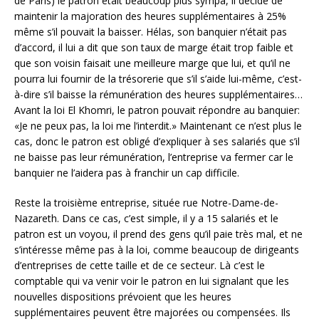
de Paris) le patron était beaucoup plus sympa, il décide de
maintenir la majoration des heures supplémentaires à 25%
même s’il pouvait la baisser. Hélas, son banquier n’était pas
d’accord, il lui a dit que son taux de marge était trop faible et
que son voisin faisait une meilleure marge que lui, et qu’il ne
pourra lui fournir de la trésorerie que s’il s’aide lui-même, c’est-
à-dire s’il baisse la rémunération des heures supplémentaires…
Avant la loi El Khomri, le patron pouvait répondre au banquier:
«Je ne peux pas, la loi me l’interdit.» Maintenant ce n’est plus le
cas, donc le patron est obligé d’expliquer à ses salariés que s’il
ne baisse pas leur rémunération, l’entreprise va fermer car le
banquier ne l’aidera pas à franchir un cap difficile.
Reste la troisième entreprise, située rue Notre-Dame-de-
Nazareth. Dans ce cas, c’est simple, il y a 15 salariés et le
patron est un voyou, il prend des gens qu’il paie très mal, et ne
s’intéresse même pas à la loi, comme beaucoup de dirigeants
d’entreprises de cette taille et de ce secteur. Là c’est le
comptable qui va venir voir le patron en lui signalant que les
nouvelles dispositions prévoient que les heures
supplémentaires peuvent être majorées ou compensées. Ils