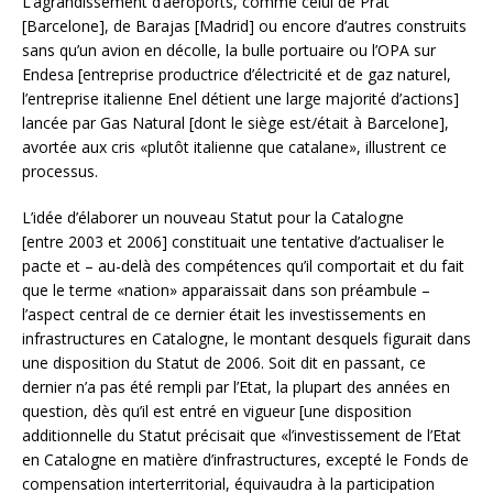
L’agrandissement d’aéroports, comme celui de Prat
[Barcelone], de Barajas [Madrid] ou encore d’autres construits
sans qu’un avion en décolle, la bulle portuaire ou l’OPA sur
Endesa [entreprise productrice d’électricité et de gaz naturel,
l’entreprise italienne Enel détient une large majorité d’actions]
lancée par Gas Natural [dont le siège est/était à Barcelone],
avortée aux cris «plutôt italienne que catalane», illustrent ce
processus.
L’idée d’élaborer un nouveau Statut pour la Catalogne
[entre 2003 et 2006] constituait une tentative d’actualiser le
pacte et – au-delà des compétences qu’il comportait et du fait
que le terme «nation» apparaissait dans son préambule –
l’aspect central de ce dernier était les investissements en
infrastructures en Catalogne, le montant desquels figurait dans
une disposition du Statut de 2006. Soit dit en passant, ce
dernier n’a pas été rempli par l’Etat, la plupart des années en
question, dès qu’il est entré en vigueur [une disposition
additionnelle du Statut précisait que «l’investissement de l’Etat
en Catalogne en matière d’infrastructures, excepté le Fonds de
compensation interterritorial, équivaudra à la participation