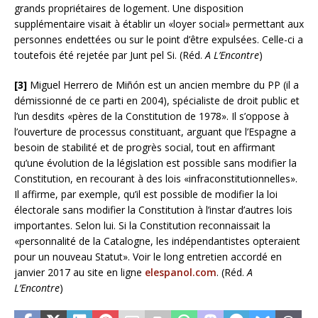
grands propriétaires de logement. Une disposition
supplémentaire visait à établir un «loyer social» permettant aux
personnes endettées ou sur le point d’être expulsées. Celle-ci a
toutefois été rejetée par Junt pel Si. (Réd.
A L’Encontre
)
[3]
Miguel Herrero de Miñón est un ancien membre du PP (il a
démissionné de ce parti en 2004), spécialiste de droit public et
l’un desdits «pères de la Constitution de 1978». Il s’oppose à
l’ouverture de processus constituant, arguant que l’Espagne a
besoin de stabilité et de progrès social, tout en affirmant
qu’une évolution de la législation est possible sans modifier la
Constitution, en recourant à des lois «infraconstitutionnelles».
Il affirme, par exemple, qu’il est possible de modifier la loi
électorale sans modifier la Constitution à l’instar d’autres lois
importantes. Selon lui. Si la Constitution reconnaissait la
«personnalité de la Catalogne, les indépendantistes opteraient
pour un nouveau Statut». Voir le long entretien accordé en
janvier 2017 au site en ligne
elespanol.com
. (Réd.
A
L’Encontre
)