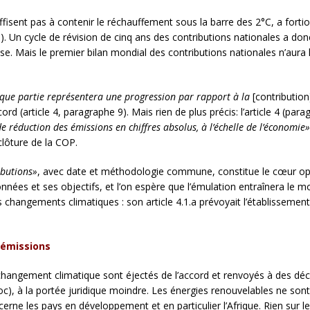
ffisent pas à contenir le réchauffement sous la barre des 2°C, a forti
 Un cycle de révision de cinq ans des contributions nationales a donc é
e. Mais le premier bilan mondial des contributions nationales n’aura l
que partie représentera une progression par rapport à la
[contributio
ccord (article 4, paragraphe 9). Mais rien de plus précis: l’article 4 (p
e réduction des émissions en chiffres absolus, à l’échelle de l’économie»
 clôture de la COP.
ibutions»
, avec date et méthodologie commune, constitue le cœur opér
onnées et ses objectifs, et l’on espère que l’émulation entraînera le 
 changements climatiques : son article 4.1.a prévoyait l’établissement,
 émissions
 changement climatique sont éjectés de l’accord et renvoyés à des déc
), à la portée juridique moindre. Les énergies renouvelables ne son
erne les pays en développement et en particulier l’Afrique. Rien sur l