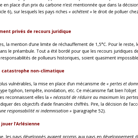
mise en place d’un prix du carbone n’est mentionnée que dans la décisio
le 6), sur lesquels les pays riches
«
achètent
»
le droit de polluer ch
ent privés de recours juridique
les, la mention d’une limite de réchauffement de 1,5°C. Pour le reste, 
ans le préambule. Tout a été bordé pour que les recours juridiques 
 responsabilités de pollueurs historiques, soient quasiment impossible
 catastrophe non-climatique
 plus vulnérables, la mise en place d’un mécanisme de
«
pertes et do
pe typhon, tempête, inondation, etc. Ce mécanisme fait bien l’objet d’u
ties reconnaissent-elles la
«
nécessité de réduire au maximum les pertes
quer des objectifs d’aide financière chiffrés. Pire, la décision de l’a
une responsabilité ni indemnisation
»
(paragraphe 52).
 jouer l’Arlésienne
e, les pays développés avaient promis aux pays en développement de l