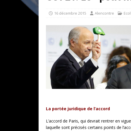
[ 17 juillet 2026 ]
«Le discours de T
goût… et une menace»
ETATS-U
16 décembre 2015
Alencontre
Ecol
[ 17 juillet 2026 ]
Iran. Le retour de
[ 14 juin 2020 ]
Brésil. Les vies noi
* LA UNE
La portée juridique de l’accord
L’accord de Paris, qui devrait rentrer en vig
laquelle sont précisés certains points de l’ac