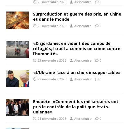
26 novembre 2025
Alencontre
0
Surproduction et guerre des prix, en Chine
et dans le monde
25 novembre 2025
Alencontre
0
«Cisjordanie: en vidant des camps de
réfugiés, Israël a commis un crime contre
l’humanité»
23 novembre 2025
Alencontre
0
«L’Ukraine face à un choix insupportable»
22 novembre 2025
Alencontre
0
Enquête. «Comment les milliardaires ont
pris le contrôle de la politique états-
unienne»
21 novembre 2025
Alencontre
0