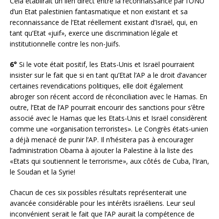
Cela établirait un lien direct entre la reconnaissance par l’ONU
d’un Etat palestinien fantasmatique et non existant et sa
reconnaissance de l’Etat réellement existant d’Israël, qui, en
tant qu’Etat «juif», exerce une discrimination légale et
institutionnelle contre les non-Juifs.
6°
Si le vote était positif, les Etats-Unis et Israël pourraient
insister sur le fait que si en tant qu’Etat l’AP a le droit d’avancer
certaines revendications politiques, elle doit également
abroger son récent accord de réconciliation avec le Hamas. En
outre, l’Etat de l’AP pourrait encourir des sanctions pour s’être
associé avec le Hamas que les Etats-Unis et Israël considèrent
comme une «organisation terroristes». Le Congrès états-unien
a déjà menacé de punir l’AP. Il n’hésitera pas à encourager
l’administration Obama à ajouter la Palestine à la liste des
«Etats qui soutiennent le terrorisme», aux côtés de Cuba, l’Iran,
le Soudan et la Syrie!
Chacun de ces six possibles résultats représenterait une
avancée considérable pour les intérêts israéliens. Leur seul
inconvénient serait le fait que l’AP aurait la compétence de