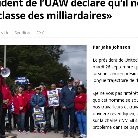
ident de l’UAW déclare qu’il 
rump sur la “fraude électorale” était une blague de mauvais
classe des milliardaires»
NIS
 l’option militaire
ETATS-UNIS
ts-Unis
,
Syndicats
0
res comptent: l’urgence de la démilitarisation de la Police militaire
Par Jake Johnson
Le président de Unite
mardi 26 septembre qu
lorsque l’ancien présid
longue trajectoire de r
«Je ne vois pas l’intér
que cet homme se sou
nos travailleurs et tra
ouvrière revendique», 
sur la chaîne
CNN
. «Il 
problème dans ce pays