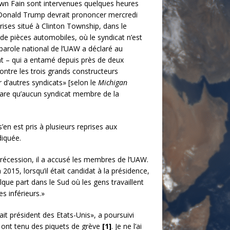
n Fain sont intervenues quelques heures
 Donald Trump devrait prononcer mercredi
rises situé à Clinton Township, dans le
 de pièces automobiles, où le syndicat n’est
parole national de l’UAW a déclaré au
at – qui a entamé depuis près de deux
ntre les trois grands constructeurs
 d’autres syndicats» [selon le
Michigan
lare qu’aucun syndicat membre de la
’en est pris à plusieurs reprises aux
diquée.
 récession, il a accusé les membres de l’UAW.
2015, lorsqu’il était candidat à la présidence,
que part dans le Sud où les gens travaillent
s inférieurs.»
tait président des Etats-Unis», a poursuivi
s ont tenu des piquets de grève
[1]
. Je ne l’ai