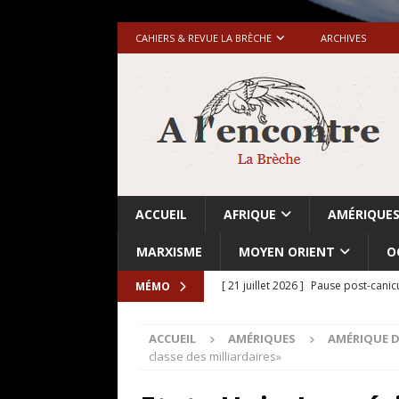
CAHIERS & REVUE LA BRÈCHE
ARCHIVES
ACCUEIL
AFRIQUE
AMÉRIQUE
MARXISME
MOYEN ORIENT
O
[ 21 juillet 2026 ]
Pause post-canic
MÉMO
[ 20 juillet 2026 ]
Grande-Bretagne-
ACCUEIL
AMÉRIQUES
AMÉRIQUE 
[ 18 juillet 2026 ]
Israël-Palestine.
classe des milliardaires»
avant les élections du 27 octobre»