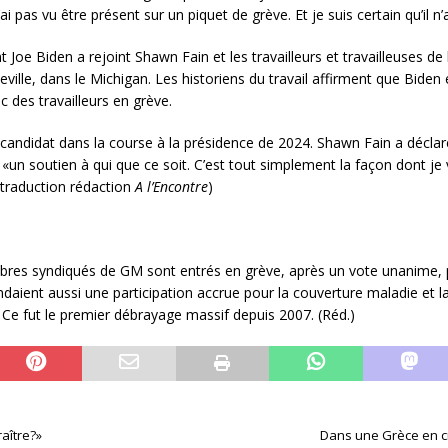
i pas vu être présent sur un piquet de grève. Et je suis certain qu’il n
t Joe Biden a rejoint Shawn Fain et les travailleurs et travailleuses de
leville, dans le Michigan. Les historiens du travail affirment que Biden
c des travailleurs en grève.
candidat dans la course à la présidence de 2024. Shawn Fain a décl
 soutien à qui que ce soit. C’est tout simplement la façon dont je vois
 traduction rédaction
A l’Encontre
)
s syndiqués de GM sont entrés en grève, après un vote unanime, po
andaient aussi une participation accrue pour la couverture maladie et l
Ce fut le premier débrayage massif depuis 2007. (Réd.)
raître?»
Dans une Grèce en cr