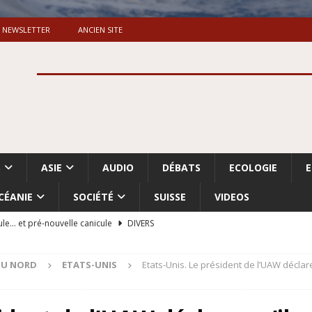
NEWSLETTER
ANCIEN SITE
S
ASIE
AUDIO
DÉBATS
ECOLOGIE
CÉANIE
SOCIÉTÉ
SUISSE
VIDEOS
ule… et pré-nouvelle canicule
DIVERS
Dossier. «Le message de Makerfield» (1)
GRANDE-BRETAGNE
DU NORD
ETATS-UNIS
Etats-Unis. Le président de l’UAW déclare
 «Accentuation du nettoyage ethnique en Cisjordanie et à Gaza
ISRAËL