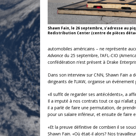
Shawn Fain, le 26 septembre, s’adresse au pi
Redistribution Center (centre de pièces détach
automobiles américains – ne représente aucun 
Advance
du 25 septembre, l’AFL-CIO (America
confédération n’est présent à Drake Enterpri
Dans son interview sur CNN, Shawn Fain a décla
dirigeants de l’UAW, organise un événement 
«Il suffit de regarder ses antécédents», a af
Il a imputé à nos contrats tout ce qui n’allai
il a parlé de faire une permutation, de prend
pour un salaire inférieur, et ensuite de faire
«Et la preuve définitive de combien il se souc
Shawn Fain. «Où était-il alors? Nos travaill