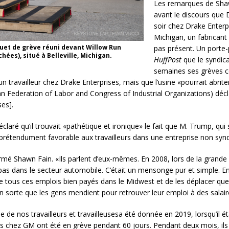
Les remarques de Shaw
avant le discours que
soir chez Drake Enterp
Michigan, un fabricant
quet de grève réuni devant Willow Run
pas présent. Un porte-
ées), situé à Belleville, Michigan.
HuffPost
que le syndic
semaines ses grèves co
travailleur chez Drake Enterprises, mais que l’usine «pourrait abriter
n Federation of Labor and Congress of Industrial Organizations) déc
ses].
ré qu’il trouvait «pathétique et ironique» le fait que M. Trump, qui s
prétendument favorable aux travailleurs dans une entreprise non syn
firmé Shawn Fain. «Ils parlent d’eux-mêmes. En 2008, lors de la grande
t pas dans le secteur automobile. C’était un mensonge pur et simple. En 
re tous ces emplois bien payés dans le Midwest et de les déplacer quel
 en sorte que les gens mendient pour retrouver leur emploi à des salaire
ie de nos travailleurs et travailleusesa été donnée en 2019, lorsqu’il é
eurs chez GM ont été en grève pendant 60 jours. Pendant deux mois, il