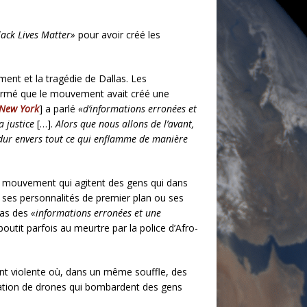
lack Lives Matter»
pour avoir créé les
ent et la tragédie de Dallas. Les
affirmé que le mouvement avait créé une
f New York
] a parlé
«d’informations erronées et
a justice
[…].
Alors que nous allons de l’avant,
 dur envers tout ce qui enflamme de manière
du mouvement qui agitent des gens qui dans
 à ses personnalités de premier plan ou ses
 pas des
«informations erronées et une
boutit parfois au meurtre par la police d’Afro-
ent violente où, dans un même souffle, des
ilisation de drones qui bombardent des gens