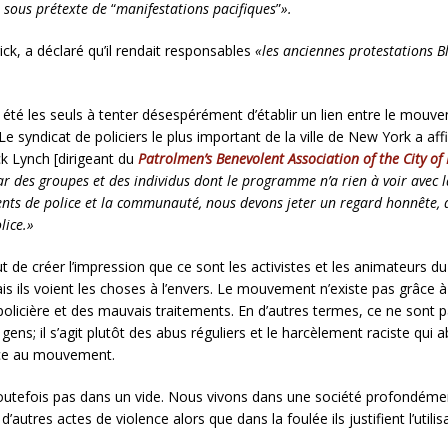
t sous prétexte de
“
manifestations pacifiques
”
».
ck, a déclaré qu’il rendait responsables
«les anciennes protestations B
é les seuls à tenter désespérément d’établir un lien entre le mouvem
Le syndicat de policiers le plus important de la ville de New York a 
ck Lynch [dirigeant du
Patrolmen’s Benevolent Association of the City o
r des groupes et des individus dont le programme n’a rien à voir avec l
gents de police et la communauté, nous devons jeter un regard honnête,
lice.»
 de créer l’impression que ce sont les activistes et les animateurs 
Mais ils voient les choses à l’envers. Le mouvement n’existe pas grâce
é policière et des mauvais traitements. En d’autres termes, ce ne sont
ens; il s’agit plutôt des abus réguliers et le harcèlement raciste qui a
nce au mouvement.
e toutefois pas dans un vide. Nous vivons dans une société profondém
’autres actes de violence alors que dans la foulée ils justifient l’ut