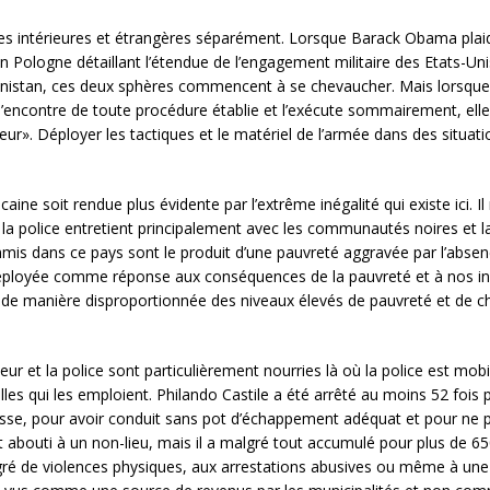
es intérieures et étrangères séparément. Lorsque Barack Obama plaid
n Pologne détaillant l’étendue de l’engagement militaire des Etats-Uni
anistan, ces deux sphères commencent à se chevaucher. Mais lorsque l
’encontre de toute procédure établie et l’exécute sommairement, el
eur». Déployer les tactiques et le matériel de l’armée dans des situati
caine soit rendue plus évidente par l’extrême inégalité qui existe ici. Il
a police entretient principalement avec les communautés noires et lat
is dans ce pays sont le produit d’une pauvreté aggravée par l’absenc
t déployée comme réponse aux conséquences de la pauvreté et à nos infr
nt de manière disproportionnée des niveaux élevés de pauvreté et de c
r et la police sont particulièrement nourries là où la police est mob
illes qui les emploient. Philando Castile a été arrêté au moins 52 fois 
tesse, pour avoir conduit sans pot d’échappement adéquat et pour ne p
t abouti à un non-lieu, mais il a malgré tout accumulé pour plus de 65
ré de violences physiques, aux arrestations abusives ou même à une 