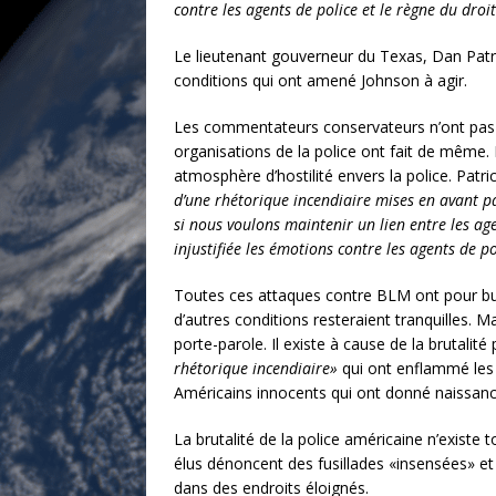
contre les agents de police et le règne du droi
Le lieutenant gouverneur du Texas, Dan Patri
conditions qui ont amené Johnson à agir.
Les commentateurs conservateurs n’ont pas ét
organisations de la police ont fait de même. 
atmosphère d’hostilité envers la police. Patri
d’une rhétorique incendiaire mises en avant pa
si nous voulons maintenir un lien entre les a
injustifiée les émotions contre les agents de po
Toutes ces attaques contre BLM ont pour but
d’autres conditions resteraient tranquilles. 
porte-parole. Il existe à cause de la brutalit
rhétorique incendiaire»
qui ont enflammé les g
Américains innocents qui ont donné naissa
La brutalité de la police américaine n’exist
élus dénoncent des fusillades «insensées» et d
dans des endroits éloignés.