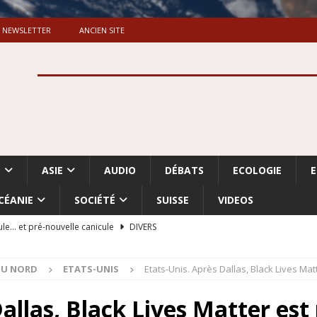
NEWSLETTER
ANCIEN SITE
S
ASIE
AUDIO
DÉBATS
ECOLOGIE
CÉANIE
SOCIÉTÉ
SUISSE
VIDEOS
ule… et pré-nouvelle canicule
DIVERS
Dossier. «Le message de Makerfield» (1)
GRANDE-BRETAGNE
DU NORD
ETATS-UNIS
Etats-Unis. Après Dallas, Black Lives Ma
 «Accentuation du nettoyage ethnique en Cisjordanie et à Gaza
ISRAËL
Dallas, Black Lives Matter est