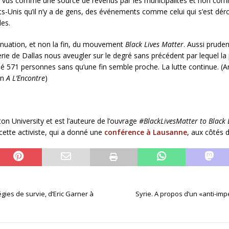
ont vus comme une source de revenus par les municipalités et non co
tats-Unis qu’il n’y a de gens, des événements comme celui qui s’est dé
es.
tinuation, et non la fin, du mouvement
Black Lives Matter
. Aussi prude
erie de Dallas nous aveugler sur le degré sans précédent par lequel la
é 571 personnes sans qu’une fin semble proche. La lutte continue. (Artic
on
A L’Encontre
)
n University et est l’auteure de l’ouvrage
#BlackLivesMatter to Black
 cette activiste, qui a donné une
conférence à Lausanne
, aux côtés 
égies de survie, d’Eric Garner à
Syrie. A propos d’un «anti-impé