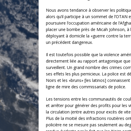
Nous avons tendance à observer les politiqu
alors qu’il participe à un sommet de l’OTAN e
poursuivre l’occupation américaine de l’Afgh
placer une bombe près de Micah Johnson, à l
déployant à domicile la «guerre contre la terr
un précédent dangereux.
Il est toutefois possible que la violence améri
directement liée au rapport antagonique que l
surveillent. Un grand nombre des crimes comm
ses effets les plus pernicieux. La police es
Noirs et les «bruns» [les latinos] connaisse
ligne de mire des commissariats de police.
Les tensions entre les communautés de couleu
et arrêter pour générer des profits pour les v
la circulation (entre autres pour excès de vi
Plus de la moitié des infractions routières on
policière ne se mesure pas seulement au deg