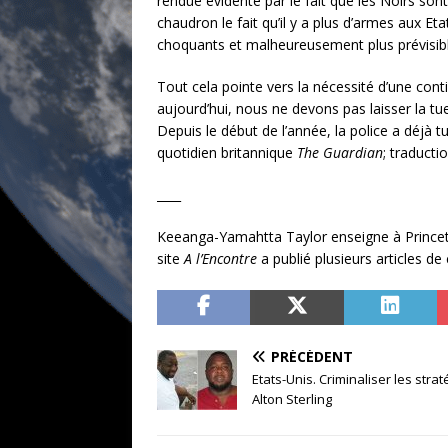
rendue évidente par le fait que les Noirs s
chaudron le fait qu’il y a plus d’armes aux E
choquants et malheureusement plus prévisibl
Tout cela pointe vers la nécessité d’une con
aujourd’hui, nous ne devons pas laisser la tu
Depuis le début de l’année, la police a déjà tu
quotidien britannique
The Guardian
; traducti
____
Keeanga-Yamahtta Taylor enseigne à Princeto
site
A l’Encontre
a publié plusieurs articles de
PRÉCÉDENT
Etats-Unis. Criminaliser les strat
Alton Sterling