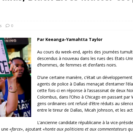
rump sur la “fraude électorale” était une blague de mauvais
NIS
 l’option militaire
ETATS-UNIS
s
0
res comptent: l’urgence de la démilitarisation de la Police militaire
Par Keeanga-Yamahtta Taylor
Au cours du week-end, après des journées tumultu
descendus à nouveau dans les rues des Etats-Unis
d’hommes, de femmes et d’enfants noirs.
D’une certaine manière, c’était un développement
agents de police à Dallas menaçait d’entamer l’
cette fois-ci en réponse à l’assassinat de deux Noi
Colombus, dans l’Ohio à Chicago en passant par 
gens ordinaires ont refusé d’être réduits au silenc
entre le tireur de Dallas, Micah Johnson, et les ac
L’ancienne candidate républicaine à la vice-présid
t une
«farce»
, ajoutant
«honte aux politiciens et aux commentateurs qui