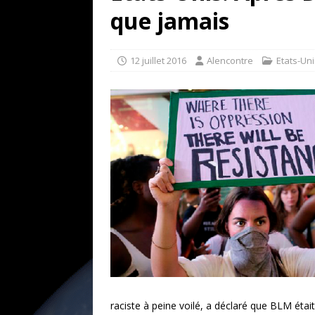
[ 17 juillet 2026 ]
«Le discours de T
que jamais
goût… et une menace»
ETATS-U
[ 17 juillet 2026 ]
Iran. Le retour de
12 juillet 2016
Alencontre
Etats-Uni
[ 14 juin 2020 ]
Brésil. Les vies noi
* LA UNE
raciste à peine voilé, a déclaré que BLM étai