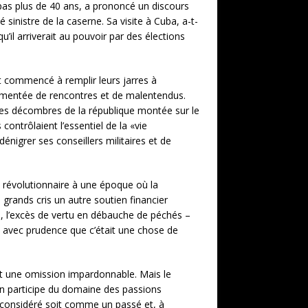
 pas plus de 40 ans, a prononcé un discours
sinistre de la caserne. Sa visite à Cuba, a-t-
qu’il arriverait au pouvoir par des élections
nt commencé à remplir leurs jarres à
vementée de rencontres et de malentendus.
les décombres de la république montée sur le
contrôlaient l’essentiel de la «vie
nigrer ses conseillers militaires et de
 révolutionnaire à une époque où la
grands cris un autre soutien financier
co, l’excès de vertu en débauche de péchés –
nt avec prudence que c’était une chose de
est une omission impardonnable. Mais le
tion participe du domaine des passions
e considéré soit comme un passé et, à