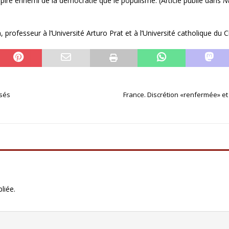
n pire ennemi de la démocratie que le populisme. (Article publié dans
N
 professeur à l’Université Arturo Prat et à l’Université catholique du Ch
rsés
France. Discrétion «renfermée» e
liée.