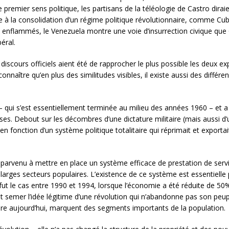
remier sens politique, les partisans de la téléologie de Castro dirai
 à la consolidation d’un régime politique révolutionnaire, comme Cub
 enflammés, le Venezuela montre une voie d’insurrection civique que
éral.
 discours officiels aient été de rapprocher le plus possible les deux e
nnaître qu’en plus des similitudes visibles, il existe aussi des différenc
 – qui s’est essentiellement terminée au milieu des années 1960 – et
ases. Debout sur les décombres d’une dictature militaire (mais aussi d
en fonction d’un système politique totalitaire qui réprimait et exportai
arvenu à mettre en place un système efficace de prestation de serv
e larges secteurs populaires. L’existence de ce système est essentielle
t le cas entre 1990 et 1994, lorsque l’économie a été réduite de 50
emer l’idée légitime d’une révolution qui n’abandonne pas son peuple
re aujourd’hui, marquent des segments importants de la population.