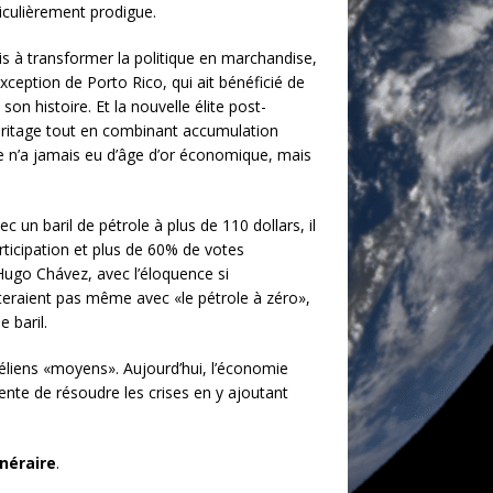
ticulièrement prodigue.
ris à transformer la politique en marchandise,
l’exception de Porto Rico, qui ait bénéficié de
on histoire. Et la nouvelle élite post-
héritage tout en combinant accumulation
le n’a jamais eu d’âge d’or économique, mais
 un baril de pétrole à plus de 110 dollars, il
rticipation et plus de 60% de votes
’Hugo Chávez, avec l’éloquence si
êteraient pas même avec «le pétrole à zéro»,
 baril.
liens «moyens». Aujourd’hui, l’économie
ente de résoudre les crises en y ajoutant
inéraire
.