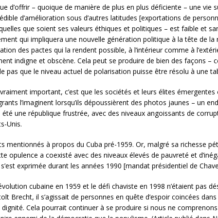
inue d’offrir – quoique de manière de plus en plus déficiente – une v
édible d’amélioration sous d’autres latitudes [exportations de personn
quelles que soient ses valeurs éthiques et politiques – est faible et sa
ent qui impliquera une nouvelle génération politique à la tête de la r
ion des pactes qui la rendent possible, à l’intérieur comme à l’extéri
ent indigne et obscène. Cela peut se produire de bien des façons – ce
 pas que le niveau actuel de polarisation puisse être résolu à une t
 vraiment important, c’est que les sociétés et leurs élites émergentes
rants l’imaginent lorsqu’ils dépoussièrent des photos jaunes – un end
été une république frustrée, avec des niveaux angoissants de corruptio
s-Unis.
its mentionnés à propos du Cuba pré-1959. Or, malgré sa richesse pét
cette opulence a coexisté avec des niveaux élevés de pauvreté et d’iné
ui s’est exprimée durant les années 1990 [mandat présidentiel de Chave
évolution cubaine en 1959 et le défi chaviste en 1998 n’étaient pas d
t Brecht, il s’agissait de personnes en quête d’espoir coincées dans de
la dignité. Cela pourrait continuer à se produire si nous ne compreno