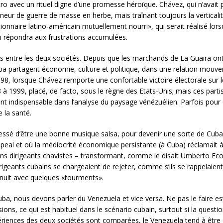
stro avec un rituel digne d’une promesse héroïque. Chávez, qui n’avait
eur de guerre de masse en herbe, mais traînant toujours la verticalité 
lutionnaire latino-américain mutuellement nourri», qui serait réalisé lors
ui répondra aux frustrations accumulées.
ions entre les deux sociétés. Depuis que les marchands de La Guaira o
uba partagent économie, culture et politique, dans une relation mou
98, lorsque Chávez remporte une confortable victoire électorale sur 
à 1999, placé, de facto, sous le règne des Etats-Unis; mais ces partis 
t indispensable dans l’analyse du paysage vénézuélien. Parfois pour dé
 la santé.
cessé d’être une bonne musique salsa, pour devenir une sorte de Cuba
peal et où la médiocrité économique persistante (à Cuba) réclamait à 
rtains dirigeants chavistes – transformant, comme le disait Umberto E
dirigeants cubains se chargeaient de rejeter, comme s’ils se rappelaie
nuit avec quelques «tourments».
Cuba, nous devons parler du Venezuela et vice versa. Ne pas le faire 
lusions, ce qui est habituel dans le scénario cubain, surtout si la ques
xpériences des deux sociétés sont comparées, le Venezuela tend à êtr