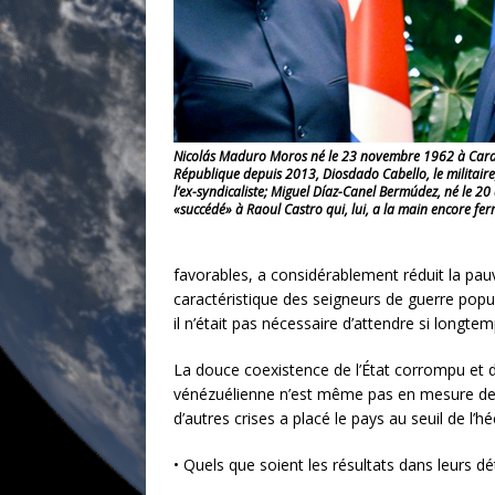
Nicolás Maduro Moros né le 23 novembre 1962 à Carac
République depuis 2013, Diosdado Cabello, le militaire
l’ex-syndicaliste; Miguel Díaz-Canel Bermúdez, né le 20 
«succédé» à Raoul Castro qui, lui, a la main encore fer
favorables, a considérablement réduit la pauv
caractéristique des seigneurs de guerre popu
il n’était pas nécessaire d’attendre si longte
La douce coexistence de l’État corrompu et 
vénézuélienne n’est même pas en mesure de pro
d’autres crises a placé le pays au seuil de l’
• Quels que soient les résultats dans leurs dé