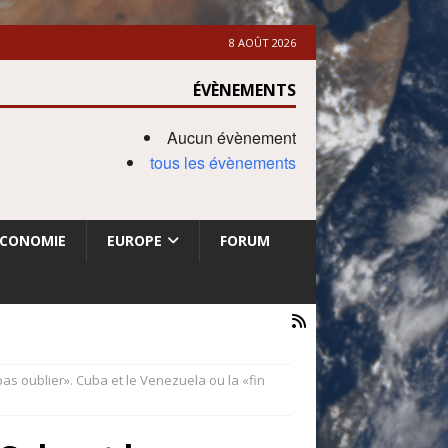
8 AOÛT 2026
ÉVÈNEMENTS
Aucun évènement
tous les évènements
ECONOMIE
EUROPE
FORUM
as oublier». Cuba et le Venezuela ou la «fin