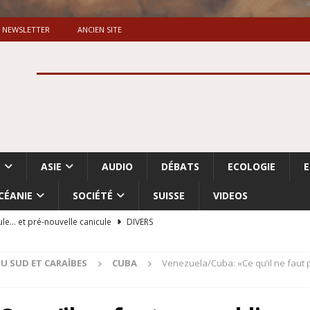
NEWSLETTER
ANCIEN SITE
S
ASIE
AUDIO
DÉBATS
ECOLOGIE
CÉANIE
SOCIÉTÉ
SUISSE
VIDEOS
ule… et pré-nouvelle canicule
DIVERS
Dossier. «Le message de Makerfield» (1)
GRANDE-BRETAGNE
U SUD ET CARAÏBES
CUBA
Venezuela/Cuba: «Ce qu’il ne faut p
 «Accentuation du nettoyage ethnique en Cisjordanie et à Gaza
ISRAËL