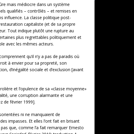
ie sûre mais médiocre dans un système
els qualifiés – contrôlés – et remises en
ns influence. La classe politique post-
estauration capitaliste (et de sa propre
eur. Tout indique plutôt une rupture au
rtaines plus regrettables politiquement et
able avec les mêmes acteurs.
 comprennent qu’il n’y a pas de paradis où
roit à envier pour sa propreté, son
n, d’inégalité sociale et d’exclusion [avant
rolière et l’opulence de sa «classe moyenne»
galité, une corruption alarmante et une
z de février 1999].
ésorientées ni ne manquaient de
s impasses. Et elles l’ont fait en brisant
ns pas que, comme l’a fait remarquer Ernesto