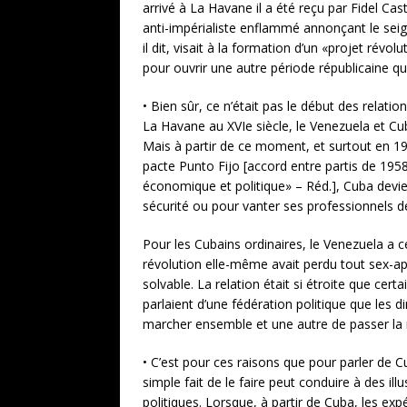
arrivé à La Havane il a été reçu par Fidel Ca
anti-impérialiste enflammé annonçant le seign
il dit, visait à la formation d’un «projet révo
pour ouvrir une autre période républicaine q
• Bien sûr, ce n’était pas le début des relat
La Havane au XVIe siècle, le Venezuela et C
Mais à partir de ce moment, et surtout en 19
pacte Punto Fijo [accord entre partis de 1958 
économique et politique» – Réd.], Cuba devien
sécurité ou pour vanter ses professionnels de
Pour les Cubains ordinaires, le Venezuela a 
révolution elle-même avait perdu tout sex-ap
solvable. La relation était si étroite que ce
parlaient d’une fédération politique que les 
marcher ensemble et une autre de passer la 
• C’est pour ces raisons que pour parler de 
simple fait de le faire peut conduire à des il
politiques. Lorsque, à partir de Cuba, les e