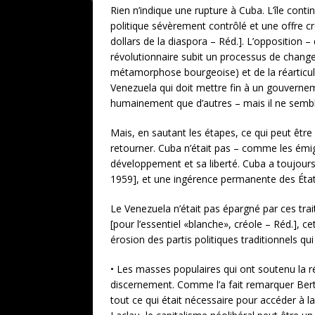
Rien n’indique une rupture à Cuba. L’île cont
politique sévèrement contrôlé et une offre cr
dollars de la diaspora – Réd.]. L’opposition – 
révolutionnaire subit un processus de changem
métamorphose bourgeoise) et de la réarticulat
Venezuela qui doit mettre fin à un gouvernem
humainement que d’autres – mais il ne semble
Mais, en sautant les étapes, ce qui peut être
retourner. Cuba n’était pas – comme les émig
développement et sa liberté. Cuba a toujours 
1959], et une ingérence permanente des État
Le Venezuela n’était pas épargné par ces tra
[pour l’essentiel «blanche», créole – Réd.], 
érosion des partis politiques traditionnels q
• Les masses populaires qui ont soutenu la r
discernement. Comme l’a fait remarquer Bertol
tout ce qui était nécessaire pour accéder à 