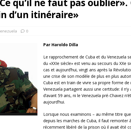
e qu’il ne faut pas oublier». 
rump sur la “fraude électorale” était une blague de mauvais
n d’un itinéraire»
NIS
 l’option militaire
ETATS-UNIS
enezuela
0
res comptent: l’urgence de la démilitarisation de la Police militaire
Par Haroldo Dilla
Le rapprochement de Cuba et du Venezuela sem
du «XXIe siècle» est venu au secours du XXe siè
cas et aujourd’hui, vingt ans après la Révoluti
une crise de son modèle de plus en plus autorit
Cuba est en train de vivre sa propre forme de r
Venezuela partagent aussi une certitude: il n’y
d’avant 59 ans, ni le Venezuela pré-Chavez n’é
aujourd’hui.
Lorsque nous examinons – au même titre que c
depuis les marches de Cuba, il faut remonter
récemment libéré de la prison où il avait été