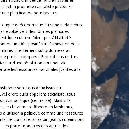
oirs sociaux, ni détruit l’ancien système
e et la propriété capitaliste privée. Et
’une planification pour l’avenir.
politique et économique du Venezuela depuis
ait évolué vers des formes politiques
centrique cubaine [bien que l’AN ait été
 eu un effet positif sur l’élimination de la
ystémique, directement subordonnées au
ue par les comptes d’Etat cubains et, très
aveur d’une révolution continentale
 érodé les ressources nationales [ventes à la
astrisme sont tous deux issus du
l ordre qu’ils appellent socialiste, tous
voir politique (centralisé). Mais si le
us, le chavisme s’effondre en lambeaux,
s à utiliser la politique comme une ressource
ait le contraire. Si les dirigeants cubains ont
ans les porte-monnaies des autres, les