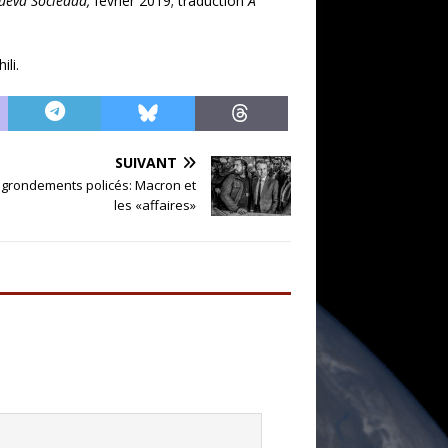
ueva Sociedad,
février 2019; traduction
A
ili.
SUIVANT
t grondements policés: Macron et
les «affaires»