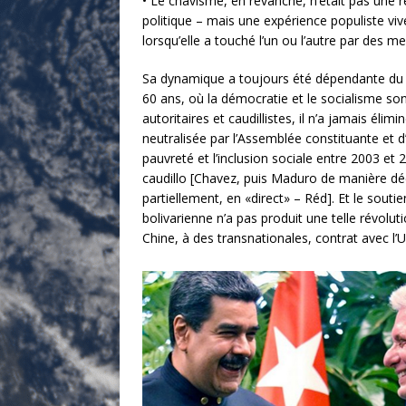
• Le chavisme, en revanche, n’était pas une ré
politique – mais une expérience populiste vive
lorsqu’elle a touché l’un ou l’autre par des me
Sa dynamique a toujours été dépendante du p
60 ans, où la démocratie et le socialisme so
autoritaires et caudillistes, il n’a jamais éli
neutralisée par l’Assemblée constituante et d’
pauvreté et l’inclusion sociale entre 2003 e
caudillo [Chavez, puis Maduro de manière déc
partiellement, en «direct» – Réd]. Et le so
bolivarienne n’a pas produit une telle révolu
Chine, à des transnationales, contrat avec l’U