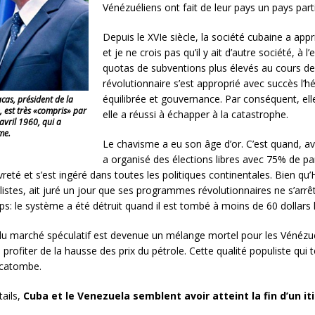
Vénézuéliens ont fait de leur pays un pays par
Depuis le XVIe siècle, la société cubaine a app
et je ne crois pas qu’il y ait d’autre société, à 
quotas de subventions plus élevés au cours de s
révolutionnaire s’est approprié avec succès l’
équilibrée et gouvernance. Par conséquent, el
as, président de la
, est très «compris» par
elle a réussi à échapper à la catastrophe.
avril 1960, qui a
me.
Le chavisme a eu son âge d’or. C’est quand, avec
a organisé des élections libres avec 75% de pa
reté et s’est ingéré dans toutes les politiques continentales. Bien qu
listes, ait juré un jour que ses programmes révolutionnaires ne s’arr
mps: le système a été détruit quand il est tombé à moins de 60 dollars le
du marché spéculatif est devenue un mélange mortel pour les Vénézué
fiter de la hausse des prix du pétrole. Cette qualité populiste qui t
hécatombe.
tails,
Cuba et le Venezuela semblent avoir atteint la fin d’un it