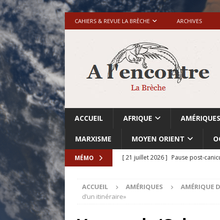
CAHIERS & REVUE LA BRÈCHE
ARCHIVES
ACCUEIL
AFRIQUE
AMÉRIQUE
MARXISME
MOYEN ORIENT
O
[ 21 juillet 2026 ]
Pause post-canic
MÉMO
[ 20 juillet 2026 ]
Grande-Bretagne-
ACCUEIL
AMÉRIQUES
AMÉRIQUE D
[ 18 juillet 2026 ]
Israël-Palestine.
d’un itinéraire»
avant les élections du 27 octobre»