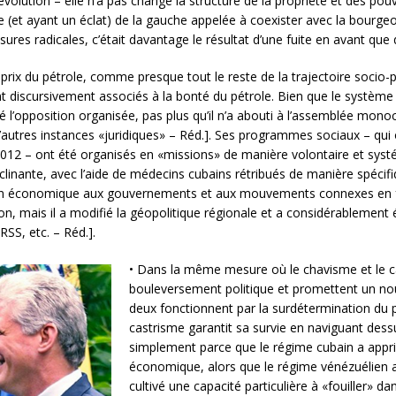
volution – elle n’a pas changé la structure de la propriété et des pouv
 (et ayant un éclat) de la gauche appelée à coexister avec la bourgeoisi
sures radicales, c’était davantage le résultat d’une fuite en avant que d
rix du pétrole, comme presque tout le reste de la trajectoire socio-
nt discursivement associés à la bonté du pétrole. Bien que le système 
miné l’opposition organisée, pas plus qu’il n’a abouti à l’assemblée mono
autres instances «juridiques» – Réd.]. Ses programmes sociaux – qui ont
t 2012 – ont été organisés en «missions» de manière volontaire et s
linante, avec l’aide de médecins cubains rétribués de manière spécifiq
utien économique aux gouvernements et aux mouvements connexes en f
tion, mais il a modifié la géopolitique régionale et a considérablement
RSS, etc. – Réd.].
• Dans la même mesure où le chavisme et le c
bouleversement politique et promettent un nouve
deux fonctionnent par la surdétermination du pou
castrisme garantit sa survie en naviguant dess
simplement parce que le régime cubain a appri
économique, alors que le régime vénézuélien a f
cultivé une capacité particulière à «fouiller» d