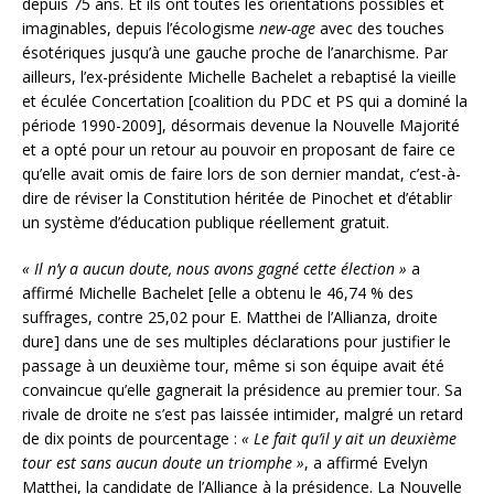
depuis 75 ans. Et ils ont toutes les orientations possibles et
imaginables, depuis l’écologisme
new-age
avec des touches
ésotériques jusqu’à une gauche proche de l’anarchisme. Par
ailleurs, l’ex-présidente Michelle Bachelet a rebaptisé la vieille
et éculée Concertation [coalition du PDC et PS qui a dominé la
période 1990-2009], désormais devenue la Nouvelle Majorité
et a opté pour un retour au pouvoir en proposant de faire ce
qu’elle avait omis de faire lors de son dernier mandat, c’est-à-
dire de réviser la Constitution héritée de Pinochet et d’établir
un système d’éducation publique réellement gratuit.
« Il n’y a aucun doute, nous avons gagné cette élection »
a
affirmé Michelle Bachelet [elle a obtenu le 46,74 % des
suffrages, contre 25,02 pour E. Matthei de l’Allianza, droite
dure] dans une de ses multiples déclarations pour justifier le
passage à un deuxième tour, même si son équipe avait été
convaincue qu’elle gagnerait la présidence au premier tour. Sa
rivale de droite ne s’est pas laissée intimider, malgré un retard
de dix points de pourcentage :
« Le fait qu’il y ait un deuxième
tour est sans aucun doute un triomphe »
, a affirmé Evelyn
Matthei, la candidate de l’Alliance à la présidence. La Nouvelle