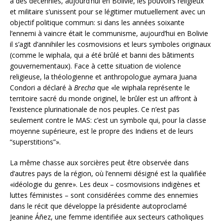
a des décennies, aujourd’hui en Bolivie, les pouvoirs religieux
et militaire s’unissent pour se légitimer mutuellement avec un
objectif politique commun: si dans les années soixante
l’ennemi à vaincre était le communisme, aujourd’hui en Bolivie
il s’agit d’annihiler les cosmovisions et leurs symboles originaux
(comme le wiphala, qui a été brûlé et banni des bâtiments
gouvernementaux). Face à cette situation de violence
religieuse, la théologienne et anthropologue aymara Juana
Condori a déclaré à
Brecha
que «le wiphala représente le
territoire sacré du monde originel, le brûler est un affront à
l’existence plurinationale de nos peuples. Ce n’est pas
seulement contre le MAS: c’est un symbole qui, pour la classe
moyenne supérieure, est le propre des Indiens et de leurs
“superstitions”».
La même chasse aux sorcières peut être observée dans
d’autres pays de la région, où l’ennemi désigné est la qualifiée
«idéologie du genre». Les deux – cosmovisions indigènes et
luttes féministes – sont considérées comme des ennemies
dans le récit que développe la présidente autoproclamé
Jeanine Áñez, une femme identifiée aux secteurs catholiques