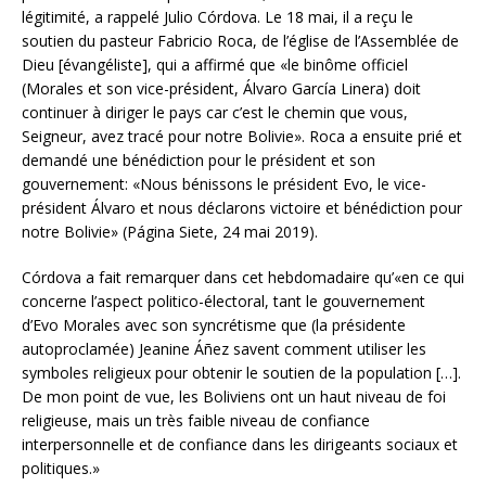
légitimité, a rappelé Julio Córdova. Le 18 mai, il a reçu le
soutien du pasteur Fabricio Roca, de l’église de l’Assemblée de
Dieu [évangéliste], qui a affirmé que «le binôme officiel
(Morales et son vice-président, Álvaro García Linera) doit
continuer à diriger le pays car c’est le chemin que vous,
Seigneur, avez tracé pour notre Bolivie». Roca a ensuite prié et
demandé une bénédiction pour le président et son
gouvernement: «Nous bénissons le président Evo, le vice-
président Álvaro et nous déclarons victoire et bénédiction pour
notre Bolivie» (Página Siete, 24 mai 2019).
Córdova a fait remarquer dans cet hebdomadaire qu’«en ce qui
concerne l’aspect politico-électoral, tant le gouvernement
d’Evo Morales avec son syncrétisme que (la présidente
autoproclamée) Jeanine Áñez savent comment utiliser les
symboles religieux pour obtenir le soutien de la population […].
De mon point de vue, les Boliviens ont un haut niveau de foi
religieuse, mais un très faible niveau de confiance
interpersonnelle et de confiance dans les dirigeants sociaux et
politiques.»