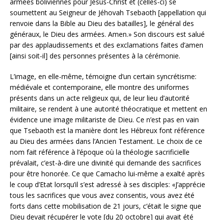
armées boliviennes pour Jésus-Christ et (celles-ci) se
soumettent au Seigneur de Jéhovah Tsebaoth [appellation qui
renvoie dans la Bible au Dieu des batailles], le général des
généraux, le Dieu des armées. Amen.» Son discours est salué
par des applaudissements et des exclamations faites d’amen
[ainsi soit-il] des personnes présentes à la cérémonie.
L’image, en elle-même, témoigne d’un certain syncrétisme:
médiévale et contemporaine, elle montre des uniformes
présents dans un acte religieux qui, de leur lieu d’autorité
militaire, se rendent à une autorité théocratique et mettent en
évidence une image militariste de Dieu. Ce n’est pas en vain
que Tsebaoth est la manière dont les Hébreux font référence
au Dieu des armées dans l’Ancien Testament. Le choix de ce
nom fait référence à l’époque où la théologie sacrificielle
prévalait, c’est-à-dire une divinité qui demande des sacrifices
pour être honorée. Ce que Camacho lui-même a exalté après
le coup d’Etat lorsqu’il s’est adressé à ses disciples: «J’apprécie
tous les sacrifices que vous avez consentis, vous avez été
forts dans cette mobilisation de 21 jours, c’était le signe que
Dieu devait récupérer le vote [du 20 octobre] qui avait été