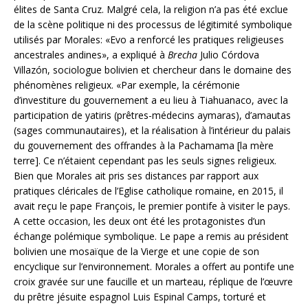
élites de Santa Cruz. Malgré cela, la religion n’a pas été exclue
de la scène politique ni des processus de légitimité symbolique
utilisés par Morales: «Evo a renforcé les pratiques religieuses
ancestrales andines», a expliqué à
Brecha
Julio Córdova
Villazón, sociologue bolivien et chercheur dans le domaine des
phénomènes religieux. «Par exemple, la cérémonie
d’investiture du gouvernement a eu lieu à Tiahuanaco, avec la
participation de yatiris (prêtres-médecins aymaras), d’amautas
(sages communautaires), et la réalisation à l’intérieur du palais
du gouvernement des offrandes à la Pachamama [la mère
terre]. Ce n’étaient cependant pas les seuls signes religieux.
Bien que Morales ait pris ses distances par rapport aux
pratiques cléricales de l’Eglise catholique romaine, en 2015, il
avait reçu le pape François, le premier pontife à visiter le pays.
A cette occasion, les deux ont été les protagonistes d’un
échange polémique symbolique. Le pape a remis au président
bolivien une mosaïque de la Vierge et une copie de son
encyclique sur l’environnement. Morales a offert au pontife une
croix gravée sur une faucille et un marteau, réplique de l’œuvre
du prêtre jésuite espagnol Luis Espinal Camps, torturé et