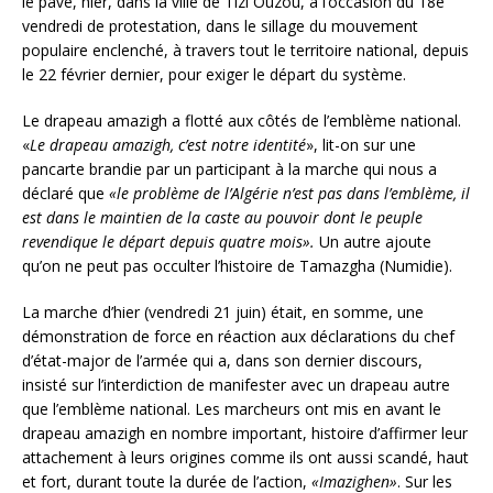
le pavé, hier, dans la ville de Tizi Ouzou, à l’occasion du 18e
vendredi de protestation, dans le sillage du mouvement
populaire enclenché, à travers tout le territoire national, depuis
le 22 février dernier, pour exiger le départ du système.
Le drapeau amazigh a flotté aux côtés de l’emblème national.
«
Le drapeau amazigh, c’est notre identité
», lit-on sur une
pancarte brandie par un participant à la marche qui nous a
déclaré que
«le problème de l’Algérie n’est pas dans l’emblème, il
est dans le maintien de la caste au pouvoir dont le peuple
revendique le départ depuis quatre mois».
Un autre ajoute
qu’on ne peut pas occulter l’histoire de Tamazgha (Numidie).
La marche d’hier (vendredi 21 juin) était, en somme, une
démonstration de force en réaction aux déclarations du chef
d’état-major de l’armée qui a, dans son dernier discours,
insisté sur l’interdiction de manifester avec un drapeau autre
que l’emblème national. Les marcheurs ont mis en avant le
drapeau amazigh en nombre important, histoire d’affirmer leur
attachement à leurs origines comme ils ont aussi scandé, haut
et fort, durant toute la durée de l’action,
«Imazighen»
. Sur les