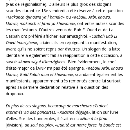
(Pas de régionalisme). D’ailleurs le plus gros des slogans
scandés durant ce 18e vendredi a été réservé à cette question.
«Makanch djihawia ya l bandia»
ou
«Kebaili, Arbi, khawa,
khawa, makanch el fitna ya khawana»,
ont entre autres scandés
les manifestants. D’autres venus de Bab El Oued et de La
Casbah ont préféré afficher leur amazighité.
«Casbah Bab El
Oued Imazighen»
, criaient-ils en rejoignant la manifestation,
avant qu’ils ne soient repris par d’autres. Un slogan de la lutte
identitaire a également fait sa réapparition à cette occasion, à
savoir
«Anwa wigui d’Imazighen».
Bien évidemment, le chef
d’état-major de l’ANP n’a pas été épargné.
«Kebaili Arbi, khawa
khawa, Gaïd Salah maa el khawana»,
scandaient également les
manifestants, apparemment très remontés contre lui surtout
après sa dernière déclaration relative à la question des
drapeaux.
En plus de ces slogans, beaucoup de marcheurs s’étaient
exprimés via des pancartes. «Racisme dégage»,
lit-on sur l’une
d’elles. Sur des banderoles, il était écrit:
«Non à la fitna
[division],
un seul peuple», «L’unité est notre force, la bande est