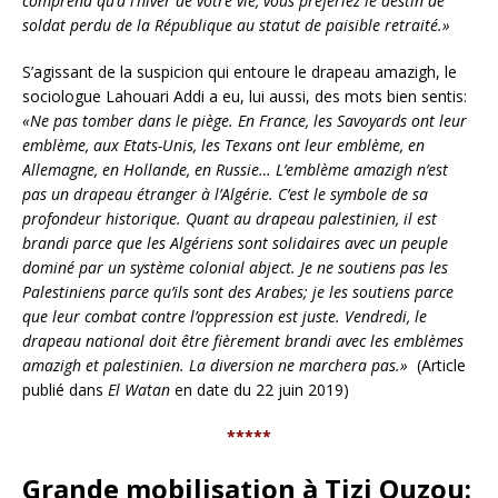
comprend qu’à l’hiver de votre vie, vous préfériez le destin de
soldat perdu de la République au statut de paisible retraité.»
S’agissant de la suspicion qui entoure le drapeau amazigh, le
sociologue Lahouari Addi a eu, lui aussi, des mots bien sentis:
«Ne pas tomber dans le piège. En France, les Savoyards ont leur
emblème, aux Etats-Unis, les Texans ont leur emblème, en
Allemagne, en Hollande, en Russie… L’emblème amazigh n’est
pas un drapeau étranger à l’Algérie. C’est le symbole de sa
profondeur historique. Quant au drapeau palestinien, il est
brandi parce que les Algériens sont solidaires avec un peuple
dominé par un système colonial abject. Je ne soutiens pas les
Palestiniens parce qu’ils sont des Arabes; je les soutiens parce
que leur combat contre l’oppression est juste. Vendredi, le
drapeau national doit être fièrement brandi avec les emblèmes
amazigh et palestinien. La diversion ne marchera pas.»
(Article
publié dans
El Watan
en date du 22 juin 2019)
*****
Grande mobilisation à Tizi Ouzou: