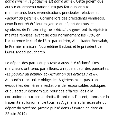
notre ennemi, le pacifisme est notre arme»
. Cette polémique
autour du drapeau national n’a pas fait oublier aux
manifestants leurs revendications principales relatives au
«départ du système»
. Comme lors des précédents vendredis,
ceux-là ont réitéré leur exigence du départ de tous les
symboles de l’ancien régime.
«Yetnahaw gaa»,
ont-ils répété à
maintes reprises, avant de citer nommément les
«3B»,
en
l’occurrence le chef de l’Etat par intérim, Abdelkader Bensalah,
le Premier ministre, Noureddine Bedoui, et le président de
l’APN, Moad Bouchareb.
Le départ des partis du pouvoir a aussi été réclamé. Des
marcheurs ont tenu, par ailleurs, à rappeler, sur des pancartes:
«Le pouvoir au peuple»
et
«Activation des articles 7 et 8».
Aujourd’hui, actualité oblige, les Algériens n’ont pas trop
évoqué les dernières arrestations de responsables politiques
et du secteur économique pour des affaires liées à la
corruption et aux passe-droits. Ils ont mis l’accent, donc, sur la
fraternité et l’union entre tous les Algériens et la nécessité du
départ du système. (Article publié dans
El Watan
en date du
22 juin 2019)