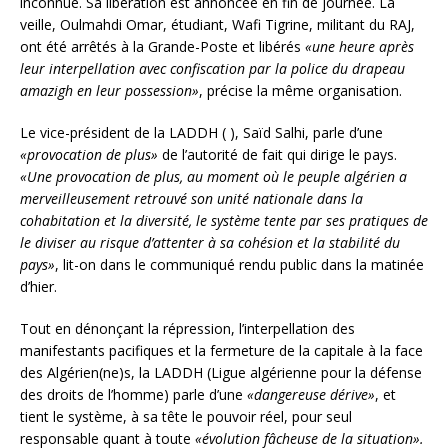
inconnue. Sa libération est annoncée en fin de journée. La
veille, Oulmahdi Omar, étudiant, Wafi Tigrine, militant du RAJ,
ont été arrêtés à la Grande-Poste et libérés
«une heure après
leur interpellation avec confiscation par la police du drapeau
amazigh en leur possession»
, précise la même organisation.
Le vice-président de la LADDH ( ), Saïd Salhi, parle d’une
«provocation de plus»
de l’autorité de fait qui dirige le pays.
«Une provocation de plus, au moment où le peuple algérien a
merveilleusement retrouvé son unité nationale dans la
cohabitation et la diversité, le système tente par ses pratiques de
le diviser au risque d’attenter à sa cohésion et la stabilité du
pays»
, lit-on dans le communiqué rendu public dans la matinée
d’hier.
Tout en dénonçant la répression, l’interpellation des
manifestants pacifiques et la fermeture de la capitale à la face
des Algérien(ne)s, la LADDH (Ligue algérienne pour la défense
des droits de l’homme) parle d’une
«dangereuse dérive»
, et
tient le système, à sa tête le pouvoir réel, pour seul
responsable quant à toute
«évolution fâcheuse de la situation».