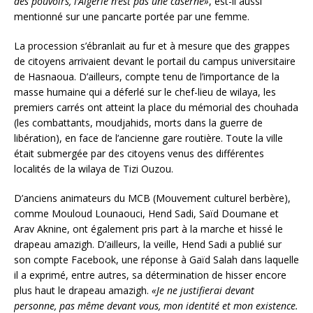
des pouvoirs, l’Algérie n’est pas une caserne»
, est-il aussi
mentionné sur une pancarte portée par une femme.
La procession s’ébranlait au fur et à mesure que des grappes
de citoyens arrivaient devant le portail du campus universitaire
de Hasnaoua. D’ailleurs, compte tenu de l’importance de la
masse humaine qui a déferlé sur le chef-lieu de wilaya, les
premiers carrés ont atteint la place du mémorial des chouhada
(les combattants, moudjahids, morts dans la guerre de
libération), en face de l’ancienne gare routière. Toute la ville
était submergée par des citoyens venus des différentes
localités de la wilaya de Tizi Ouzou.
D’anciens animateurs du MCB (Mouvement culturel berbère),
comme Mouloud Lounaouci, Hend Sadi, Saïd Doumane et
Arav Aknine, ont également pris part à la marche et hissé le
drapeau amazigh. D’ailleurs, la veille, Hend Sadi a publié sur
son compte Facebook, une réponse à Gaïd Salah dans laquelle
il a exprimé, entre autres, sa détermination de hisser encore
plus haut le drapeau amazigh.
«Je ne justifierai devant
personne, pas même devant vous, mon identité et mon existence.