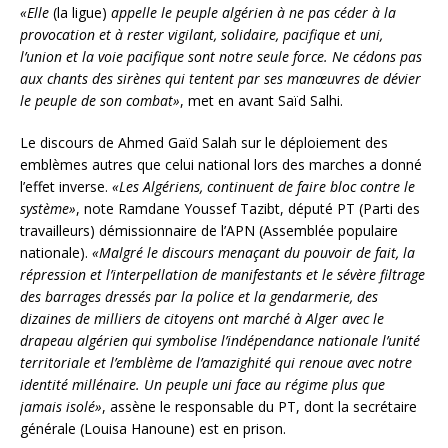
«Elle
(la ligue)
appelle
le peuple algérien à ne pas céder à la
provocation et à rester vigilant, solidaire, pacifique et uni,
l’union et la voie pacifique sont notre seule force. Ne cédons pas
aux chants des sirènes qui tentent par ses manœuvres de dévier
le peuple de son combat»
, met en avant Saïd Salhi.
Le discours de Ahmed Gaïd Salah sur le déploiement des
emblèmes autres que celui national lors des marches a donné
l’effet inverse.
«Les Algériens, continuent de faire bloc contre le
système»
, note Ramdane Youssef Tazibt, député PT (Parti des
travailleurs) démissionnaire de l’APN (Assemblée populaire
nationale).
«Malgré le discours menaçant du pouvoir de fait, la
répression et l’interpellation de manifestants et le sévère filtrage
des barrages dressés par la police et la gendarmerie, des
dizaines de milliers de citoyens ont marché à Alger avec le
drapeau algérien qui symbolise l’indépendance nationale l’unité
territoriale et l’emblème de l’amazighité qui renoue avec notre
identité millénaire. Un peuple uni face au régime plus que
jamais isolé»
, assène le responsable du PT, dont la secrétaire
générale (Louisa Hanoune) est en prison.