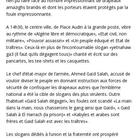
rien pu faire face au nombre impressionnant de drapeaux
amazighs brandis et dont les porteurs étaient protégés par la
foule impressionnante.
A 14h30, le centre-ville, de Place Audin à la grande poste, vibre
au rythme de «Algérie libre et démocratique», «Etat civil, non
militaire», «Pouvoir assassin» et «Un peuple éduqué et Etat de
traîtres». Ceux-là en plus de l’incontournable slogan «yetnahaw
ga3 (Il faut qu’ils dégagent tous)» chanté et écrit sur des
pancartes, les tee-shirts et les casquettes.
Le chef d’état-major de l’armée, Ahmed Gaïd Salah, accusé de
vouloir diviser le peuple en donnant instruction aux forces de
sécurité de confisquer les drapeaux autres que l’emblème
national a été la cible de slogans des plus virulents. Outre
l’habituel «Gaïd Salah dégage!», les foules ont scandé «La main
dans la main, nous chasserons le gang ainsi que Gaïd», « Gaid
Salah à El Harrach (la prison)» et «Kabyles et arabes sont
frères et Gaid Salah est avec les traîtres».
Les slogans dédiés à l’union et la fraternité ont prospéré