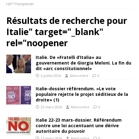
rel="noopener
Résultats de recherche pour
Italie" target="_blank"
rel="noopener
Italie. De «Fratelli d’Italia» au
gouvernement de Giorgia Meloni. La fin du
dit «arc constitutionnel»
6 juillet 2026
Alencontre
0
Italie-dossier référendum. «Le vote
populaire rejette le projet séditieux de la
droite» (1)
25 mars 2026
Alencontre
0
Italie 22-23 mars-dossier. Référendum
contre une loi accentuant une dérive
autoritaire du pouvoir
17 mars 2026
Alencontre
0