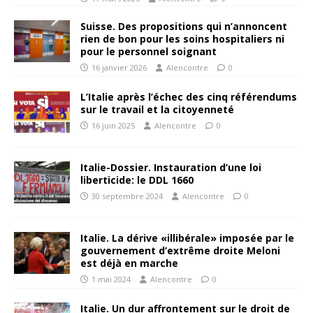
Suisse. Des propositions qui n’annoncent
rien de bon pour les soins hospitaliers ni
pour le personnel soignant
16 janvier 2026
Alencontre
0
L’Italie après l’échec des cinq référendums
sur le travail et la citoyenneté
16 juin 2025
Alencontre
0
Italie-Dossier. Instauration d’une loi
liberticide: le DDL 1660
30 septembre 2024
Alencontre
0
Italie. La dérive «illibérale» imposée par le
gouvernement d’extrême droite Meloni
est déjà en marche
1 mai 2024
Alencontre
0
Italie. Un dur affrontement sur le droit de