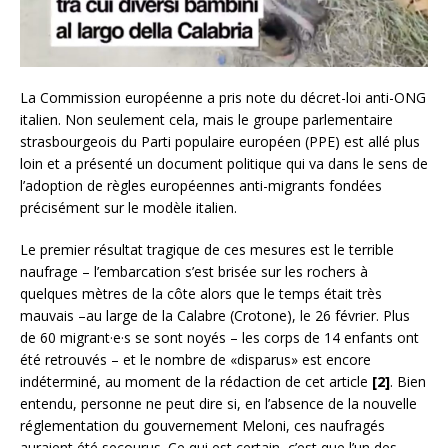
La Commission européenne a pris note du décret-loi anti-ONG
italien. Non seulement cela, mais le groupe parlementaire
strasbourgeois du Parti populaire européen (PPE) est allé plus
loin et a présenté un document politique qui va dans le sens de
l’adoption de règles européennes anti-migrants fondées
précisément sur le modèle italien.
Le premier résultat tragique de ces mesures est le terrible
naufrage – l’embarcation s’est brisée sur les rochers à
quelques mètres de la côte alors que le temps était très
mauvais –au large de la Calabre (Crotone), le 26 février. Plus
de 60 migrant·e·s se sont noyés – les corps de 14 enfants ont
été retrouvés – et le nombre de «disparus» est encore
indéterminé, au moment de la rédaction de cet article
[2]
. Bien
entendu, personne ne peut dire si, en l’absence de la nouvelle
réglementation du gouvernement Meloni, ces naufragés
auraient été secourus. Ce qui est certain, c’est que l’un des