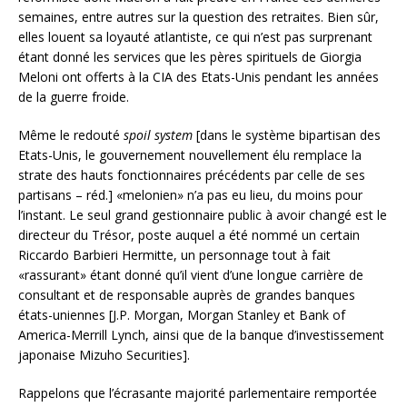
semaines, entre autres sur la question des retraites. Bien sûr,
elles louent sa loyauté atlantiste, ce qui n’est pas surprenant
étant donné les services que les pères spirituels de Giorgia
Meloni ont offerts à la CIA des Etats-Unis pendant les années
de la guerre froide.
Même le redouté
spoil system
[dans le système bipartisan des
Etats-Unis, le gouvernement nouvellement élu remplace la
strate des hauts fonctionnaires précédents par celle de ses
partisans – réd.] «melonien» n’a pas eu lieu, du moins pour
l’instant. Le seul grand gestionnaire public à avoir changé est le
directeur du Trésor, poste auquel a été nommé un certain
Riccardo Barbieri Hermitte, un personnage tout à fait
«rassurant» étant donné qu’il vient d’une longue carrière de
consultant et de responsable auprès de grandes banques
états-uniennes [J.P. Morgan, Morgan Stanley et Bank of
America-Merrill Lynch, ainsi que de la banque d’investissement
japonaise Mizuho Securities].
Rappelons que l’écrasante majorité parlementaire remportée