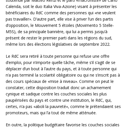
soutenue par Matteo Renzi et le parti «macroniste» de Carlo
Calenda, soit le duo Italia Viva-Azione) visant à présenter les
bénéficiaires du RdC comme des personnes qui «ne veulent
pas travailler». D’autre part, elle vise à priver l’un des partis
d’opposition, le Mouvement 5 étoiles (Movimento 5 Stelle-
M5S), de sa principale bannière, qui lui a permis jusqu’à
présent de rester le premier parti dans les régions du sud,
même lors des élections législatives de septembre 2022.
Le RdC sera retiré à toute personne qui refuse une offre
d’emploi, pour n’importe quelle tâche, même s’il s’agit de se
déplacer d’un bout à l’autre du pays, et à toute personne qui
n’a pas terminé la scolarité obligatoire ou qui ne s’inscrit pas à
des cours spéciaux de «mise à niveau». Comme on peut le
constater, cette disposition traduit donc un acharnement
cynique et sadique contre les couches sociales les plus
paupérisées du pays et contre une institution, le RdC, qui,
certes, n’a pas «aboli la pauvreté», comme le prétendaient ses
promoteurs, mais qui l’a tout de même atténuée.
En outre, la politique budgétaire favorise les couches sociales