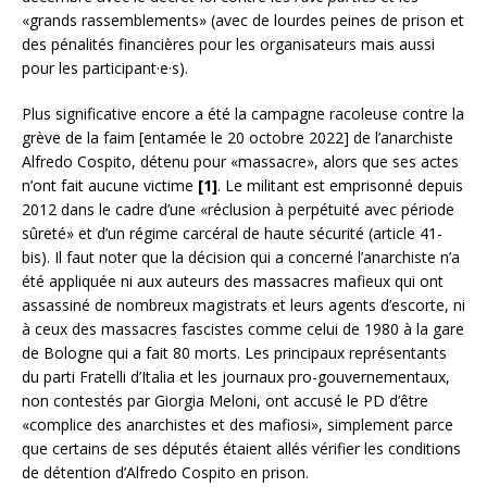
«grands rassemblements» (avec de lourdes peines de prison et
des pénalités financières pour les organisateurs mais aussi
pour les participant·e·s).
Plus significative encore a été la campagne racoleuse contre la
grève de la faim [entamée le 20 octobre 2022] de l’anarchiste
Alfredo Cospito, détenu pour «massacre», alors que ses actes
n’ont fait aucune victime
[1]
. Le militant est emprisonné depuis
2012 dans le cadre d’une «réclusion à perpétuité avec période
sûreté» et d’un régime carcéral de haute sécurité (article 41-
bis). Il faut noter que la décision qui a concerné l’anarchiste n’a
été appliquée ni aux auteurs des massacres mafieux qui ont
assassiné de nombreux magistrats et leurs agents d’escorte, ni
à ceux des massacres fascistes comme celui de 1980 à la gare
de Bologne qui a fait 80 morts. Les principaux représentants
du parti Fratelli d’Italia et les journaux pro-gouvernementaux,
non contestés par Giorgia Meloni, ont accusé le PD d’être
«complice des anarchistes et des mafiosi», simplement parce
que certains de ses députés étaient allés vérifier les conditions
de détention d’Alfredo Cospito en prison.