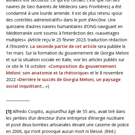
navires (le Geo Barents de Médecins sans Frontières) a été
condamné à une lourde amende. Il est de plus retenu «pour
des contrôles administratifs» dans le port d’Ancône. Une
quinzaine d’autres navires humanitaires d’ONG naviguant en
Méditerranée sont soumis à l’interdiction des «sauvetages
multiples». (Article reçu le 25 février 2023; traduction rédaction
A l’Encontre
.
La seconde partie de cet article
sera publiée le
1er mars. Sur la formation du gouvernement de Giorgia Meloni
et sur la situation sociale en Italie, voir les articles publiés sur
ce site le 16 octobre «
Composition du gouvernement
Meloni: son anatomie et la rhétorique
» et le 8 novembre
2022 «
Derrière le succès de Giorgia Meloni, un paysage
social inquiétant…
»)
_____________
[1]
Alfredo Cospito, aujourd’hui âgé de 55 ans, avait tiré dans
les jambes d’un directeur d’une entreprise d’énergie nucléaire
et posé deux bombes artisanales devant une caserne de police
en 2006, qui n’ont provoqué aucun mort ni blessé. (Réd.)