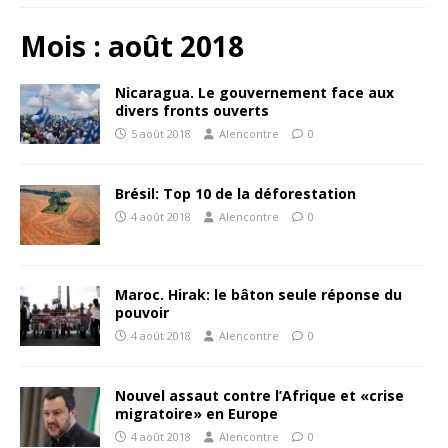
Mois :
août 2018
Nicaragua. Le gouvernement face aux
divers fronts ouverts
5 août 2018
Alencontre
0
Brésil: Top 10 de la déforestation
4 août 2018
Alencontre
0
Maroc. Hirak: le bâton seule réponse du
pouvoir
4 août 2018
Alencontre
0
Nouvel assaut contre l’Afrique et «crise
migratoire» en Europe
4 août 2018
Alencontre
0