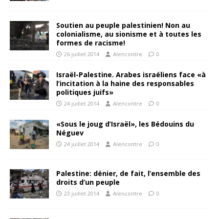
Soutien au peuple palestinien! Non au
colonialisme, au sionisme et à toutes les
formes de racisme!
26 juillet 2014
Alencontre
0
Israël-Palestine. Arabes israéliens face «à
l’incitation à la haine des responsables
politiques juifs»
24 juillet 2014
Alencontre
0
«Sous le joug d’Israël», les Bédouins du
Néguev
24 juillet 2014
Alencontre
0
Palestine: dénier, de fait, l’ensemble des
droits d’un peuple
23 juillet 2014
Alencontre
0