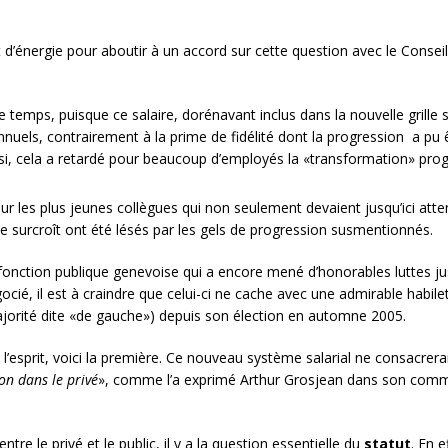
 d’énergie pour aboutir à un accord sur cette question avec le Conseil 
le temps, puisque ce salaire, dorénavant inclus dans la nouvelle grille s
nuels, contrairement à la prime de fidélité dont la progression a pu ê
si, cela a retardé pour beaucoup d’employés la «transformation» prog
r les plus jeunes collègues qui non seulement devaient jusqu’ici at
de surcroît ont été lésés par les gels de progression susmentionnés.
a fonction publique genevoise qui a encore mené d’honorables luttes j
gocié, il est à craindre que celui-ci ne cache avec une admirable habil
ajorité dite «de gauche») depuis son élection en automne 2005.
’esprit, voici la première. Ce nouveau système salarial ne consacrerait
on dans le privé
», comme l’a exprimé Arthur Grosjean dans son commen
e le privé et le public, il y a la question essentielle du
statut
. En 