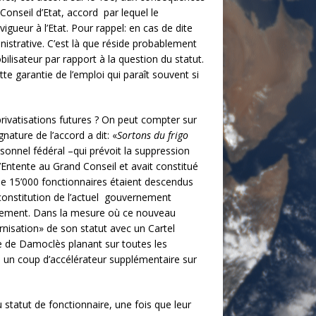
Conseil d’Etat, accord par lequel le
gueur à l’Etat. Pour rappel: en cas de dite
istrative. C’est là que réside probablement
bilisateur par rapport à la question du statut.
e garantie de l’emploi qui paraît souvent si
privatisations futures ? On peut compter sur
gnature de l’accord a dit: «
Sortons du frigo
rsonnel fédéral –qui prévoit la suppression
l’Entente au Grand Conseil et avait constitué
de 15’000 fonctionnaires étaient descendus
 constitution de l’actuel gouvernement
rnement. Dans la mesure où ce nouveau
nisation» de son statut avec un Cartel
pée de Damoclès planant sur toutes les
e un coup d’accélérateur supplémentaire sur
u statut de fonctionnaire, une fois que leur