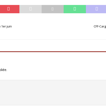
 1er juin
CFF-Carg
liée.