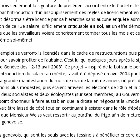
ois seulement la signature du précédent accord entre le Cartel et le 
r l’introduction d’un assouplissement des règles de licenciement en vi
t désormais être licencié par sa hiérarchie sans aucune enquête admin
ion de ce 13e salaire, difficilement critiquable
en soi
, ait un effet démo
 que les travailleurs voient concrètement tomber tous les mois et cett
oblème soi-même!
emploi se verront-ils licenciés dans le cadre de restructurations puis 
our savoir profiter de l’aubaine. C’est lui qui quelques jours après la si
e Genève des 12-13 avril 2008]. Ce projet – inspiré de la Loi sur le pe
’introduction du salaire au mérite, avait été déposé en avril 2004 par 
lée la grande manifestation du mois de mai de la même année, où près 
tions plus modestes, puis étaient arrivées les élections de 2005 et la
 deux socialistes et deux écologistes (sur sept membres) au Gouve
int d’honneur à faire aussi bien que la droite en négociant la «moder
uvait être laissé de côté tout en continuant à exister dans le rôle d’é
que Monsieur Weiss veut ressortir aujourd’hui du frigo afin de mettr
n genevoise.
s genevois, qui sont les seuls avec les tessinois à bénéficier encore d