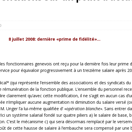
rump sur la “fraude électorale” était une blague de mauvais goût…
 l’option militaire
ETATS-UNIS
0
res comptent: l’urgence de la démilitarisation de la Police militaire
8 juillet 2008: dernière «prime de fidélité»…
, les fonctionnaires genevois ont reçu pour la dernière fois leur prime d
rvice pour équivaloir progressivement à un treizième salaire après 20
yndical* (qui représente l’ensemble des associations et des syndicats du
 rémunération de la fonction publique. L’ensemble du personnel recev
dire clairement qu’avec cette modification, il ne s’agit en aucun cas d’u
ée n’impliquer aucune augmentation ni diminution du salaire versé (ou
 M. Unger l’a lui-même qualifiée d’ «
opération blanche
». Sans entrer da
u’ici un système salarial fondé sur quatre piliers a) le salaire de base, 
exation. C’est le mécanisme c) qui sera désormais remplacé par le versem
oût de cette hausse de salaire à l’embauche sera compensé par une bai