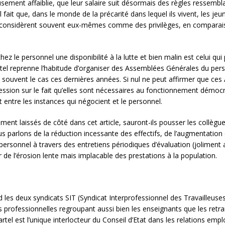
sement affaiblie, que leur salaire suit désormais des règles ressemblan
ait que, dans le monde de la précarité dans lequel ils vivent, les je
ils considèrent souvent eux-mêmes comme des privilèges, en comparaiso
 chez le personnel une disponibilité à la lutte et bien malin est celui qu
Cartel reprenne l’habitude d’organiser des Assemblées Générales du pe
 souvent le cas ces dernières années. Si nul ne peut affirmer que ces
cession sur le fait qu’elles sont nécessaires au fonctionnement démocr
 entre les instances qui négocient et le personnel.
ent laissés de côté dans cet article, sauront-ils pousser les collègue
us parlons de la réduction incessante des effectifs, de l’augmentation d
personnel à travers des entretiens périodiques d’évaluation (jolimen
 de l’érosion lente mais implacable des prestations à la population.
les deux syndicats SIT (Syndicat Interprofessionnel des Travailleuses 
s professionnelles regroupant aussi bien les enseignants que les retrait
tel est l’unique interlocteur du Conseil d’Etat dans les relations em