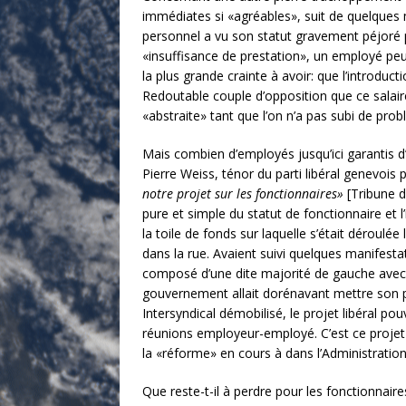
immédiates si «agréables», suit de quelques m
personnel a vu son statut gravement péjoré pa
«insuffisance de prestation», un employé peu
la plus grande crainte à avoir: que l’introduct
Redoutable couple d’opposition que ce salaire
«abstraite» tant que l’on n’a pas subi de pr
Mais combien d’employés jusqu’ici garantis d’
Pierre Weiss, ténor du parti libéral genevois p
notre projet sur les fonctionnaires»
[Tribune d
pure et simple du statut de fonctionnaire et l
la toile de fonds sur laquelle s’était dérou
dans la rue. Avaient suivi quelques manifesta
composé d’une dite majorité de gauche avec
gouvernement allait dorénavant mettre son po
Intersyndical démobilisé, le projet libéral po
réunions employeur-employé. C’est ce projet 
la «réforme» en cours à dans l’Administratio
Que reste-t-il à perdre pour les fonctionnaire