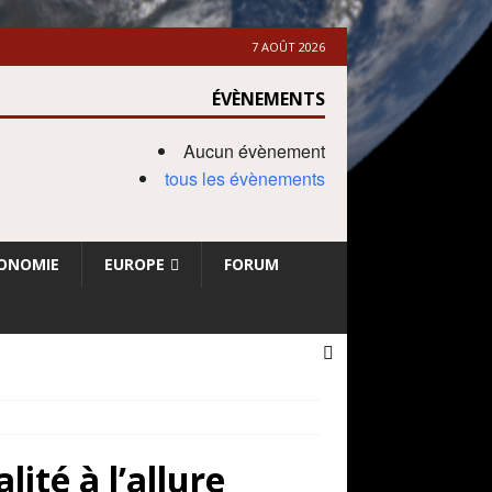
7 AOÛT 2026
ÉVÈNEMENTS
Aucun évènement
tous les évènements
ONOMIE
EUROPE
FORUM
ité à l’allure