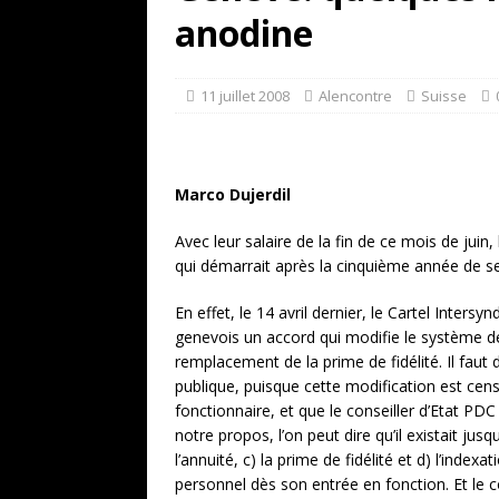
[ 17 juillet 2026 ]
«Le discours de T
anodine
et une menace»
ETATS-UNIS
[ 17 juillet 2026 ]
Iran. Le retour de
11 juillet 2008
Alencontre
Suisse
[ 14 juin 2020 ]
Brésil. Les vies noi
* LA UNE
Marco Dujerdil
Avec leur salaire de la fin de ce mois de juin
qui démarrait après la cinquième année de se
En effet, le 14 avril dernier, le Cartel Inters
genevois un accord qui modifie le système de
remplacement de la prime de fidélité. Il faut 
publique, puisque cette modification est cens
fonctionnaire, et que le conseiller d’Etat PDC
notre propos, l’on peut dire qu’il existait jusq
l’annuité, c) la prime de fidélité et d) l’ind
personnel dès son entrée en fonction. Et le c