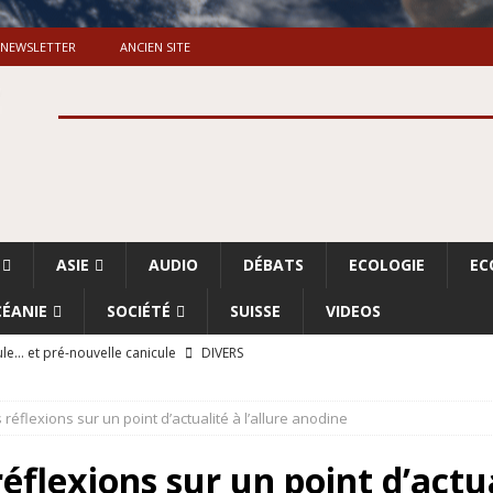
NEWSLETTER
ANCIEN SITE
ASIE
AUDIO
DÉBATS
ECOLOGIE
EC
ÉANIE
SOCIÉTÉ
SUISSE
VIDEOS
le… et pré-nouvelle canicule
DIVERS
Dossier. «Le message de Makerfield» (1)
GRANDE-BRETAGNE
éflexions sur un point d’actualité à l’allure anodine
 «Accentuation du nettoyage ethnique en Cisjordanie et à Gaza
ISRAËL
flexions sur un point d’actual