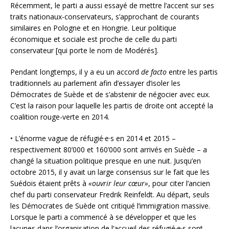
Récemment, le parti a aussi essayé de mettre l’accent sur ses
traits nationaux-conservateurs, s’approchant de courants
similaires en Pologne et en Hongrie. Leur politique
économique et sociale est proche de celle du parti
conservateur [qui porte le nom de Modérés].
Pendant longtemps, il y a eu un accord
de facto
entre les partis
traditionnels au parlement afin d’essayer d’isoler les
Démocrates de Suède et de s’abstenir de négocier avec eux.
C’est la raison pour laquelle les partis de droite ont accepté la
coalition rouge-verte en 2014.
• L’énorme vague de réfugié·e·s en 2014 et 2015 –
respectivement 80’000 et 160’000 sont arrivés en Suède – a
changé la situation politique presque en une nuit. Jusqu’en
octobre 2015, il y avait un large consensus sur le fait que les
Suédois étaient prêts à
«ouvrir leur cœur»
, pour citer l’ancien
chef du parti conservateur Fredrik Reinfeldt. Au départ, seuls
les Démocrates de Suède ont critiqué l’immigration massive.
Lorsque le parti a commencé à se développer et que les
lacunes dans l’organisation de l’accueil des réfugié·e·s sont