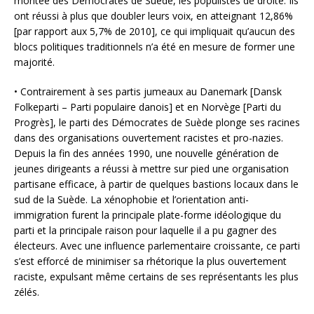
montée des Démocrates de Suède, les populistes de droite. Ils
ont réussi à plus que doubler leurs voix, en atteignant 12,86%
[par rapport aux 5,7% de 2010], ce qui impliquait qu’aucun des
blocs politiques traditionnels n’a été en mesure de former une
majorité.
• Contrairement à ses partis jumeaux au Danemark [Dansk
Folkeparti – Parti populaire danois] et en Norvège [Parti du
Progrès], le parti des Démocrates de Suède plonge ses racines
dans des organisations ouvertement racistes et pro-nazies.
Depuis la fin des années 1990, une nouvelle génération de
jeunes dirigeants a réussi à mettre sur pied une organisation
partisane efficace, à partir de quelques bastions locaux dans le
sud de la Suède. La xénophobie et l’orientation anti-
immigration furent la principale plate-forme idéologique du
parti et la principale raison pour laquelle il a pu gagner des
électeurs. Avec une influence parlementaire croissante, ce parti
s’est efforcé de minimiser sa rhétorique la plus ouvertement
raciste, expulsant même certains de ses représentants les plus
zélés.