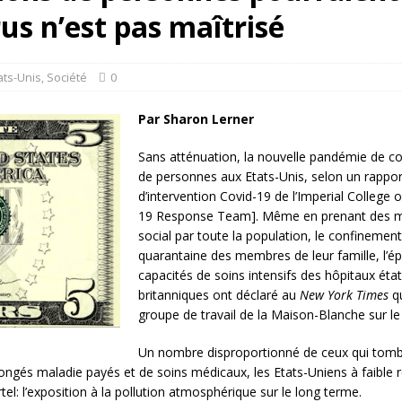
rump sur la “fraude électorale” était une blague de mauvais goût…
rus n’est pas maîtrisé
 l’option militaire
ETATS-UNIS
ats-Unis
,
Société
0
res comptent: l’urgence de la démilitarisation de la Police militaire
Par Sharon Lerner
Sans atténuation, la nouvelle pandémie de cor
de personnes aux Etats-Unis, selon un rapport
d’intervention Covid-19 de l’Imperial College
19 Response Team]. Même en prenant des mes
social par toute la population, le confinemen
quarantaine des membres de leur famille, l’ép
capacités de soins intensifs des hôpitaux éta
britanniques ont déclaré au
New York Times
qu
groupe de travail de la Maison-Blanche sur le 
Un nombre disproportionné de ceux qui tom
ngés maladie payés et de soins médicaux, les Etats-Uniens à faible 
rtel: l’exposition à la pollution atmosphérique sur le long terme.