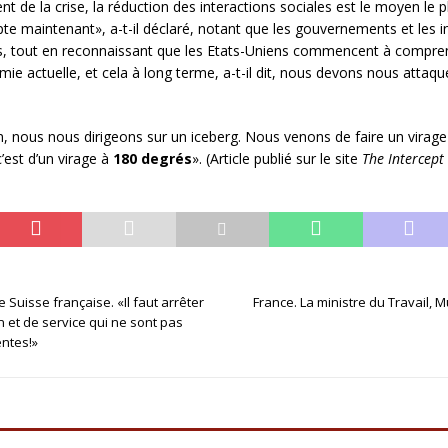
 de la crise, la réduction des interactions sociales est le moyen le 
te maintenant», a-t-il déclaré, notant que les gouvernements et les 
is, tout en reconnaissant que les Etats-Uniens commencent à comprend
émie actuelle, et cela à long terme, a-t-il dit, nous devons nous attaque
ion, nous nous dirigeons sur un iceberg. Nous venons de faire un virag
’est d’un virage à
180 degrés
». (Article publié sur le site
The Intercept
 Suisse française. «Il faut arrêter
France. La ministre du Travail, M
n et de service qui ne sont pas
entes!»