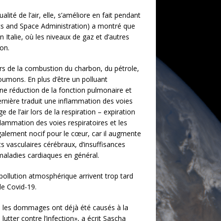
ité de l’air, elle, s’améliore en fait pendant
ics and Space Administration) a montré que
Italie, où les niveaux de gaz et d’autres
on.
ors de la combustion du charbon, du pétrole,
poumons. En plus d’être un polluant
une réduction de la fonction pulmonaire et
dernière traduit une inflammation des voies
e de l’air lors de la respiration – expiration
nflammation des voies respiratoires et les
également nocif pour le cœur, car il augmente
s vasculaires cérébraux, d’insuffisances
maladies cardiaques en général.
pollution atmosphérique arrivent trop tard
le Covid-19.
mais les dommages ont déjà été causés à la
utter contre l’infection», a écrit Sascha