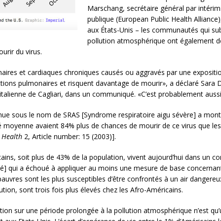
Marschang, secrétaire général par intérim
publique (European Public Health Alliance
aux États-Unis – les communautés qui sub
pollution atmosphérique ont également d
urir du virus.
aires et cardiaques chroniques causés ou aggravés par une expositio
ctions pulmonaires et risquent davantage de mourir», a déclaré Sara
té italienne de Cagliari, dans un communiqué. «C’est probablement aussi
nue sous le nom de SRAS [Syndrome respiratoire aigu sévère] a montr
té moyenne avaient 84% plus de chances de mourir de ce virus que les p
 Health
2, Article number: 15 (2003)].
ains, soit plus de 43% de la population, vivent aujourd’hui dans un co
té] qui a échoué à appliquer au moins une mesure de base concernant l
auvres sont les plus susceptibles d’être confrontés à un air dangereux
ution, sont trois fois plus élevés chez les Afro-Américains.
osition sur une période prolongée à la pollution atmosphérique n’est q