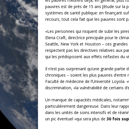
les pauvres meurent déjà, en général, plus tôt
pauvres est de près de 15 ans [étude sur la p
systèmes de santé publique: en finançant su
recours, tout cela fait que les pauvres sont 
«Les personnes qui risquent de subir les pire
Elena Craft, directrice principale pour le c
Seattle, New York et Houston – ces grandes z
respectent pas les directives relatives aux pa
qui les prédisposent aux effets néfastes du vi
Il n’est pas surprenant qu’une grande partie 
chroniques – soient les plus pauvres d’entre 
Faculté de médecine de l’Université Loyola.
discrimination, «la vulnérabilité de certains 
Un manque de capacités médicales, notamment 
particulièrement dangereuse. Dans leur rappor
dans les unités de soins intensifs et de réa
un pic éventuel «qui sera plus de
30 fois su