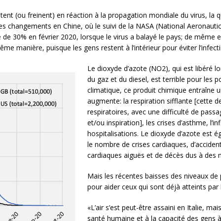
nt (ou freinent) en réaction à la propagation mondiale du virus, la qual
 les changements en Chine, où le suivi de la NASA (National Aeronaut
de 30% en février 2020, lorsque le virus a balayé le pays; de même en 
e manière, puisque les gens restent à l’intérieur pour éviter l’infecti
Le dioxyde d’azote (NO2), qui est libéré l
du gaz et du diesel, est terrible pour les 
climatique, ce produit chimique entraîne 
augmente: la respiration sifflante [cette 
respiratoires, avec une difficulté de passag
et/ou inspiration], les crises d’asthme, l’i
hospitalisations. Le dioxyde d’azote est 
le nombre de crises cardiaques, d’accident
cardiaques aiguës et de décès dus à des 
Mais les récentes baisses des niveaux de 
pour aider ceux qui sont déjà atteints par 
«L’air s’est peut-être assaini en Italie, 
santé humaine et à la capacité des gens à l