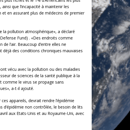
s plus riches et le 1% d’Américains les plus
ainsi que l’incapacité à maintenir les
n et en assurant plus de médecins de premier
de la pollution atmosphérique», a déclaré
tal Defense Fund) . «Des endroits comme
de l’air. Beaucoup d’entre elles ne
s ont déjà des conditions chroniques mauvaises
s ont vécu avec la pollution ou des maladies
sseur de sciences de la santé publique à la
 Et comme le virus se propage sans
es», a-t-il ajouté.
ces appareils, devrait rendre l’épidémie
s d’épidémie non contrôlée, le besoin de lits
’avril aux Etats-Unis et au Royaume-Uni, avec