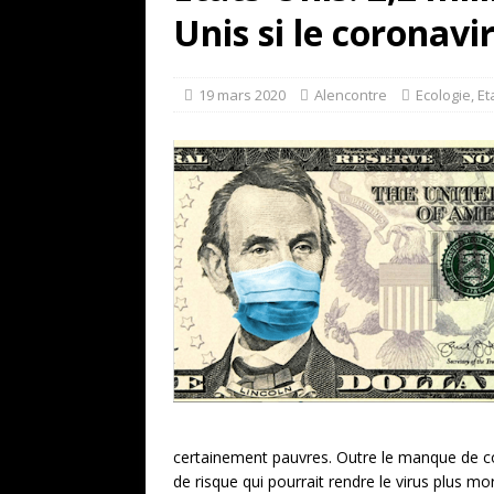
[ 17 juillet 2026 ]
«Le discours de T
Unis si le coronavi
et une menace»
ETATS-UNIS
[ 17 juillet 2026 ]
Iran. Le retour de
19 mars 2020
Alencontre
Ecologie
,
Et
[ 14 juin 2020 ]
Brésil. Les vies noi
* LA UNE
certainement pauvres. Outre le manque de co
de risque qui pourrait rendre le virus plus mo