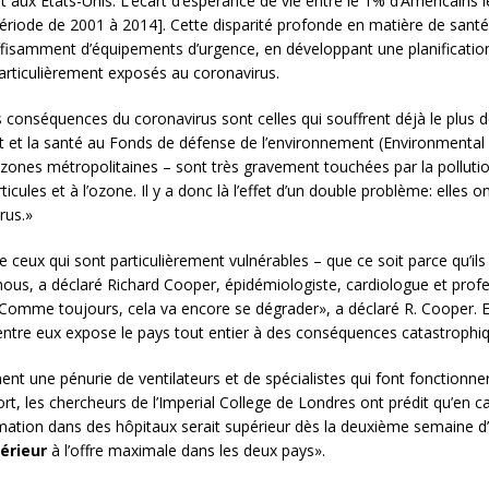
 aux Etats-Unis. L’écart d’espérance de vie entre le 1% d’Américains le
ériode de 2001 à 2014]. Cette disparité profonde en matière de santé, 
ffisamment d’équipements d’urgence, en développant une planificatio
particulièrement exposés au coronavirus.
s conséquences du coronavirus sont celles qui souffrent déjà le plus 
limat et la santé au Fonds de défense de l’environnement (Environmen
ones métropolitaines – sont très gravement touchées par la pollution 
rticules et à l’ozone. Il y a donc là l’effet d’un double problème: elle
rus.»
de ceux qui sont particulièrement vulnérables – que ce soit parce qu’il
nous, a déclaré Richard Cooper, épidémiologiste, cardiologue et profe
 «Comme toujours, cela va encore se dégrader», a déclaré R. Cooper.
d’entre eux expose le pays tout entier à des conséquences catastrophiqu
une pénurie de ventilateurs et de spécialistes qui font fonctionner 
t, les chercheurs de l’Imperial College de Londres ont prédit qu’en ca
nimation dans des hôpitaux serait supérieur dès la deuxième semaine d
périeur
à l’offre maximale dans les deux pays».