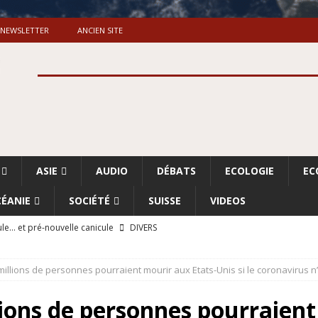
NEWSLETTER
ANCIEN SITE
ASIE
AUDIO
DÉBATS
ECOLOGIE
EC
ÉANIE
SOCIÉTÉ
SUISSE
VIDEOS
le… et pré-nouvelle canicule
DIVERS
Dossier. «Le message de Makerfield» (1)
GRANDE-BRETAGNE
 millions de personnes pourraient mourir aux Etats-Unis si le coronavirus n
 «Accentuation du nettoyage ethnique en Cisjordanie et à Gaza
ISRAËL
llions de personnes pourraien