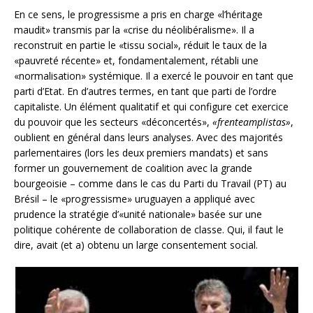
En ce sens, le progressisme a pris en charge «l’héritage
maudit» transmis par la «crise du néolibéralisme». Il a
reconstruit en partie le «tissu social», réduit le taux de la
«pauvreté récente» et, fondamentalement, rétabli une
«normalisation» systémique. Il a exercé le pouvoir en tant que
parti d’Etat. En d’autres termes, en tant que parti de l’ordre
capitaliste. Un élément qualitatif et qui configure cet exercice
du pouvoir que les secteurs «déconcertés»,
«frenteamplistas»
,
oublient en général dans leurs analyses. Avec des majorités
parlementaires (lors les deux premiers mandats) et sans
former un gouvernement de coalition avec la grande
bourgeoisie – comme dans le cas du Parti du Travail (PT) au
Brésil – le «progressisme» uruguayen a appliqué avec
prudence la stratégie d’«unité nationale» basée sur une
politique cohérente de collaboration de classe. Qui, il faut le
dire, avait (et a) obtenu un large consentement social.