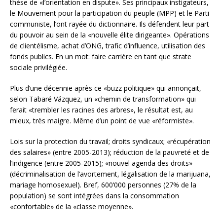
thèse de «l’orientation en dispute». Ses principaux instigateurs,
le Mouvement pour la participation du peuple (MPP) et le Parti
communiste, l’ont rayée du dictionnaire. Ils défendent leur part
du pouvoir au sein de la «nouvelle élite dirigeante». Opérations
de clientélisme, achat d’ONG, trafic d’influence, utilisation des
fonds publics. En un mot: faire carrière en tant que strate
sociale privilégiée.
Plus d’une décennie après ce «buzz politique» qui annonçait,
selon Tabaré Vázquez, un «chemin de transformation» qui
ferait «trembler les racines des arbres», le résultat est, au
mieux, très maigre. Même d’un point de vue «réformiste».
Lois sur la protection du travail; droits syndicaux; «récupération
des salaires» (entre 2005-2013); réduction de la pauvreté et de
l’indigence (entre 2005-2015); «nouvel agenda des droits»
(décriminalisation de l’avortement, légalisation de la marijuana,
mariage homosexuel). Bref, 600’000 personnes (27% de la
population) se sont intégrées dans la consommation
«confortable» de la «classe moyenne».