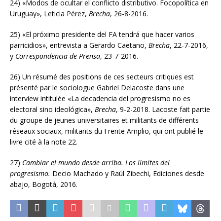
24) «Modos de ocultar el conflicto distributivo. Focopolítica en
Uruguay», Leticia Pérez,
Brecha
, 26-8-2016.
25) «El próximo presidente del FA tendrá que hacer varios
parricidios», entrevista a Gerardo Caetano,
Brecha
, 22-7-2016,
y
Correspondencia de Prensa
, 23-7-2016.
26) Un résumé des positions de ces secteurs critiques est
présenté par le sociologue Gabriel Delacoste dans une
interview intitulée «La decadencia del progresismo no es
electoral sino ideológica»,
Brecha
, 9-2-2018. Lacoste fait partie
du groupe de jeunes universitaires et militants de différents
réseaux sociaux, militants du Frente Amplio, qui ont publié le
livre cité à la note 22.
27)
Cambiar el mundo desde arriba. Los límites del
progresismo.
Decio Machado y Raúl Zibechi, Ediciones desde
abajo, Bogotá, 2016.