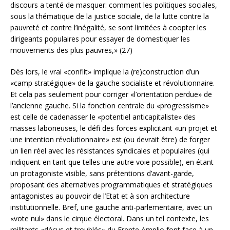
discours a tenté de masquer: comment les politiques sociales,
sous la thématique de la justice sociale, de la lutte contre la
pauvreté et contre l’inégalité, se sont limitées à coopter les
dirigeants populaires pour essayer de domestiquer les
mouvements des plus pauvres,» (27)
Dès lors, le vrai «conflit» implique la (re)construction d’un
«camp stratégique» de la gauche socialiste et révolutionnaire.
Et cela pas seulement pour corriger «l’orientation perdue» de
l’ancienne gauche. Si la fonction centrale du «progressisme»
est celle de cadenasser le «potentiel anticapitaliste» des
masses laborieuses, le défi des forces explicitant «un projet et
une intention révolutionnaire» est (ou devrait être) de forger
un lien réel avec les résistances syndicales et populaires (qui
indiquent en tant que telles une autre voie possible), en étant
un protagoniste visible, sans prétentions d’avant-garde,
proposant des alternatives programmatiques et stratégiques
antagonistes au pouvoir de l’Etat et à son architecture
institutionnelle. Bref, une gauche anti-parlementaire, avec un
«vote nul» dans le cirque électoral. Dans un tel contexte, les
militants «déçus et troublés» du Frente Amplio font face à un