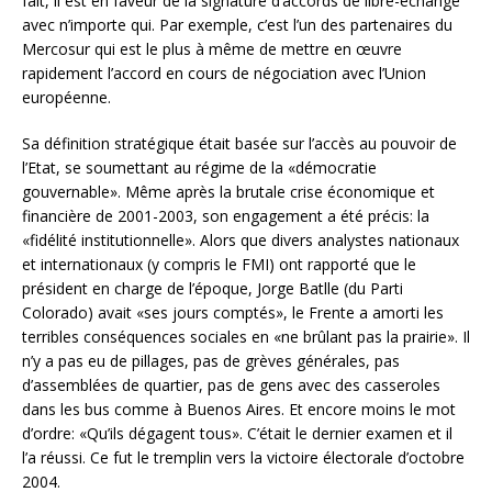
fait, il est en faveur de la signature d’accords de libre-échange
avec n’importe qui. Par exemple, c’est l’un des partenaires du
Mercosur qui est le plus à même de mettre en œuvre
rapidement l’accord en cours de négociation avec l’Union
européenne.
Sa définition stratégique était basée sur l’accès au pouvoir de
l’Etat, se soumettant au régime de la «démocratie
gouvernable». Même après la brutale crise économique et
financière de 2001-2003, son engagement a été précis: la
«fidélité institutionnelle». Alors que divers analystes nationaux
et internationaux (y compris le FMI) ont rapporté que le
président en charge de l’époque, Jorge Batlle (du Parti
Colorado) avait «ses jours comptés», le Frente a amorti les
terribles conséquences sociales en «ne brûlant pas la prairie». Il
n’y a pas eu de pillages, pas de grèves générales, pas
d’assemblées de quartier, pas de gens avec des casseroles
dans les bus comme à Buenos Aires. Et encore moins le mot
d’ordre: «Qu’ils dégagent tous». C’était le dernier examen et il
l’a réussi. Ce fut le tremplin vers la victoire électorale d’octobre
2004.