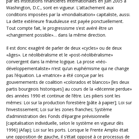
par les institutions financières internationales en juin 2005 à
Washington, D.C., sont en vigueur. L’attachement aux
conditions imposées par la «mondialisation» capitaliste, aussi.
La dette extérieure frauduleuse est payée ponctuellement.
Tout compte fait, le progressisme s’est avéré être un
«changement possible»… dans la même direction.
Il est donc exagéré de parler de deux «cycles» ou de deux
«âges». Le néolibéralisme et le «post-néolibéralisme»
convergent dans la même logique. La prose «néo-
développementaliste» n’est qu’un euphémisme qui ne change
pas l’équation. La «matrice» a été conçue par les
gouvernements de coalition «colorados et blancos» [les deux
partis bourgeois historiques] au cours de la «décennie perdue»
des années 1990 et continue de l’être. Les piliers sont les
mêmes: Loi sur la production forestière [pâte à papier]; Loi sur
l’investissement; Loi sur les zones franches; Système
d’administration des Fonds d’épargne prévisionnelle
[capitalisation individuelle, selon le système en vigueur dès
1996] (Afap); Loi sur les ports. Lorsque le Frente Amplio était
une opposition de gauche, il s’était opposé à ce processus de