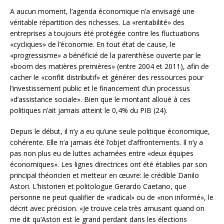
A aucun moment, l’agenda économique n’a envisagé une
véritable répartition des richesses. La «rentabilité» des
entreprises a toujours été protégée contre les fluctuations
«cycliques» de l’économie. En tout état de cause, le
«progressisme» a bénéficié de la parenthèse ouverte par le
«boom des matières premières» (entre 2004 et 2011), afin de
cacher le «conflit distributif» et générer des ressources pour
l’investissement public et le financement d’un processus
«d’assistance sociale». Bien que le montant alloué à ces
politiques n’ait jamais atteint le 0,4% du PIB (24).
Depuis le début, il n’y a eu qu’une seule politique économique,
cohérente. Elle n’a jamais été l’objet d’affrontements. Il n’y a
pas non plus eu de luttes acharnées entre «deux équipes
économiques». Les lignes directrices ont été établies par son
principal théoricien et metteur en œuvre: le crédible Danilo
Astori. L’historien et politologue Gerardo Caetano, que
personne ne peut qualifier de «radical» ou de «non informé», le
décrit avec précision. «Je trouve cela très amusant quand on
me dit qu’Astori est le grand perdant dans les élections