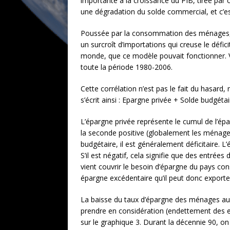
importante à la croissance du PIB, tirée par 
une dégradation du solde commercial, et c’e
Poussée par la consommation des ménages, la
un surcroît d’importations qui creuse le défi
monde, que ce modèle pouvait fonctionner. V
toute la période 1980-2006.
Cette corrélation n’est pas le fait du hasard, 
s’écrit ainsi : Epargne privée + Solde budgét
L’épargne privée représente le cumul de l’épa
la seconde positive (globalement les ménages
budgétaire, il est généralement déficitaire. 
S’il est négatif, cela signifie que des entrée
vient couvrir le besoin d’épargne du pays con
épargne excédentaire qu’il peut donc export
La baisse du taux d’épargne des ménages au
prendre en considération (endettement des ent
sur le graphique 3. Durant la décennie 90, on