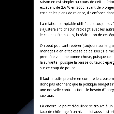
raison en est simple: au cours de cette pério
excédent de 2,6 % en 2000, avant de plonger à
crise et les plans de relance, il s’enfonce dan
La relation comptable utilisée est toujours vér
s’ajusteraient: chacun rétroagit avec les aut
le cas des Etats-Unis, la réalisation de cet éq
On peut pourtant repérer (toujours sur le grap
ménages a en effet cessé de baisser ; il a m
première vue une bonne chose, puisque cela i
la suivante : puisque la baisse du taux d’épar
sur ce coup de pouce.
Il faut ensuite prendre en compte le creuseme
donc pas étonnant que la politique budgétair
une nouvelle contradiction : le besoin d’épar
capitaux.
Là encore, le point d’équilibre se trouve à u
taux de chômage à un niveau lui aussi hist