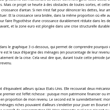
s. Mais ce projet se heurte à des obstacles de toutes sortes, et cett
 croissance d’antan. Si rien n’est fait pour dénoncer les dettes, leur
tuer. Et la croissance sera bridée, dans la même proportion où elle ava
ur faire l’hypothèse d’une croissance durablement réduite dans les deu
ant, et la zone euro est plongée dans une crise structurelle durable
ans le graphique 3 ci-dessous, qui permet de comprendre pourquoi ce
 est le taux d’épargne des ménages (en pourcentage de leur revenu di
latement de la crise. Cela veut dire que, durant toute cette période 
 revenu.
 d’équivalent ailleurs qu’aux Etats-Unis. Elle recouvrait deux mécanis
Le premier est l’effet richesse : puisque mon patrimoine financier ou i
 en proportion de mon revenu. Le second est le surendettement: mon
ménages riches pouvaient d’ailleurs s’endetter pour jouer en Bours