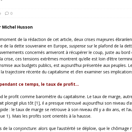
rump sur la “fraude électorale” était une blague de mauvais
NIS
e
0
 l’option militaire
ETATS-UNIS
r Michel Husson
res comptent: l’urgence de la démilitarisation de la Police militaire
moment de la rédaction de cet article, deux crises majeures ébranlent
se de la dette souveraine en Europe,
suspense
sur le plafond de la det
vernements concernés arriveront à récupérer le coup, juste au bord d
la crise, ces tensions extrêmes montrent qu’elle est loin d’être termin
nsmise aux budgets publics, est aujourd’hui présentée aux peuples. Le 
 la trajectoire récente du capitalisme et d’en examiner ses implications
 pendant ce temps, le taux de profit…
nd le profit comme baromètre du capitalisme. Le taux de marge, autrem
ait plongé plus tôt [1], il a presque retrouvé aujourd’hui son niveau d’a
apide : le taux de marge se retrouve à son niveau d’il y a dix ans, et l
ue 1). Mais les profits sont orientés à la hausse.
ants de la conjoncture: alors que l’austérité se déploie, que le chômage 