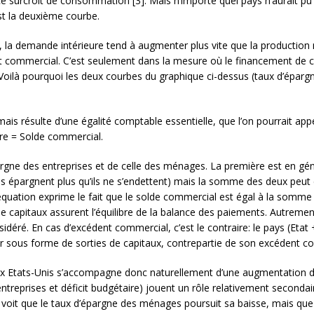
ce surcroît de consommation [3]. Mais n’importe quel pays n’aurait pu 
st la deuxième courbe.
 demande intérieure tend à augmenter plus vite que la production nat
cit commercial. C’est seulement dans la mesure où le financement de c
oilà pourquoi les deux courbes du graphique ci-dessus (taux d’éparg
mais résulte d’une égalité comptable essentielle, que l’on pourrait appe
aire = Solde commercial.
rgne des entreprises et de celle des ménages. La première est en géné
 épargnent plus qu’ils ne s’endettent) mais la somme des deux peut 
L’équation exprime le fait que le solde commercial est égal à la somme
s de capitaux assurent l’équilibre de la balance des paiements. Autremen
sidéré. En cas d’excédent commercial, c’est le contraire: le pays (Eta
er sous forme de sorties de capitaux, contrepartie de son excédent c
x Etats-Unis s’accompagne donc naturellement d’une augmentation d
reprises et déficit budgétaire) jouent un rôle relativement secondair
 voit que le taux d’épargne des ménages poursuit sa baisse, mais que l