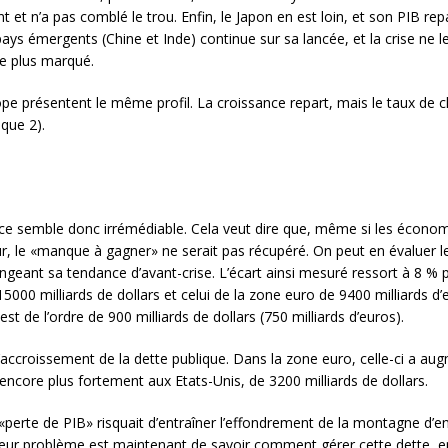
t et n’a pas comblé le trou. Enfin, le Japon en est loin, et son PIB rep
ys émergents (Chine et Inde) continue sur sa lancée, et la crise ne l
ge plus marqué.
rope présentent le même profil. La croissance repart, mais le taux d
ique 2).
nce semble donc irrémédiable. Cela veut dire que, même si les écono
eur, le «manque à gagner» ne serait pas récupéré. On peut en évaluer 
ngeant sa tendance d’avant-crise. L’écart ainsi mesuré ressort à 8 % p
15000 milliards de dollars et celui de la zone euro de 9400 milliards d’
t de l’ordre de 900 milliards de dollars (750 milliards d’euros).
accroissement de la dette publique. Dans la zone euro, celle-ci a aug
ncore plus fortement aux Etats-Unis, de 3200 milliards de dollars.
la «perte de PIB» risquait d’entraîner l’effondrement de la montagne d’e
Leur problème est maintenant de savoir comment gérer cette dette, 