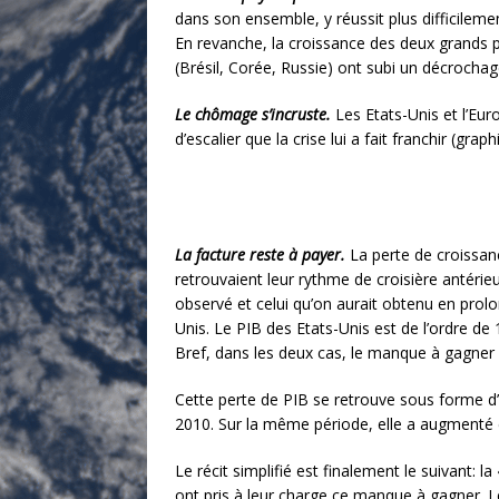
dans son ensemble, y réussit plus difficilemen
En revanche, la croissance des deux grands pa
(Brésil, Corée, Russie) ont subi un décrocha
Le chômage s’incruste.
Les Etats-Unis et l’Eu
d’escalier que la crise lui a fait franchir (graph
La facture reste à payer.
La perte de croissa
retrouvaient leur rythme de croisière antéri
observé et celui qu’on aurait obtenu en prolo
Unis. Le PIB des Etats-Unis est de l’ordre de 
Bref, dans les deux cas, le manque à gagner es
Cette perte de PIB se retrouve sous forme d’
2010. Sur la même période, elle a augmenté e
Le récit simplifié est finalement le suivant: 
ont pris à leur charge ce manque à gagner. 