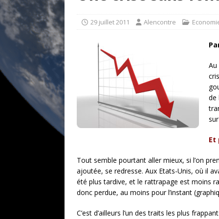
[ 17 juillet 2026 ]
«Le discours de T
goût… et une menace»
ETATS-U
29 juillet 2011
Alencontre
Economi
[ 17 juillet 2026 ]
Iran. Le retour de
Pa
[ 14 juin 2020 ]
Brésil. Les vies noi
Au 
* LA UNE
cri
gou
de 
tra
sur
Et
Tout semble pourtant aller mieux, si l’on pre
ajoutée, se redresse. Aux Etats-Unis, où il av
été plus tardive, et le rattrapage est moins r
donc perdue, au moins pour l’instant (graphiq
C’est d’ailleurs l’un des traits les plus frapp