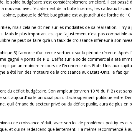
de, le solde budgétaire s’est considérablement amélioré. Il est passé 
 nouveau avec l’éclatement de la bulle Internet, les cadeaux fiscaux 
s l’abîme, puisque le déficit budgétaire est aujourd’hui de l’ordre de 10
ifiée, mais cela ne dit rien sur les modalités de sa réalisation. Il n’y 
res. Mais le plus important est que l’ajustement n’est pas compatible 
uilibre ne peut se faire qu’à un taux de croissance inférieur à son nivea
hique 3) l’amorce d’un cercle vertueux sur la période récente. Après l
ême gagné 4 points de PIB. L’effet sur le solde commercial a été imm
mplique un moindre recours de l’économie des Etats-Unis aux capitaux
gne a été l’un des moteurs de la croissance aux Etats-Unis, le fait qu’i
nt du déficit budgétaire. Son ampleur (environ 10 % du PIB) est sans é
e soit aujourd’hui le principal point d’achoppement politique entre Dé
gne, qu’il émane du secteur privé ou du déficit public, aura de plus en
n niveau de croissance réduit, avec son lot de problèmes politiques et 
orique, et qui ne redescend que lentement. Il a même recommencé à 