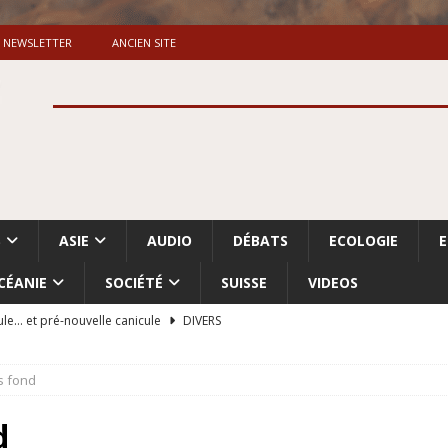
NEWSLETTER
ANCIEN SITE
S
ASIE
AUDIO
DÉBATS
ECOLOGIE
CÉANIE
SOCIÉTÉ
SUISSE
VIDEOS
ule… et pré-nouvelle canicule
DIVERS
Dossier. «Le message de Makerfield» (1)
GRANDE-BRETAGNE
s fond
 «Accentuation du nettoyage ethnique en Cisjordanie et à Gaza
ISRAËL
d