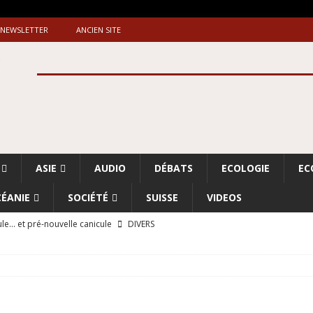
NEWSLETTER
ANCIEN SITE
ASIE
AUDIO
DÉBATS
ECOLOGIE
EC
ÉANIE
SOCIÉTÉ
SUISSE
VIDEOS
le… et pré-nouvelle canicule
DIVERS
Dossier. «Le message de Makerfield» (1)
GRANDE-BRETAGNE
 «Accentuation du nettoyage ethnique en Cisjordanie et à Gaza
ISRAËL