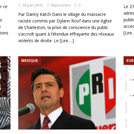
28 juin 2015
Alencontre
0
r ce
Le 27
adres
Par Danny Katch Dans le sillage du massacre
u
publi
raciste commis par Dylann Roof dans une église
m
acces
de Charleston, la prise de conscience du public
tions
[Lire…
s’accroît quant à l’étendue effrayante des réseaux
violents de droite. Le
[Lire….]
MEXIQUE
EUR