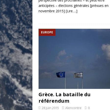
perspective des prochaines – et peut-être
anticipées – élections générales [prévues en
novembre 2015]
[Lire….]
EUROPE
Grèce. La bataille du
référendum
28 juin 2015
Alencontre
0