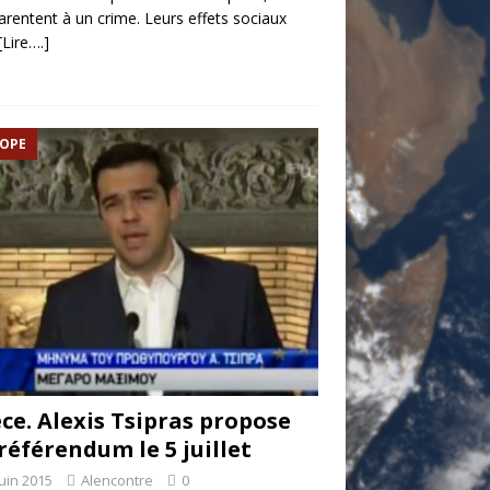
arentent à un crime. Leurs effets sociaux
[Lire….]
OPE
ce. Alexis Tsipras propose
référendum le 5 juillet
juin 2015
Alencontre
0