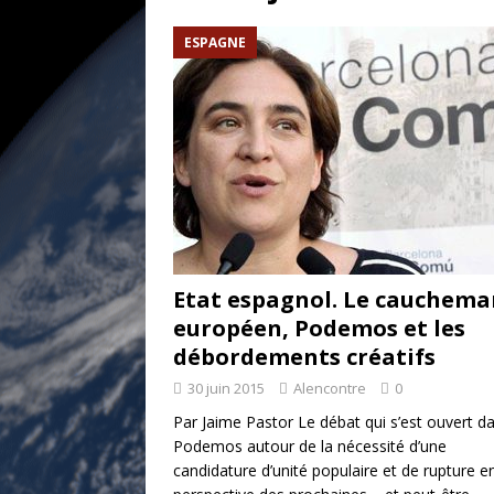
[ 17 juillet 2026 ]
«Le discours de T
ESPAGNE
et une menace»
ETATS-UNIS
[ 17 juillet 2026 ]
Iran. Le retour de
[ 14 juin 2020 ]
Brésil. Les vies noi
* LA UNE
Etat espagnol. Le cauchema
européen, Podemos et les
débordements créatifs
30 juin 2015
Alencontre
0
Par Jaime Pastor Le débat qui s’est ouvert d
Podemos autour de la nécessité d’une
candidature d’unité populaire et de rupture e