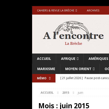
CAHIERS & REVUE LA BRÈCHE
ARCHIVES
ACCUEIL
AFRIQUE
AMÉRIQUES
MARXISME
MOYEN ORIENT
OC
[ 21 juillet 2026 ]
Pause post-canicu
MÉMO
[ 20 juillet 2026 ]
Grande-Bretagne-
ACCUEIL
2015
juin
[ 18 juillet 2026 ]
Israël-Palestine.
avant les élections du 27 octobre»
Mois :
juin 2015