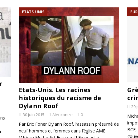
rump sur la “fraude électorale” était une blague de mauvais goût…
ETATS-UNIS
EUR
 l’option militaire
ETATS-UNIS
res comptent: l’urgence de la démilitarisation de la Police militaire
r
Etats-Unis. Les racines
Grè
historiques du racisme de
cr
Dylann Roof
29 
30 juin 2015
Alencontre
0
Miche
ans
impos
Par Eric Foner Dylann Roof, l’assassin présumé de
BCE, 
neuf hommes et femmes dans l’église AME
n
gouv
[African Methodist Episcopal] Emanuel à