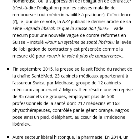
nombreuse, ou la suppression de l’obligation de contracter
(c’est-à-dire l’obligation pour les caisses maladie de
rembourser tout médecin habilité à pratiquer). Coïncidence
(?), le jour de ce vote, la
NZZ
publiait le dernier article de sa
série
«Agenda libéral: ce que la Suisse doit faire»
– vade-
mecum pour une nouvelle vague de contre-réformes en
Suisse – intitulé
«Pour un système de santé libéral»:
la levée
de l’obligation de contracter y est présentée comme la
mesure clé pour
«ouvrir la voie à plus de concurrence
»…
Fin septembre 2015, la presse se faisait l’écho du rachat de
la chaîne SantéMed, 23 cabinets médicaux appartenant à
l’assureur Swica, par Medbase, groupe de 12 cabinets
médicaux appartenant à Migros. Il en résulte une entreprise
de 35 cabinets de groupes, employant plus de 500
professionnels de la santé dont 217 médecins et 163
physiothérapeutes, contrôlée par le géant orange. Migros
pose ainsi un pied, d’éléphant, au cœur de la «médecine
libérale»…
Autre secteur libéral historique, la pharmacie. En 2014, un