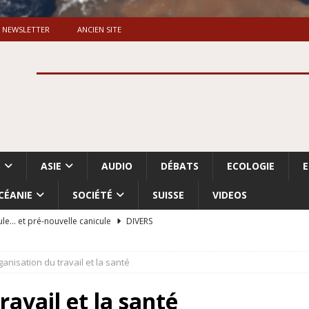
NEWSLETTER
ANCIEN SITE
S
ASIE
AUDIO
DÉBATS
ECOLOGIE
CÉANIE
SOCIÉTÉ
SUISSE
VIDEOS
ule… et pré-nouvelle canicule
DIVERS
Dossier. «Le message de Makerfield» (1)
GRANDE-BRETAGNE
ganisation du travail et la santé
 «Accentuation du nettoyage ethnique en Cisjordanie et à Gaza
ISRAËL
ravail et la santé