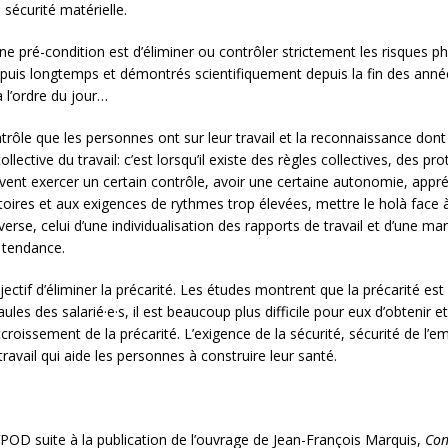
 sécurité matérielle.
e pré-condition est d’éliminer ou contrôler strictement les risques p
epuis longtemps et démontrés scientifiquement depuis la fin des années
 l’ordre du jour…
ôle que les personnes ont sur leur travail et la reconnaissance dont i
ollective du travail: c’est lorsqu’il existe des règles collectives, des p
peuvent exercer un certain contrôle, avoir une certaine autonomie, appr
ctoires et aux exigences de rythmes trop élevées, mettre le holà face 
erse, celui d’une individualisation des rapports de travail et d’une ma
e tendance.
jectif d’éliminer la précarité. Les études montrent que la précarité est
ules des salarié·e·s, il est beaucoup plus difficile pour eux d’obtenir e
oissement de la précarité. L’exigence de la sécurité, sécurité de l’emp
ravail qui aide les personnes à construire leur santé.
POD suite à la publication de l’ouvrage de Jean-François Marquis,
Con