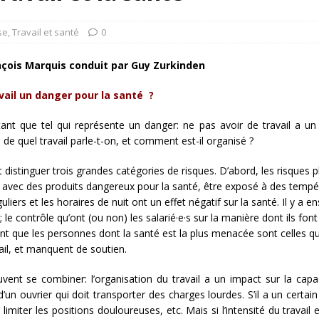
rump sur la “fraude électorale” était une blague de mauvais
NIS
se
,
Travail et santé
0
 l’option militaire
ETATS-UNIS
nçois Marquis conduit par Guy Zurkinden
res comptent: l’urgence de la démilitarisation de la Police militaire
avail un danger pour la santé ?
 tant que tel qui représente un danger: ne pas avoir de travail a un
 de quel travail parle-t-on, et comment est-il organisé ?
 distinguer trois grandes catégories de risques. D’abord, les risques 
r avec des produits dangereux pour la santé, être exposé à des tempér
uliers et les horaires de nuit ont un effet négatif sur la santé. Il y a e
il; le contrôle qu’ont (ou non) les salarié·e·s sur la manière dont ils font
nt que les personnes dont la santé est la plus menacée sont celles qu
ail, et manquent de soutien.
ent se combiner: l’organisation du travail a un impact sur la capaci
un ouvrier qui doit transporter des charges lourdes. S’il a un certain 
imiter les positions douloureuses, etc. Mais si l’intensité du travail es