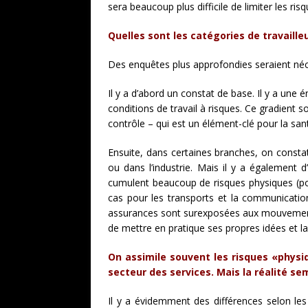
sera beaucoup plus difficile de limiter les ris
Quelles sont les catégories de travailleu
Des enquêtes plus approfondies seraient né
Il y a d’abord un constat de base. Il y a une 
conditions de travail à risques. Ce gradient s
contrôle – qui est un élément-clé pour la san
Ensuite, dans certaines branches, on constat
ou dans l’industrie. Mais il y a également d’
cumulent beaucoup de risques physiques (po
cas pour les transports et la communication
assurances sont surexposées aux mouvements 
de mettre en pratique ses propres idées et l
On assimile souvent les risques «physi
secteur des services. Mais la réalité se
Il y a évidemment des différences selon les