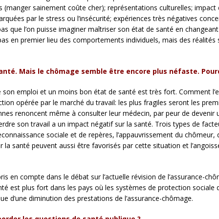
 (manger sainement coûte cher); représentations culturelles; impact d
rquées par le stress ou l’insécurité; expériences très négatives concern
nt pas que l’on puisse imaginer maîtriser son état de santé en changea
as en premier lieu des comportements individuels, mais des réalités s
 santé. Mais le chômage semble être encore plus néfaste. Pour
e son emploi et un moins bon état de santé est très fort. Comment l’exp
on opérée par le marché du travail: les plus fragiles seront les premier
nnes renoncent même à consulter leur médecin, par peur de devenir une
rdre son travail a un impact négatif sur la santé. Trois types de facte
 reconnaissance sociale et de repères, l’appauvrissement du chômeur, 
a santé peuvent aussi être favorisés par cette situation et l’angoiss
pris en compte dans le débat sur l’actuelle révision de l’assurance-c
anté est plus fort dans les pays où les systèmes de protection sociale d
ue d’une diminution des prestations de l’assurance-chômage.
border les questions de santé publique ?