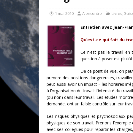
[ 17 juillet 2026 ]
«Le discours de T
goût… et une menace»
ETATS-U
1 mai 2010
Alencontre
Livres
,
Suis
[ 17 juillet 2026 ]
Iran. Le retour de
Entretien avec Jean-Fra
[ 14 juin 2020 ]
Brésil. Les vies noi
Qu’est-ce qui fait du tr
* LA UNE
Ce n’est pas le travail en
question à poser est plutôt:
De ce point de vue, on peut
prendre des
positions dangereuses, travaille
peut aussi avoir un impact – les horaires irrég
à l’organisation du travail: l’intensité du trava
(ou non) dans leur travail. Les études montre
demande, ont un faible contrôle sur leur trav
Les risques physiques et psychosociaux peuv
physiques de son travail. Prenons l’exemple d’
avec ses collègues pour répartir les charges, l