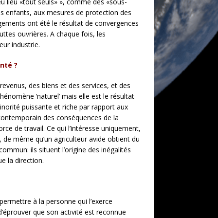
eu lieu «tout seuls» », comme des «sous-
l des enfants, aux mesures de protection des
hangements ont été le résultat de convergences
tes ouvrières. A chaque fois, les
ur industrie.
anté ?
revenus, des biens et des services, et des
hénomène ‘naturel’ mais elle est le résultat
inorité puissante et riche par rapport aux
, contemporain des conséquences de la
force de travail. Ce qui l’intéresse uniquement,
r, de même qu’un agriculteur avide obtient du
ommun: ils situent l’origine des inégalités
 la direction.
t permettre à la personne qui l’exerce
e d’éprouver que son activité est reconnue