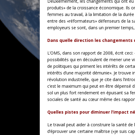
Deuxièmement, les changements qui ont eu lie
produits» de la croissance économique. Ils ont
femmes au travail, à la limitation de la durée
entre des «réformateurs» défenseurs de la sa
employeurs se sont, dans un premier temps, o
Dans quelle direction les changements do
L’OMS, dans son rapport de 2008, écrit ceci: 
possibilités qui en découlent de mener une vi
de politiques qui priment les intérêts de cert
intérêts d’une majorité démunie». Je trouve 
révolution industrielle, que je cite dans l’int
c’est le maximum qui peut en être dépensé dan
sol un plus fort rendement en épuisant sa fert
sociales de santé au cœur même des rapports 
Quelles pistes pour diminuer l’impact né
Le travail peut aider à construire la santé de 
d’éprouver une certaine maîtrise («je suis cap