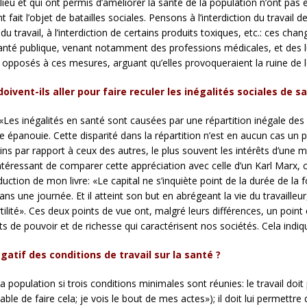
u et qui ont permis d’améliorer la santé de la population n’ont pas 
 fait l’objet de batailles sociales. Pensons à l’interdiction du travai
 du travail, à l’interdiction de certains produits toxiques, etc.: ces c
nté publique, venant notamment des professions médicales, et des lut
pposés à ces mesures, arguant qu’elles provoqueraient la ruine de le
ivent-ils aller pour faire reculer les inégalités sociales de s
«Les inégalités en santé sont causées par une répartition inégale des 
e épanouie. Cette disparité dans la répartition n’est en aucun cas un p
ains par rapport à ceux des autres, le plus souvent les intérêts d’une m
intéressant de comparer cette appréciation avec celle d’un Karl Marx
roduction de mon livre: «Le capital ne s’inquiète point de la durée de la 
s une journée. Et il atteint son but en abrégeant la vie du travailleu
ilité». Ces deux points de vue ont, malgré leurs différences, un point c
de pouvoir et de richesse qui caractérisent nos sociétés. Cela indique
gatif des conditions de travail sur la santé ?
la population si trois conditions minimales sont réunies: le travail doi
able de faire cela; je vois le bout de mes actes»); il doit lui permettr