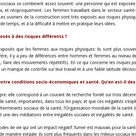
hosociaux se combinent assez souvent: une personne qui est exposée
x, et réciproquement. Les femmes travaillant dans le secteur santé
es ouvriers de la construction sont très exposés aux risques physiq
e temps, et à la difficulté à mettre en pratique leurs idées.
sés à des risques différents ?
xposés que les femmes aux risques physiques: ils sont plus souven
ontre, il y a peu de différences entre hommes et femmes au niveau d
, faire des mouvements répétitifs). En ce qui concerne les risques
 manque de contrôle sur leur travail et à une faible latitude décisio
 entre conditions socio-économiques et santé. Qu’en est-il de
pre: elle correspond à un courant de recherche fondé sur trois décenni
s de santé, importantes, dans tous les pays; et que ces inégalités s’expl
éterminants sociaux de la santé, l’Organisation mondiale de la santé (
st une des médiations entre inégalités sociales et inégalités de santé.
des de vie qui ont un impact négatif: fumer est mauvais pour la sant
anière inégale: ils sont plus fréquents dans les milieux sociaux les