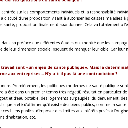
e centrée sur les comportements individuels et la responsabilité indivi
cal a discuté d’une proposition visant à autoriser les caisses maladie
s de santé, proposition finalement abandonnée. Cela va totalement à l
.
rs dans sa préface que différentes études ont montré que les campagn
 de leur dimension sociale, risquent de manquer leur cible. Car leur
e travail sont «un enjeu de santé publique». Mais la déterminat
rne aux entreprises… N’y a-t-il pas là une contradiction ?
ondre. Premièrement, les politiques modernes de santé publique sont n
ière a été dans un premier temps très négatif, résultat en particulier 
gout et d’eau potable, des logements surpeuplés, du dénuement, des c
blique a été d’affirmer qu’il existe des biens publics, comme la santé
de ces biens publics, d’imposer des limites aux intérêts privés à l’origin
ons d’habitation, etc.