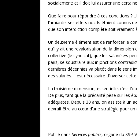
socialement; et il doit lui assurer une certaine
Que faire pour répondre à ces conditions ? Un
l’amiante: ses effets nocifs étaient connus d
que son interdiction complète soit vraiment à
Un deuxième élément est de renforcer le contr
qu’il y ait une revalorisation de la dimension c
collective (le syndicat), que les salarié·e·s 
pairs, se soustraire aux injonctions contradi
dernières décennies va plutôt dans le sens inv
des salariés. Il est nécessaire d’inverser cett
La troisième dimension, essentielle, c’est l’ob
De plus, tant que la précarité pèse sur les épa
adéquates. Depuis 30 ans, on assiste à un accr
devrait être au cœur d’une stratégie pour un t
————–
Publié dans
Services publics
, organe du SSP-V