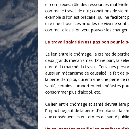
et complexes: rôle des ressources matérielles
comme le travail de nuit; conditions de vie ma
exemple si l’on est précaire, qui ne facilite
dire une chose: ces «modes de vie» ne sont p
comme telles si on veut pouvoir les changer.
Le travail salarié n’est pas bon pour la
Le lien entre le chômage, la crainte de perdr
deux grands mécanismes. D’une part, la sélecti
dureté du marché du travail. Certaines perso
aussi un mécanisme de causalité: le fait de pe
la perte d’emploi, qui entraîne une perte de
santé; certains comportements néfastes pour l
consommer plus d’alcool, etc.
Ce lien entre chômage et santé devrait être 
l’impact négatif de la perte d’emploi sur la s
aux conséquences en termes de santé publiq
Un tel constat modifie les manières d’a