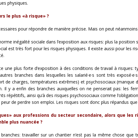
ques physiques.
rs le plus «à risque» ?
cessaires pour répondre de manière précise. Mais on peut néanmoin
énorme inégalité sociale dans l’exposition aux risques: plus la positio
ocial est très fort pour les risques physiques. Il existe aussi pour les
té.
e une plus forte d’exposition à des conditions de travail à risques: 
autres branches dans lesquelles les salarié·e·s sont très exposé·e·s:
rt de charges, températures extrêmes) et psychosociaux (manque de
. Il y a enfin des branches auxquelles on ne penserait pas: les fe
répétitifs, ainsi qu’à des risques psychosociaux comme l’obligation 
a peur de perdre son emploi. Les risques sont donc plus répandus que 
ques» aux professions du secteur secondaire, alors que les r
mble plus nuancée ?
 branches: travailler sur un chantier n’est pas la même chose que 