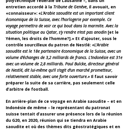
polytechnique fédérale de Lausanne –, dans un
entretien accordé à la
Tribune de Genève
, il avouait, en
«connaisseur»:
«L’Arabie saoudite est un important client
économique de la Suisse, avec l’horlogerie par exemple. Ce
voyage permettra de voir ce qui bout dans la marmite. Avec la
situation politique au Qatar, s’y rendre n’est pas anodin
[et le
Yémen, les droits de l’homme?].» Et d’ajouter, sous le
contrôle sourcilleux du patron de Nestlé:
«L’Arabie
saoudite est le 18e partenaire économique de la Suisse, avec un
volume d’échanges de 3,2 milliards de francs. L’Indonésie est 31e
avec un volume de 2,8 milliards. Paul Bulcke, directeur général
de Nestlé, dit lui-même qu’il s’agit d’un marché prometteur,
relativement stable, avec une forte
ouverture.»
Il faut savoir
préparer la suite de sa carrière, pas seulement celle
d’arbitre de football.
En arrière-plan de ce voyage en Arabie saoudite – et en
Indonésie de même – le représentant du patronat
suisse tentait d’assurer une présence lors de la réunion
du G20, en 2020, réunion qui se tiendra en Arabie
saoudite et où des thèmes dits géostratégiques et en