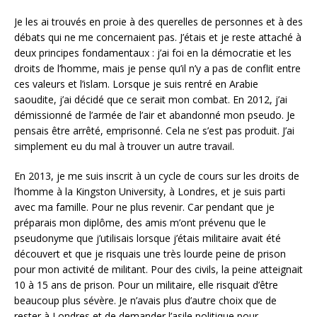
Je les ai trouvés en proie à des querelles de personnes et à des
débats qui ne me concernaient pas. J’étais et je reste attaché à
deux principes fondamentaux : j’ai foi en la démocratie et les
droits de l’homme, mais je pense qu’il n’y a pas de conflit entre
ces valeurs et l’islam. Lorsque je suis rentré en Arabie
saoudite, j’ai décidé que ce serait mon combat. En 2012, j’ai
démissionné de l’armée de l’air et abandonné mon pseudo. Je
pensais être arrêté, emprisonné. Cela ne s’est pas produit. J’ai
simplement eu du mal à trouver un autre travail.
En 2013, je me suis inscrit à un cycle de cours sur les droits de
l’homme à la Kingston University, à Londres, et je suis parti
avec ma famille. Pour ne plus revenir. Car pendant que je
préparais mon diplôme, des amis m’ont prévenu que le
pseudonyme que j’utilisais lorsque j’étais militaire avait été
découvert et que je risquais une très lourde peine de prison
pour mon activité de militant. Pour des civils, la peine atteignait
10 à 15 ans de prison. Pour un militaire, elle risquait d’être
beaucoup plus sévère. Je n’avais plus d’autre choix que de
rester à Londres et de demander l’asile politique pour