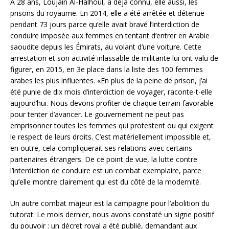
À 28 ans, Loujain Al-Halhoul, a déjà connu, elle aussi, les
prisons du royaume. En 2014, elle a été arrêtée et détenue
pendant 73 jours parce qu’elle avait bravé l’interdiction de
conduire imposée aux femmes en tentant d’entrer en Arabie
saoudite depuis les Émirats, au volant d’une voiture. Cette
arrestation et son activité inlassable de militante lui ont valu de
figurer, en 2015, en 3e place dans la liste des 100 femmes
arabes les plus influentes. «En plus de la peine de prison, j’ai
été punie de dix mois d’interdiction de voyager, raconte-t-elle
aujourd’hui. Nous devons profiter de chaque terrain favorable
pour tenter d’avancer. Le gouvernement ne peut pas
emprisonner toutes les femmes qui protestent ou qui exigent
le respect de leurs droits. C’est matériellement impossible et,
en outre, cela compliquerait ses relations avec certains
partenaires étrangers. De ce point de vue, la lutte contre
l’interdiction de conduire est un combat exemplaire, parce
qu’elle montre clairement qui est du côté de la modernité.
Un autre combat majeur est la campagne pour l’abolition du
tutorat. Le mois dernier, nous avons constaté un signe positif
du pouvoir : un décret royal a été publié, demandant aux