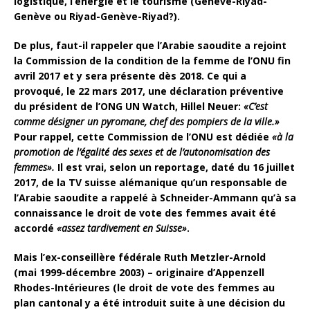
logistique, l’énergie et le tourisme (Genève-Riyad-
Genève ou Riyad-Genève-Riyad?).
De plus, faut-il rappeler que l’Arabie saoudite a rejoint
la Commission de la condition de la femme de l’ONU fin
avril 2017 et y sera présente dès 2018. Ce qui a
provoqué, le 22 mars 2017, une déclaration préventive
du président de l’ONG UN Watch, Hillel Neuer:
«C’est
comme désigner un pyromane, chef des pompiers de la ville.»
Pour rappel, cette Commission de l’ONU est dédiée
«à la
promotion de l’égalité des sexes et de l’autonomisation des
femmes».
Il est vrai, selon un reportage, daté du 16 juillet
2017, de la TV suisse alémanique qu’un responsable de
l’Arabie saoudite a rappelé à Schneider-Ammann qu’à sa
connaissance le droit de vote des femmes avait été
accordé
«assez tardivement en Suisse»
.
Mais l’ex-conseillère fédérale Ruth Metzler-Arnold
(mai 1999-décembre 2003) – originaire d’Appenzell
Rhodes-Intérieures (le droit de vote des femmes au
plan cantonal y a été introduit suite à une décision du