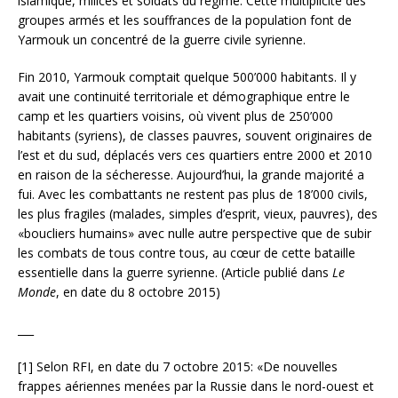
islamique, milices et soldats du régime. Cette multiplicité des
groupes armés et les souffrances de la population font de
Yarmouk un concentré de la guerre civile syrienne.
Fin 2010, Yarmouk comptait quelque 500’000 habitants. Il y
avait une continuité territoriale et démographique entre le
camp et les quartiers voisins, où vivent plus de 250’000
habitants (syriens), de classes pauvres, souvent originaires de
l’est et du sud, déplacés vers ces quartiers entre 2000 et 2010
en raison de la sécheresse. Aujourd’hui, la grande majorité a
fui. Avec les combattants ne restent pas plus de 18’000 civils,
les plus fragiles (malades, simples d’esprit, vieux, pauvres), des
«boucliers humains» avec nulle autre perspective que de subir
les combats de tous contre tous, au cœur de cette bataille
essentielle dans la guerre syrienne. (Article publié dans
Le
Monde
, en date du 8 octobre 2015)
___
[1] Selon RFI, en date du 7 octobre 2015: «De nouvelles
frappes aériennes menées par la Russie dans le nord-ouest et