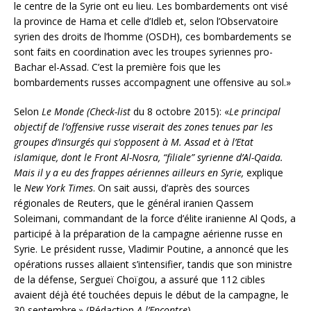
le centre de la Syrie ont eu lieu. Les bombardements ont visé
la province de Hama et celle d’Idleb et, selon l’Observatoire
syrien des droits de l’homme (OSDH), ces bombardements se
sont faits en coordination avec les troupes syriennes pro-
Bachar el-Assad. C’est la première fois que les
bombardements russes accompagnent une offensive au sol.»
Selon
Le Monde (Check
-list
du 8 octobre 2015): «
Le principal
objectif de l’offensive russe viserait des zones tenues par les
groupes d’insurgés qui s’opposent à M. Assad et à l’Etat
islamique, dont le Front Al-Nosra, “filiale” syrienne d’Al-Qaida.
Mais il y a eu des frappes aériennes ailleurs en Syrie,
explique
le
New York Times
. On sait aussi, d’après des sources
régionales de Reuters, que le général iranien Qassem
Soleimani, commandant de la force d’élite iranienne Al Qods, a
participé à la préparation de la campagne aérienne russe en
Syrie. Le président russe, Vladimir Poutine, a annoncé que les
opérations russes allaient s’intensifier, tandis que son ministre
de la défense, Sergueï Choïgou, a assuré que 112 cibles
avaient déjà été touchées depuis le début de la campagne, le
30 septembre.» (Rédaction
A l’Encontre
)