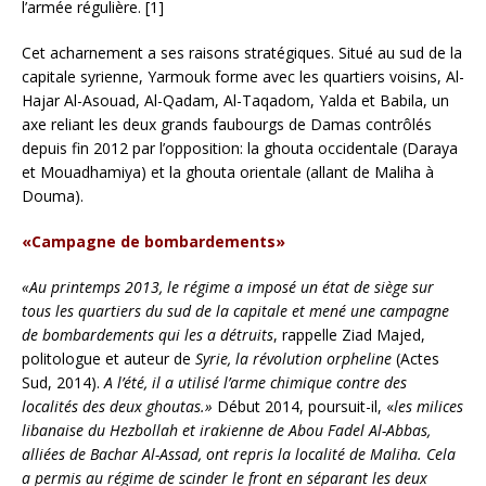
l’armée régulière. [1]
Cet acharnement a ses raisons stratégiques. Situé au sud de la
capitale syrienne, Yarmouk forme avec les quartiers voisins, Al-
Hajar Al-Asouad, Al-Qadam, Al-Taqadom, Yalda et Babila, un
axe reliant les deux grands faubourgs de Damas contrôlés
depuis fin 2012 par l’opposition: la ghouta occidentale (Daraya
et Mouadhamiya) et la ghouta orientale (allant de Maliha à
Douma).
«Campagne de bombardements»
«Au printemps 2013, le régime a imposé un état de siège sur
tous les quartiers du sud de la capitale et mené une campagne
de bombardements qui les a détruits
, rappelle Ziad Majed,
politologue et auteur de
Syrie, la révolution orpheline
(Actes
Sud, 2014).
A l’été, il a utilisé l’arme chimique contre des
localités des deux ghoutas.»
Début 2014, poursuit-il, «
les milices
libanaise du Hezbollah et irakienne de Abou Fadel Al-Abbas,
alliées de Bachar Al-Assad, ont repris la localité de Maliha. Cela
a permis au régime de scinder le front en séparant les deux