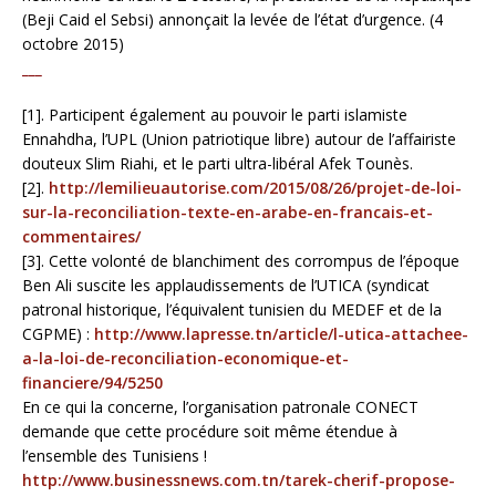
(Beji Caid el Sebsi) annonçait la levée de l’état d’urgence. (4
octobre 2015)
___
[1]. Participent également au pouvoir le parti islamiste
Ennahdha, l’UPL (Union patriotique libre) autour de l’affairiste
douteux Slim Riahi, et le parti ultra-libéral Afek Tounès.
[2].
http://lemilieuautorise.com/2015/08/26/projet-de-loi-
sur-la-reconciliation-texte-en-arabe-en-francais-et-
commentaires/
[3]. Cette volonté de blanchiment des corrompus de l’époque
Ben Ali suscite les applaudissements de l’UTICA (syndicat
patronal historique, l’équivalent tunisien du MEDEF et de la
CGPME) :
http://www.lapresse.tn/article/l-utica-attachee-
a-la-loi-de-reconciliation-economique-et-
financiere/94/5250
En ce qui la concerne, l’organisation patronale CONECT
demande que cette procédure soit même étendue à
l’ensemble des Tunisiens !
http://www.businessnews.com.tn/tarek-cherif-propose-