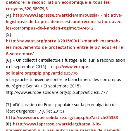
detendre-la-reconciliation-economique-a-tous-les-
citoyens,520,58979,3
[4].
http://www.lapresse.tn/article/amroussia-l-initiative-
legislative-de-la-presidence-est-une-reconciliation-avec-
les-corrompus-de-l-ancien-regime/94/4612
[5].
http://nawaat.org/portail/2015/09/11/manich_msamah-
les-mouvements-de-protestation-entre-le-27-aout-et-le-
8-septembre/
[6]. « Un collectif d’intellectuels fustige la loi sur la réconciliation
» (4 septembre 2015) :
http://www.europe-
solidaire.org/spip.php?article35776
« La gauche tunisienne contre le blanchiment des corrompus
du régime Ben Ali » (3 septembre 2015)
http://www.europe-solidaire.org/spip.php?article35777
[7]. «Déclaration du Front populaire sur la promulgation de
l’état d’urgence» (7 juillet 2015)
http://www.europe-solidaire.org/spip.php?article35383
[8].
http://www.lapresse.tn/article/gharsalli-le-
gouvernement-n-a-pas-autorise-la-marche-de-samedi-