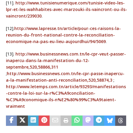
[11].
http://www.tunisienumerique.com/tunisie-video-les-
lpr-et-les-wahhabites-avec-marzouki-ils-vaincront-ou-ils-
vaincront/239030
.
[12].
http://www.lapresse.tn/article/pour-ces-raisons-la-
reunion-du-front-national-contre-la-reconciliation-
economique-na-pas-eu-lieu-aujourdhui/94/5069
.
[13].
http://www.businessnews.com.tn/le-cpr-veut-passer-
inapercu-dans-la-manifestation-du-12-
septembre,520,58866,311
;
http://www.businessnews.com.tn/le-cpr-passe-inapercu-
a-la-manifestation-anti-reconciliation,520,58874,3
;
http://www.letemps.com.tn/article/93293/manifestations
-contre-la-loi-sur-la-r%C3%A9conciliation-
%C3%A9conomique-ils-n%E2%80%99%C3%A9taient-
vraiment