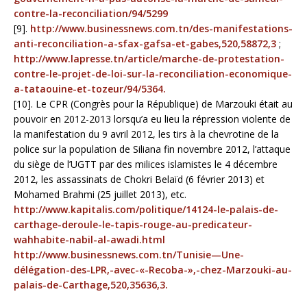
contre-la-reconciliation/94/5299
[9].
http://www.businessnews.com.tn/des-manifestations-
anti-reconciliation-a-sfax-gafsa-et-gabes,520,58872,3
;
http://www.lapresse.tn/article/marche-de-protestation-
contre-le-projet-de-loi-sur-la-reconciliation-economique-
a-tataouine-et-tozeur/94/5364.
[10]. Le CPR (Congrès pour la République) de Marzouki était au
pouvoir en 2012-2013 lorsqu’a eu lieu la répression violente de
la manifestation du 9 avril 2012, les tirs à la chevrotine de la
police sur la population de Siliana fin novembre 2012, l’attaque
du siège de l’UGTT par des milices islamistes le 4 décembre
2012, les assassinats de Chokri Belaïd (6 février 2013) et
Mohamed Brahmi (25 juillet 2013), etc.
http://www.kapitalis.com/politique/14124-le-palais-de-
carthage-deroule-le-tapis-rouge-au-predicateur-
wahhabite-nabil-al-awadi.html
http://www.businessnews.com.tn/Tunisie—Une-
délégation-des-LPR,-avec-«-Recoba-»,-chez-Marzouki-au-
palais-de-Carthage,520,35636,3.