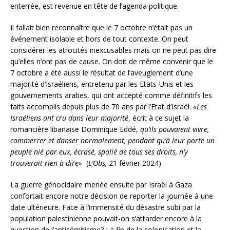
enterrée, est revenue en tête de l’agenda politique.
Il fallait bien reconnaître que le 7 octobre n’était pas un
événement isolable et hors de tout contexte. On peut
considérer les atrocités inexcusables mais on ne peut pas dire
qu’elles n’ont pas de cause. On doit de même convenir que le
7 octobre a été aussi le résultat de l’aveuglement d’une
majorité d’Israéliens, entretenu par les Etats-Unis et les
gouvernements arabes, qui ont accepté comme définitifs les
faits accomplis depuis plus de 70 ans par l’Etat d’Israël.
«Les
Israéliens ont cru dans leur majorité
, écrit à ce sujet la
romancière libanaise Dominique Eddé,
qu’ils pouvaient vivre,
commercer et danser normalement, pendant qu’à leur porte un
peuple nié par eux, écrasé, spolié de tous ses droits, n’y
trouverait rien à dire»
(
L’Obs,
21 février 2024).
La guerre génocidaire menée ensuite par Israël à Gaza
confortait encore notre décision de reporter la journée à une
date ultérieure. Face à l’immensité du désastre subi par la
population palestinienne pouvait-on s’attarder encore à la
question de l’antisémitisme? La fin de la colonisation et la