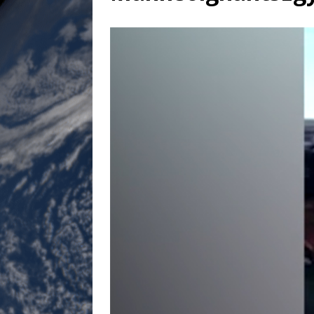
[ 17 juillet 2026 ]
«Le discours de T
goût… et une menace»
ETATS-U
[ 17 juillet 2026 ]
Iran. Le retour de
[ 14 juin 2020 ]
Brésil. Les vies noi
* LA UNE