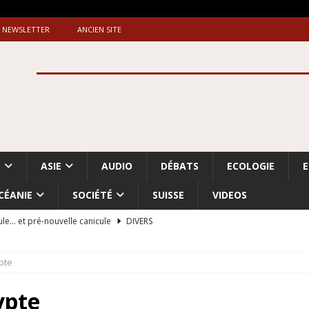
NEWSLETTER
ANCIEN SITE
S
ASIE
AUDIO
DÉBATS
ECOLOGIE
CÉANIE
SOCIÉTÉ
SUISSE
VIDEOS
ule… et pré-nouvelle canicule
DIVERS
Dossier. «Le message de Makerfield» (1)
GRANDE-BRETAGNE
pte
 «Accentuation du nettoyage ethnique en Cisjordanie et à Gaza
ISRAËL
ypte