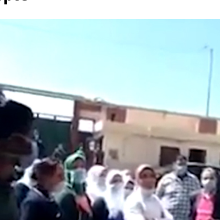
rump sur la “fraude électorale” était une blague de mauvais
NIS
 l’option militaire
ETATS-UNIS
res comptent: l’urgence de la démilitarisation de la Police militaire