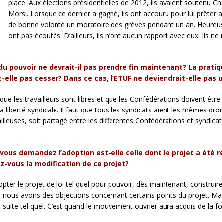
place. Aux élections présidentielles de 2012, ils avaient soutenu 
Morsi. Lorsque ce dernier a gagné, ils ont accouru pour lui prêter
de bonne volonté un moratoire des grèves pendant un an. Heureusem
ont pas écoutés. D’ailleurs, ils n’ont aucun rapport avec eux. Ils n
u pouvoir ne devrait-il pas prendre fin maintenant? La pratiq
it-elle pas cesser? Dans ce cas, l’ETUF ne deviendrait-elle pa
e que les travailleurs sont libres et que les Confédérations doivent êtr
a liberté syndicale. Il faut que tous les syndicats aient les mêmes droit
availleuses, soit partagé entre les différentes Confédérations et syndica
t vous demandez l’adoption est-elle celle dont le projet a été
ré
-vous la modification de ce projet?
opter le projet de loi tel quel pour pouvoir, dès maintenant, construire e
s, nous avons des objections concernant certains points du projet. Ma
de suite tel quel. C’est quand le mouvement ouvrier aura acquis de la fo