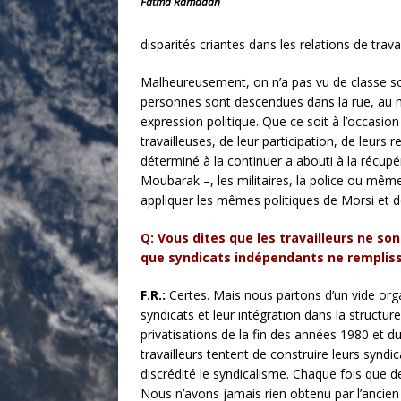
Fatma Ramadan
disparités criantes dans les relations de trava
Malheureusement, on n’a pas vu de classe soc
personnes sont descendues dans la rue, au mo
expression politique. Que ce soit à l’occasi
travailleuses, de leur participation, de leurs
déterminé à la continuer a abouti à la récup
Moubarak –, les militaires, la police ou même
appliquer les mêmes politiques de Morsi et 
Q: Vous dites que les travailleurs ne s
que syndicats indépendants ne remplis
F.R.:
Certes. Mais nous partons d’un vide orga
syndicats et leur intégration dans la structur
privatisations de la fin des années 1980 et d
travailleurs tentent de construire leurs syndi
discrédité le syndicalisme. Chaque fois que d
Nous n’avons jamais rien obtenu par l’ancie