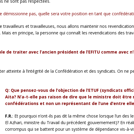
ns ne sont pas respectées.
l ne démissionne pas, quelle sera votre position en tant que confédérat
travailleurs et travailleuses, nous allons maintenir nos revendication
Mais en principe, la personne qui connaît les revendications des travai
ible de traiter avec l’ancien président de l’EFITU comme avec 
rter atteinte à l’intégrité de la Confédération et des syndicats. On ne 
Q: Que pensez-vous de l’objection de l’ETUF (syndicats offi
Aita? N’a-t-elle pas raison de dire que le ministre doit être
confédérations et non un représentant de l’une d’entre ell
F.R.
: Et pourquoi n’ont-ils pas dit la même chose lorsque l’un des 
El Azhari, ministre du Travail du précédent gouvernement)? En réali
corrompus qui se battent pour un système de dépendance vis-à-vis 