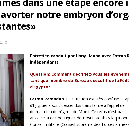
es dans une étape encore in
rump sur la “fraude électorale” était une blague de mauvais
e avorter notre embryon d’org
NIS
 l’option militaire
ETATS-UNIS
stantes»
res comptent: l’urgence de la démilitarisation de la Police militaire
0
Entretien conduit par Hany Hanna avec Fatma 
indépendants
Question: Comment décririez-vous les événement
tant que membre du Bureau exécutif de la Féd
d’Egypte?
Fatma Ramadan
: La situation est très confuse. D’a
d’Egyptiens sont descendus dans la rue à l’appel de 
du maintien du régime de Morsi. Ce refus n’est pas s
aussi celui des politiques de Hosni Moubarak qui ont 
Conseil militaire (Conseil suprême des Forces armée