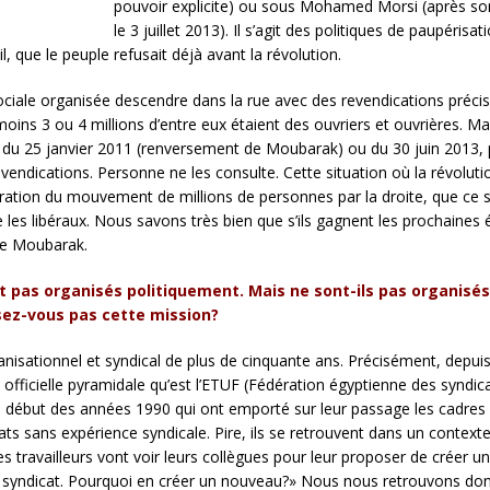
pouvoir explicite) ou sous Mohamed Morsi (après son 
le 3 juillet 2013). Il s’agit des politiques de paupéri
il, que le peuple refusait déjà avant la révolution.
iale organisée descendre dans la rue avec des revendications précise
ins 3 ou 4 millions d’entre eux étaient des ouvriers et ouvrières. Mai
on du 25 janvier 2011 (renversement de Moubarak) ou du 30 juin 2013, p
 revendications. Personne ne les consulte. Cette situation où la révolu
ération du mouvement de millions de personnes par la droite, que ce s
 les libéraux. Nous savons très bien que s’ils gagnent les prochaines 
de Moubarak.
ont pas organisés politiquement. Mais ne sont-ils pas organis
sez-vous pas cette mission?
nisationnel et syndical de plus de cinquante ans. Précisément, depuis
e officielle pyramidale qu’est l’ETUF (Fédération égyptienne des syndica
u début des années 1990 qui ont emporté sur leur passage les cadres s
cats sans expérience syndicale. Pire, ils se retrouvent dans un contex
es travailleurs vont voir leurs collègues pour leur proposer de créer u
n syndicat. Pourquoi en créer un nouveau?» Nous nous retrouvons do