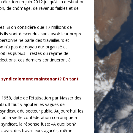
élection en juin 2012 jusqu’à sa destitution
sation, de chômage, de revenus faibles et de
s. Si on considère que 17 millions de
s ils sont descendus sans avoir leur propre
ersonne ne parle des travailleurs et
tion n’a pas de noyau dur organisé et
oit les
felouls
– restes du régime de
élections, ces derniers continueront à
és syndicalement maintenant? En tant
 1958, date de l’étatisation par Nasser des
ts). Il faut y ajouter les vagues de
yndicaux du secteur public. Aujourd’hui, les
te où la vieille confédération corrompue a
n syndicat, la réponse fuse: «A quoi bon?
nc avec des travailleurs agacés, même