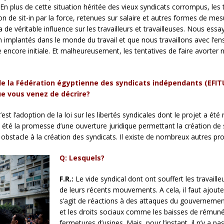
 En plus de cette situation héritée des vieux syndicats corrompus, les 
on de sit-in par la force, retenues sur salaire et autres formes de mes
de véritable influence sur les travailleurs et travailleuses. Nous es
mplantés dans le monde du travail et que nous travaillons avec l’ens
core initiale. Et malheureusement, les tentatives de faire avorter 
de la Fédération égyptienne des syndicats indépendants (EFI
ue vous venez de décrire?
’est l’adoption de la loi sur les libertés syndicales dont le projet a ét
 été la promesse d’une ouverture juridique permettant la création de 
ul obstacle à la création des syndicats. Il existe de nombreux autres p
Q: Lesquels?
F.R.:
Le vide syndical dont ont souffert les travaill
de leurs récents mouvements. A cela, il faut ajouter 
s’agit de réactions à des attaques du gouvernement
et les droits sociaux comme les baisses de rémunér
fermetures d’usines. Mais, pour l’instant, il n’y a