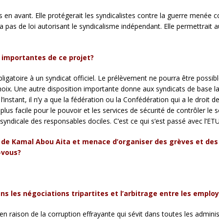
pas en avant. Elle protégerait les syndicalistes contre la guerre menée 
a pas de loi autorisant le syndicalisme indépendant. Elle permettrait aus
us importantes de ce projet?
bligatoire à un syndicat officiel. Le prélèvement ne pourra être possibl
oix. Une autre disposition importante donne aux syndicats de base la 
 l’instant, il n’y a que la fédération ou la Confédération qui a le dro
t plus facile pour le pouvoir et les services de sécurité de contrôler l
 syndicale des responsables dociles. C’est ce qui s’est passé avec l’ET
 de Kamal Abou Aita et menace d’organiser des grèves et des s
-vous?
 dans les négociations tripartites et l’arbitrage entre les emplo
le en raison de la corruption effrayante qui sévit dans toutes les admin