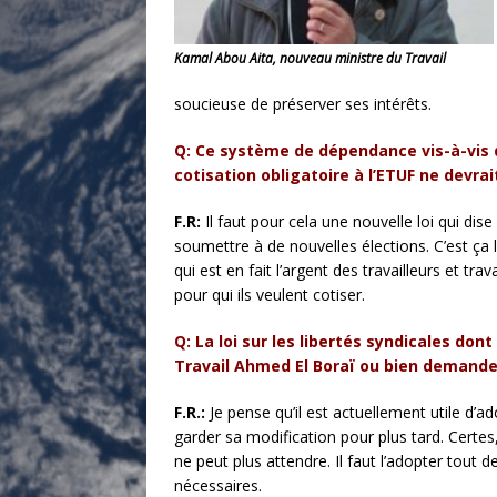
Kamal Abou Aita, nouveau ministre du Travail
soucieuse de préserver ses intérêts.
Q: Ce système de dépendance vis-à-vis d
cotisation obligatoire à l’ETUF ne devra
F.R:
Il faut pour cela une nouvelle loi qui dis
soumettre à de nouvelles élections. C’est ça l
qui est en fait l’argent des travailleurs et tr
pour qui ils veulent cotiser.
Q: La loi sur les libertés syndicales don
Travail Ahmed El Boraï ou bien demandez
F.R.:
Je pense qu’il est actuellement utile d’ad
garder sa modification pour plus tard. Certe
ne peut plus attendre. Il faut l’adopter tout 
nécessaires.