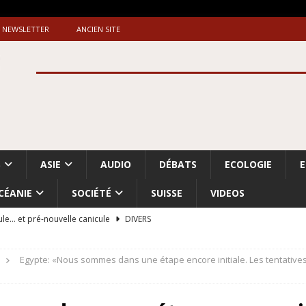
NEWSLETTER
ANCIEN SITE
S
ASIE
AUDIO
DÉBATS
ECOLOGIE
CÉANIE
SOCIÉTÉ
SUISSE
VIDEOS
ule… et pré-nouvelle canicule
DIVERS
Dossier. «Le message de Makerfield» (1)
GRANDE-BRETAGNE
Egypte: «Nous sommes dans une étape encore initiale. Les tentative
 «Accentuation du nettoyage ethnique en Cisjordanie et à Gaza
ISRAËL