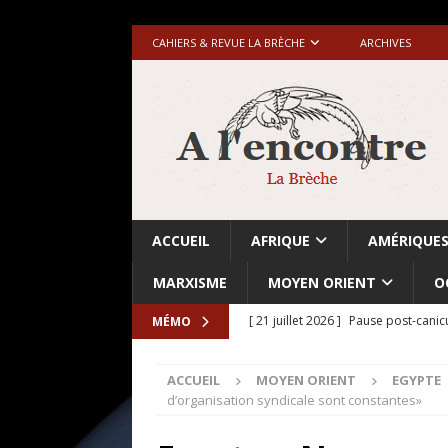
CAHIERS & REVUE LA BRÈCHE
ARCHIVES
ACCUEIL
AFRIQUE
AMÉRIQUE
MARXISME
MOYEN ORIENT
O
[ 21 juillet 2026 ]
Pause post-canic
MÉMO
[ 20 juillet 2026 ]
Grande-Bretagne-
ACCUEIL
MOYEN ORIENT
EGYPTE
[ 18 juillet 2026 ]
Israël-Palestine.
d’organisation syndicale sont constantes»
avant les élections du 27 octobre»