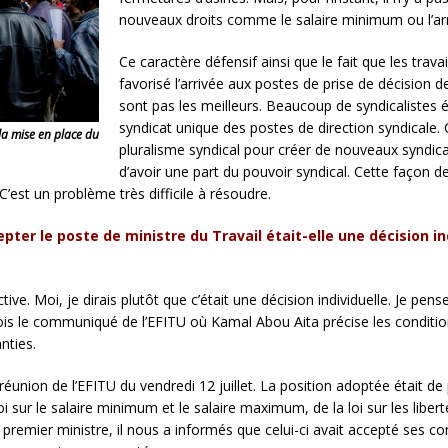
nouveaux droits comme le salaire minimum ou l’arrêt
Ce caractère défensif ainsi que le fait que les trav
favorisé l’arrivée aux postes de prise de décision
sont pas les meilleurs. Beaucoup de syndicalistes ét
syndicat unique des postes de direction syndicale. 
la mise en place du
pluralisme syndical pour créer de nouveaux syndica
d’avoir une part du pouvoir syndical. Cette façon d
est un problème très difficile à résoudre.
pter le poste de ministre du Travail était-elle une décision in
ve. Moi, je dirais plutôt que c’était une décision individuelle. Je pense
 vois le communiqué de l’EFITU où Kamal Abou Aita précise les condi
nties.
a réunion de l’EFITU du vendredi 12 juillet. La position adoptée était d
oi sur le salaire minimum et le salaire maximum, de la loi sur les libert
le premier ministre, il nous a informés que celui-ci avait accepté ses co