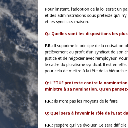
Pour l’instant, l’adoption de la loi serait un 
et des administrations sous prétexte qu’il n’y 
et les syndicats maison.
Q.: Quelles sont les dispositions les pl
F.R.:
Il supprime le principe de la cotisation o
prélèvement au profit d’un syndicat de son ch
justice et de négocier avec l’employeur. Pour
le cadre du pluralisme syndical. Il est en effe
pour cela de mettre à la tête de la hiérarchie
Q: L’ETUF proteste contre la nomination
ministre à sa nomination. Qu’en pensez
F.R.:
Ils n’ont pas les moyens de le faire.
Q: Quel sera à l’avenir le rôle de l’Etat
F.R.:
J’espère qu’il va évoluer. Ce sera diffici