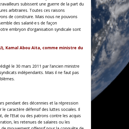
travailleurs subissent une guerre de la part du
ures arbitraires. Toutes ces raisons
sayons de construire. Mais nous ne pouvons
emble des salarié·e·s de façon
notre embryon d’organisation syndicale sont
TU), Kamal Abou Aita, comme ministre du
é rédigé le 30 mars 2011 par l’ancien ministre
syndicats indépendants. Mais il ne faut pas
roblèmes.
eurs pendant des décennies et la répression
le caractère défensif des luttes sociales. Il
, de l’Etat ou des patrons contre les acquis
ation, les retenues de salaires ou les
 pas de mouvement offensif pour la conquête de