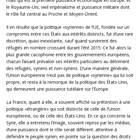
mais qui est la première puissance économique en Europe; et
le Royaume-Uni, vieil impérialisme et puissance militaire dont
le rôle fut central au Proche et Moyen-Orient.
Il en résulte que la politique «syrienne» de l’UE, fondée sur un
compromis entre ces États aux intérêts distincts, fut d’une rare
discrétion, quasi inexistante, sauf quand survinrent des
réfugiés en nombre croissant durant l’été 2015. Ce fut alors la
plus grande cacophonie entre les gouvernements européens,
chacun faisant prévaloir ses intérêts particuliers au détriment
des réfugiés, syriens et non-syriens. D’une manière générale,
l’Union européenne n’eut pas de politique «syrienne» qui lui soit
propre, et resta à la remorque de la politique des États-Unis,
qui demeurent une puissance tutélaire sur l’Europe.
La France, quant à elle, a souvent affiché sa prétention à une
politique «étrangère» qui soit distincte de celle de l’Union
européenne, ou de celle des États-Unis. En ce qui concerne la
Syrie, elle a entretenu l’image, souvent reprise par les médias,
d’une puissance dont le rôle serait différent: attentive à
défendre le peuple syrien, en pointe sur la question des droits