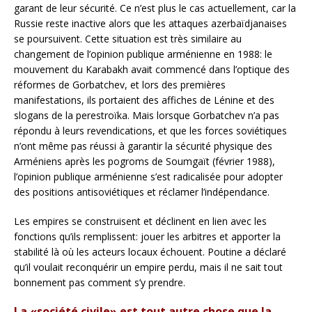
garant de leur sécurité. Ce n’est plus le cas actuellement, car la
Russie reste inactive alors que les attaques azerbaïdjanaises
se poursuivent. Cette situation est très similaire au
changement de l’opinion publique arménienne en 1988: le
mouvement du Karabakh avait commencé dans l’optique des
réformes de Gorbatchev, et lors des premières
manifestations, ils portaient des affiches de Lénine et des
slogans de la perestroïka. Mais lorsque Gorbatchev n’a pas
répondu à leurs revendications, et que les forces soviétiques
n’ont même pas réussi à garantir la sécurité physique des
Arméniens après les pogroms de Soumgaït (février 1988),
l’opinion publique arménienne s’est radicalisée pour adopter
des positions antisoviétiques et réclamer l’indépendance.
Les empires se construisent et déclinent en lien avec les
fonctions qu’ils remplissent: jouer les arbitres et apporter la
stabilité là où les acteurs locaux échouent. Poutine a déclaré
qu’il voulait reconquérir un empire perdu, mais il ne sait tout
bonnement pas comment s’y prendre.
La «société civile» est tout autre chose que la