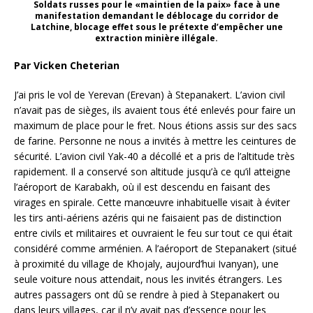
Soldats russes pour le «maintien de la paix» face à une
manifestation demandant le déblocage du corridor de
Latchine, blocage effet sous le prétexte d’empêcher une
extraction minière illégale.
Par Vicken Cheterian
J’ai pris le vol de Yerevan (Erevan) à Stepanakert. L’avion civil
n’avait pas de sièges, ils avaient tous été enlevés pour faire un
maximum de place pour le fret. Nous étions assis sur des sacs
de farine. Personne ne nous a invités à mettre les ceintures de
sécurité. L’avion civil Yak-40 a décollé et a pris de l’altitude très
rapidement. Il a conservé son altitude jusqu’à ce qu’il atteigne
l’aéroport de Karabakh, où il est descendu en faisant des
virages en spirale. Cette manœuvre inhabituelle visait à éviter
les tirs anti-aériens azéris qui ne faisaient pas de distinction
entre civils et militaires et ouvraient le feu sur tout ce qui était
considéré comme arménien. A l’aéroport de Stepanakert (situé
à proximité du village de Khojaly, aujourd’hui Ivanyan), une
seule voiture nous attendait, nous les invités étrangers. Les
autres passagers ont dû se rendre à pied à Stepanakert ou
dans leurs villages, car il n’y avait pas d’essence pour les