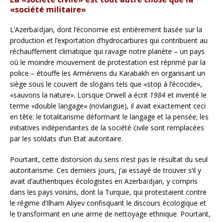
«société militaire»
L’Azerbaïdjan, dont l’économie est entièrement basée sur la
production et l’exportation d’hydrocarbures qui contribuent au
réchauffement climatique qui ravage notre planète – un pays
où le moindre mouvement de protestation est réprimé par la
police – étouffe les Arméniens du Karabakh en organisant un
siège sous le couvert de slogans tels que «stop à l’écocide»,
«sauvons la nature». Lorsque Orwell a écrit
1984
et inventé le
terme «double langage» (novlangue), il avait exactement ceci
en tête: le totalitarisme déformant le langage et la pensée; les
initiatives indépendantes de la société civile sont remplacées
par les soldats d’un Etat autoritaire.
Pourtant, cette distorsion du sens n’est pas le résultat du seul
autoritarisme. Ces derniers jours, j’ai essayé de trouver s’il y
avait d’authentiques écologistes en Azerbaïdjan, y compris
dans les pays voisins, dont la Turquie, qui protestaient contre
le régime d’Ilham Aliyev confisquant le discours écologique et
le transformant en une arme de nettoyage ethnique. Pourtant,