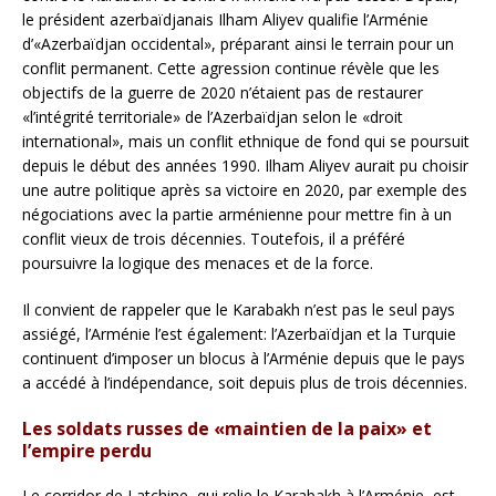
le président azerbaïdjanais Ilham Aliyev qualifie l’Arménie
d’«Azerbaïdjan occidental», préparant ainsi le terrain pour un
conflit permanent. Cette agression continue révèle que les
objectifs de la guerre de 2020 n’étaient pas de restaurer
«l’intégrité territoriale» de l’Azerbaïdjan selon le «droit
international», mais un conflit ethnique de fond qui se poursuit
depuis le début des années 1990. Ilham Aliyev aurait pu choisir
une autre politique après sa victoire en 2020, par exemple des
négociations avec la partie arménienne pour mettre fin à un
conflit vieux de trois décennies. Toutefois, il a préféré
poursuivre la logique des menaces et de la force.
Il convient de rappeler que le Karabakh n’est pas le seul pays
assiégé, l’Arménie l’est également: l’Azerbaïdjan et la Turquie
continuent d’imposer un blocus à l’Arménie depuis que le pays
a accédé à l’indépendance, soit depuis plus de trois décennies.
Les soldats russes de «maintien de la paix» et
l’empire perdu
Le corridor de Latchine, qui relie le Karabakh à l’Arménie, est