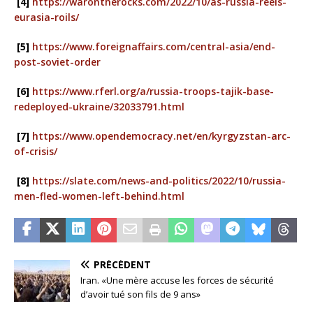
[4]
https://warontherocks.com/2022/10/as-russia-reels-
eurasia-roils/
[5]
https://www.foreignaffairs.com/central-asia/end-
post-soviet-order
[6]
https://www.rferl.org/a/russia-troops-tajik-base-
redeployed-ukraine/32033791.html
[7]
https://www.opendemocracy.net/en/kyrgyzstan-arc-
of-crisis/
[8]
https://slate.com/news-and-politics/2022/10/russia-
men-fled-women-left-behind.html
PRÉCÉDENT
Iran. «Une mère accuse les forces de sécurité
d’avoir tué son fils de 9 ans»