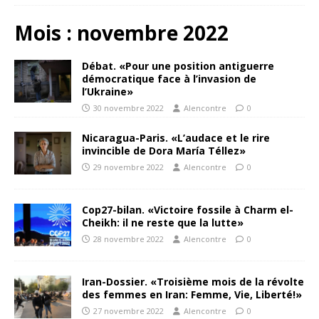
Mois :
novembre 2022
Débat. «Pour une position antiguerre
démocratique face à l’invasion de
l’Ukraine»
30 novembre 2022
Alencontre
0
Nicaragua-Paris. «L’audace et le rire
invincible de Dora María Téllez»
29 novembre 2022
Alencontre
0
Cop27-bilan. «Victoire fossile à Charm el-
Cheikh: il ne reste que la lutte»
28 novembre 2022
Alencontre
0
Iran-Dossier. «Troisième mois de la révolte
des femmes en Iran: Femme, Vie, Liberté!»
27 novembre 2022
Alencontre
0