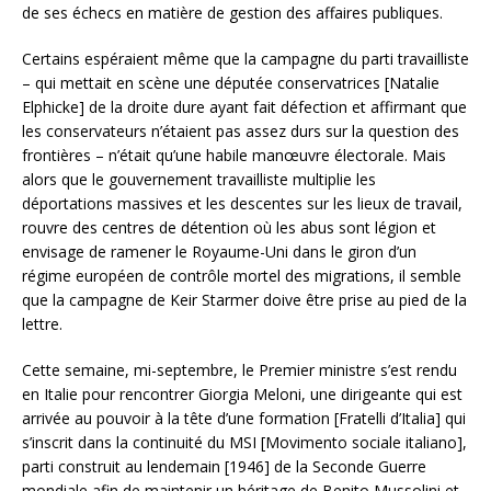
de ses échecs en matière de gestion des affaires publiques.
Certains espéraient même que la campagne du parti travailliste
– qui mettait en scène une députée conservatrices [Natalie
Elphicke] de la droite dure ayant fait défection et affirmant que
les conservateurs n’étaient pas assez durs sur la question des
frontières – n’était qu’une habile manœuvre électorale. Mais
alors que le gouvernement travailliste multiplie les
déportations massives et les descentes sur les lieux de travail,
rouvre des centres de détention où les abus sont légion et
envisage de ramener le Royaume-Uni dans le giron d’un
régime européen de contrôle mortel des migrations, il semble
que la campagne de Keir Starmer doive être prise au pied de la
lettre.
Cette semaine, mi-septembre, le Premier ministre s’est rendu
en Italie pour rencontrer Giorgia Meloni, une dirigeante qui est
arrivée au pouvoir à la tête d’une formation [Fratelli d’Italia] qui
s’inscrit dans la continuité du MSI [Movimento sociale italiano],
parti construit au lendemain [1946] de la Seconde Guerre
mondiale afin de maintenir un héritage de Benito Mussolini et