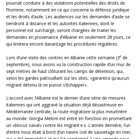
pourrait conduire à des violations potentielles des droits de
l’homme, notamment en ce qui concerne la défense juridique
et les droits d’asile. Les audiences sur les demandes d’asile se
tiendront à distance et les autorités italiennes, dont le
personnel est surchargé, seront chargées de traiter les
demandes en provenance d’Albanie en seulement 28 jours, ce
qui limitera encore davantage les procédures régulières.
e
Lors d’une visite des centres en Albanie cette semaine (3
de
septembre), nous avons vu la construction rapide d’un mur de
sept mètres de haut clôturant les camps de détention, qui,
selon les gardes patrouillant sur les sites, «garantira qu’aucun
migrant détenu là ne puisse s’échapper».
L’accord avec l’Albanie est le dernier d’une série de mesures
italiennes qui ont aggravé la situation déjà désastreuse en
Méditerranée centrale, la route migratoire la plus meurtrière
au monde. Giorgia Meloni est entré en fonction en promettant
un «blocus naval» contre les migrant·e·s. L’année dernière, l’un
d’entre nous était à bord d’un navire civil de sauvetage en mer,
qui a été immobilisé et qui fut condamné à une amende pour