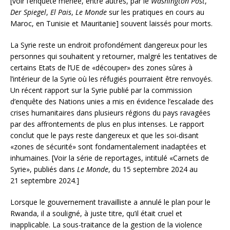
[voir l’enquête menée, entre autres, par le
Washington Post
,
Der Spiegel
,
El Pais
,
Le Monde
sur les pratiques en cours au
Maroc, en Tunisie et Mauritanie] souvent laissés pour morts.
La Syrie reste un endroit profondément dangereux pour les
personnes qui souhaitent y retourner, malgré les tentatives de
certains Etats de l’UE de «découper» des zones sûres à
l’intérieur de la Syrie où les réfugiés pourraient être renvoyés.
Un récent rapport sur la Syrie publié par la commission
d’enquête des Nations unies a mis en évidence l’escalade des
crises humanitaires dans plusieurs régions du pays ravagées
par des affrontements de plus en plus intenses. Le rapport
conclut que le pays reste dangereux et que les soi-disant
«zones de sécurité» sont fondamentalement inadaptées et
inhumaines. [Voir la série de reportages, intitulé «Carnets de
Syrie», publiés dans
Le Monde
, du 15 septembre 2024 au
21 septembre 2024.]
Lorsque le gouvernement travailliste a annulé le plan pour le
Rwanda, il a souligné, à juste titre, qu’il était cruel et
inapplicable. La sous-traitance de la gestion de la violence